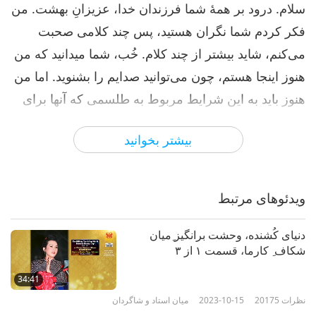
سلام. درود بر همهٔ شما فرزندان خدا، عزیزانِ بهشت. من
فکر کردم شما نگران هستید، پس چند کلامی صحبت
می‌کنم، شاید بیشتر از چند کلام. خُب، شما میدانید که من
هنوز اینجا هستم، چون می‌توانید صدایم را بشنوید. اما من
هنوز باید به این شرایط مربوط به طلسمی که آنها برای
آسیب رساندن به من فرستاده اند، رسیدگی کنم. با وجود
بیشتر بخوانید
اینکه من در جناح برنده‌ هستم، اما تاثیرش هنوز هست. و
اخیراً، باز هم طلسمی بیرون از دربِ من، کار گذاشتند،
حتی با اینکه به اتاق دیگری نقل مکان کرده‌ام. اما همیشه
ویدئوهای مرتبط
برخی مواقع هست که می‌توانم سریع کوتاه بیرون بروم و
بعضی اوقات چند ساعتی بیشتر از اینکه فقط یواشکی
دنیای کُشنده، وحشت برانگیز ِمیان
شکاف ِ کارما، قسمت ۱ از ۳
کوتاه بیرون بروم. نگران من نباشید، من دختر سرسختی
هستم. سرسخت هستم. بله، من باز هم زنده خواهم ماند.
34:41
و اگر نتوانم، خُب، همهٔ ما باید روزی برویم. اگر بمیرم،
نظرات
20175
2023-10-15
میان استاد و شاگردان