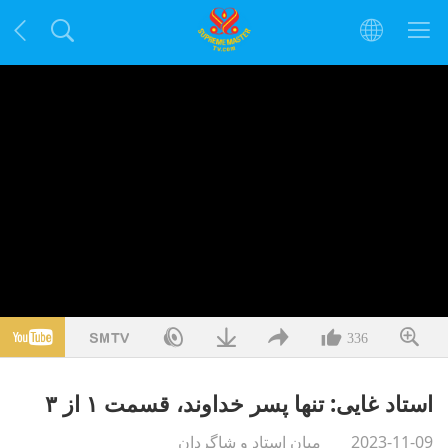
336
استاد غایی: تنها پسر خداوند، قسمت ۱ از ۳
2023-11-09
میان استاد و شاگردان