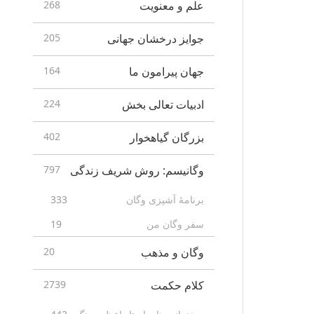
علم و معنویت
268
جوایز درخشان جهانی
205
جهان پیرامون ما
164
ادبیات تعالی بخش
224
بزرگان گیاهخوار
402
وگانیسم: روش شریف زندگی
797
برنامۀ آشپزی وگان
333
سفر وگان من
19
وگان و مذهب
20
کلام حکمت
2739