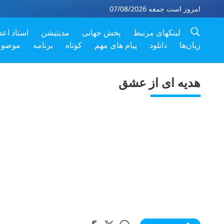
امروز است جمعه 07/08/2026
لینکهای مرتبط
پخش جهانی
مدیتیشن
استاد اع
زبان‌ها
دانلود
پیام های مهم
کوتاه
برنامه
موضوع
هدیه ای از عشق