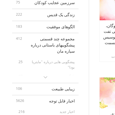
سرزمین عجایب کودکان
75
زندگی یک قدیس
222
 وگان،
الگوهای موفقیت
183
ی تفت
سوسیس
مجموعه چند قسمتی
412
 قسمت
پیشگوییهای باستانی درباره
سیاره مان
ت
پیشگویی هایی درباره "مایتریا‌
25
بودا"
بازگشت دوم حضرت عیسی
37
پیش‌گویی‌های بومیان
20
زیبایی طبیعت
106
26
Prophecies of the End Times
اخبار قابل توجه
5626
12
New Age
اخبار جدید
216
دی