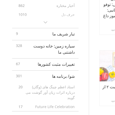
: توفو
أخبار مختارة
862
نبی:
حرف دل
1010
موز داغ
نکات مفید
296
ت
تبار شریف ما
9
سیاره زمین: خانه دوست
328
داشتنی ما
تغییرات مثبت کشورها
67
شو/ برنامه ها
301
کاری ساده وگان، قسمت ۲ از
استاد اعظم چینگ های (وگان)
20
درباره اثرات زیان آور گوشت می
گویند
ت
17
Future Life Celebration