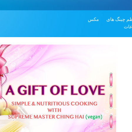
ظم چینگ های
مکس
ات