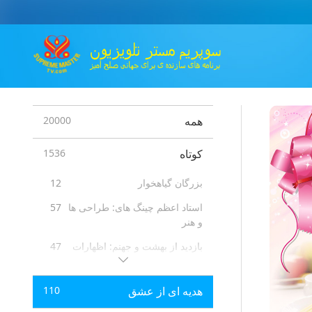
همه
20000
کوتاه
1536
بزرگان گیاهخوار
12
استاد اعظم چینگ های: طراحی ها
57
و هنر
بازدید از بهشت و جهنم: اظهارات
47
و شهادت ها
مزایای مدیتیشن کوآن یین
98
هدیه ای از عشق
110
پیامهای افراد مشهور
16