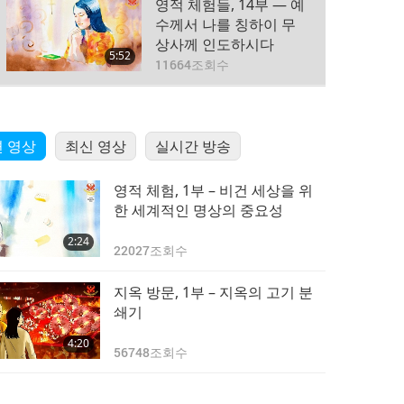
영적 체험들, 14부 — 예
수께서 나를 칭하이 무
상사께 인도하시다
5:52
11664
조회수
천국에 대한 증언들, 15
부 — 천국문에 들어가
 영상
최신 영상
다
실시간 방송
1:20
11423
조회수
영적 체험, 1부 – 비건 세상을 위
천국에 대한 증언들, 16
한 세계적인 명상의 중요성
부 - 천국의 문으로 들어
2:24
가다
22027
조회수
3:04
9721
조회수
지옥 방문, 1부 – 지옥의 고기 분
천국에 대한 증언들, 17
쇄기
부 — 내면 천국의 피아
4:20
노 소리와 수금 소리
56748
조회수
1:18
11460
조회수