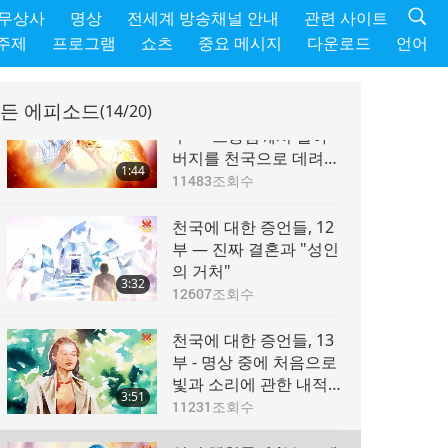
천국에 대한 증언들, 10
 무상사
명상
전세계 방송채널 안내
관련 사이트
부 — 다른 행성들을 방
주제
프로그램
쇼츠
중요 메시지
다운로드
언어
문하다
6:22
13471
조회수
든 에피소드
(14/20)
천국에 대한 증언들, 11
부 — 스승님께서 할아
버지를 천국으로 데려가
1:44
천상의 감로수와 천상의
11483
조회수
열매를 먹도록 하시다
천국에 대한 증언들, 12
부 — 진짜 결혼과 "성인
의 거처"
3:32
12607
조회수
천국에 대한 증언들, 13
부 - 명상 중에 처음으로
빛과 소리에 관한 내적
3:51
체험을 하다
11231
조회수