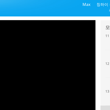
Max
칭하이
10
모
11
12
13