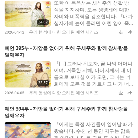
또한 이 복음서는‍ 채식주의 생활 방
니다』‍성 12사도 복음에‍ 따르면 주
식을‍ 지지하며, 모든 생명체에 대한
예수
자비와 비폭력을 강조합니다.‍ 『내가
34:02
십자가에 높이 들리면 어린 양이 죽
임을 당할 것이요. […]‍ 진실로 너희에
우리 행성에 대한 오래된 예언 시리즈
2026-04-12
게 이르노니‍, 내가 세상에 온 목적은
이것이니, 곧 모든 피 제사와 사람이
예언 395부 - 재앙을 없애기 위해 구세주와 함께 참사랑을
죽인 짐승과 새의 고기를 먹는 것을
일깨우자
없애기 위함이니라』‍주 예수 그리스
『[…] 그러나 위로자, 곧 나의 어머니
도‍ (채식인)의 부활을
이며, 거룩한 지혜, 아버지께서 내 이
름으로 보내실 이가 오면, 그녀는 너
33:57
희에게 모든 것을 가르치고 내가 너
희에게 말한 모든 것을 기억나게 하
우리 행성에 대한 오래된 예언 시리즈
2026-04-05
리라』『아주 아주 먼 옛날, 저 멀리
아득한 곳에서‍ 하나님의 아들이 오시
예언 394부 - 재앙을 없애기 위해 구세주와 함께 참사랑을
어‍ 우리에게 은혜를 베푸셨네.‍ 겟세
일깨우자
마네 동산에서 우리를‍ 위해 고난 받
『이제는 특정 사건들이‍ 일어날 때가
으셨고‍ 다시 갈보리에서‍ 십자
왔습니다.‍ 수천 년 동안 지구는 암흑
과 야만의 시대를 겪은 후 소위 「문