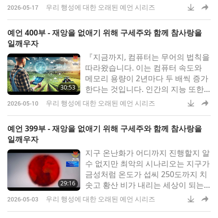
인류의 미래를 위해 우주 탐사는 계
우리 행성에 대한 오래된 예언 시리즈
2026-05-17
속해야 합니다. 연약한 지구를 벗어
나지 않고서는 앞으로 천 년을 버틸
예언 400부 - 재앙을 없애기 위해 구세주와 함께 참사랑을
수 없을 거라고 생각합니다』스티븐
일깨우자
호킹 교수의 감동적인 삶과 매혹적인
『지금까지, 컴퓨터는 무어의‍ 법칙을
성격은 수많은 사람의 마음을 사로잡
따라왔습니다. 이는 컴퓨터 속도와
았습니
메모리‍ 용량이 2년마다 두 배씩‍ 증가
30:53
한다는 것입니다. 인간의 지능 또한
유전 공학‍ 덕분에 향상될 수는 있겠
우리 행성에 대한 오래된 예언 시리즈
2026-05-10
지만, 그 속도는 그리 빠르지 않을 겁
니다. 그 결과, 향후100년 내 어느 시
예언 399부 - 재앙을 없애기 위해 구세주와 함께 참사랑을
점에 컴퓨터는‍ 지능 면에서 인간을
일깨우자
추월할‍ 가능성이 높습니다』미국과
지구 온난화가 어디까지‍ 진행할지 알
북유럽 억양이‍ 살짝 섞인
수 없지만‍ 최악의 시나리오는‍ 지구가
금성처럼 온도가‍ 섭씨 250도까지‍ 치
29:16
솟고 황산 비가‍ 내리는 세상이‍ 되는
것입니다. 인류는 그런 환경에서 생
우리 행성에 대한 오래된 예언 시리즈
2026-05-03
존할 수 없습니다.‍스티븐 호킹 교수
는‍ 학문적, 의학적 배경이‍ 탄탄한 집