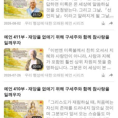
답하면 미륵은 온 세상에 말씀하실
것을 요청받는다. 그리고 그날, 『선
31:12
언의 날』이라고 알려지게 될 그날,
놀라운 일이 일어날 것이다. 동시에,
우리 행성에 대한 오래된 예언 시리즈
2026-08-02
전 세계 사람들이 이제는 익숙해진
미륵의 얼굴을 텔레비전 화면에서 보
예언 411부 - 재앙을 없애기 위해 구세주와 함께 참사랑을
게 될 것이다.수십 년 전, 스코틀랜드
일깨우자
예술가, 작가‍, 신비주의 철학자인 벤
『이번엔 미륵불께서‍ 친히 오셔서 지
저민 크림은 지금 시대에 세계의 스
혜와‍ 사랑만이 아니라, 사랑과 지혜
승
가 포함된‍ 훨씬 상위 차원의 뜻을 증
30:08
명하십니다. 그분은 이 세상이 본 적
없는 위대한 화신입니다.‍ 명심하십시
우리 행성에 대한 오래된 예언 시리즈
2026-07-26
오, 그분은‍ 이전의 어떤 화신보다 더
큰 사명이 있습니다』‍지난 주에 스코
예언 410부 - 재앙을 없애기 위해 구세주와 함께 참사랑을
틀랜드의‍ 예술가이자 작가, 신비주의
일깨우자
철학자인 벤저민 크림이 현시대에 미
『그리스도가 재림하실 때, 처음에는
륵불의 출현을‍ 예언했다는 것
자신의 존재를 드러내지 않으실 것이
며 그분보다 앞서 오는 스승들도 마