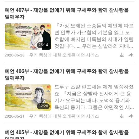
그 전투는 오직 의인을 위한 것이다!
예언 407부 - 재앙을 없애기 위해 구세주와 함께 참사랑을
만약 너희가 살아있는 생명체와 동료
일깨우자
인간을 계속 해친다면 우리는 이 예
『가장 오래된 스승들의 예언에 따르
언을 지워버리겠다』지난 주에 우리
면 인류가 가르침의 기본을 잃고 모
는 가장 사
호함에 빠지면 미륵불의 시대가 열릴
26:14
것입니다. … 우리는 샴발라의 지배자
가 생명의 불같은 추진자이자 세상
우리 행성에 대한 오래된 예언 시리즈
2026-06-28
어머니의 불꽃이라고 말합니다. 그녀
의 숨결은 불꽃으로 타오르고 그녀의
예언 406부 - 재앙을 없애기 위해 구세주와 함께 참사랑을
심장은 은빛 연꽃의 불길에 달아오릅
일깨우자
니다』티베트에서 가장 신성한‍ 사원
드루구 초걀 린포체는 제게 말씀하셨
은 라싸 구시가지에‍ 있는 조캉 사원
죠. 『지금은 샴발라 전사에게 큰 용
입니다.‍
기가 요구되는 때다. 도덕적 용기와
32:28
육신의 용기다. 그들은 야만적인 세
력의 심장부로 뛰어들어 그들 무기를
우리 행성에 대한 오래된 예언 시리즈
2026-06-21
해체해야 하기 때문이다. 이는 모든
의미의 무기를 포함한다』지구 생태
예언 405부 - 재앙을 없애기 위해 구세주와 함께 참사랑을
계 보전을 위해 싸우는 과정에서 미