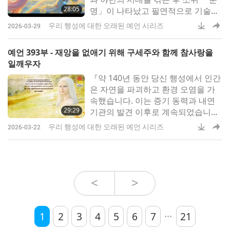
28:05
명」이 나타났고‍ 필연적으로 기술이‍
발전하게 되었습니다.‍ 이 발전은‍ 지
우리 행성에 대한 오래된 예언 시리즈
2026-03-29
난 150년 동안‍ 가속되었습니다.‍ 지구
에서 이와 비슷한 수준의 기술 발전
예언 393부 - 재앙을 없애기 위해 구세주와 함께 참사랑을
이 존재했던 것은‍ 14,500년 전입니
일깨우자
다.‍ 이 기술은 진정한 지식에 비하면
『약 140년 동안 당신 행성에서 인간
아무것도 아니지만‍
은 자연을‍ 파괴하고 환경 오염을‍ 가
속했습니다.‍ 이는 증기 동력과 내연
29:29
기관의 발견 이후로 계속되었습니다.‍
이 상황을 돌이킬 수 없게 되기 전에
우리 행성에 대한 오래된 예언 시리즈
2026-03-22
오염을 멈출 시간이 몇 년밖에 남지
않았습니다』‍UFO를 타고‍ 다른 행성
을 방문하고,‍ 외계인과 대화하며, 우
주의 비밀을 밝히는 꿈을 꾸신 적이
있으신가요?‍ 프랑스의 탐
<
>
...
1
2
3
4
5
6
7
21