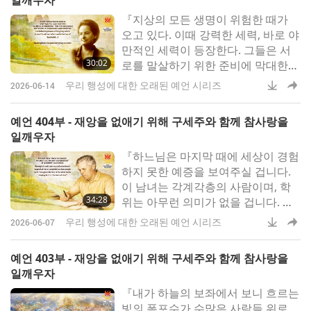
일깨우자
국의 환경 운동가, 작가이며 티베트
『지상의 모든 생명이 위험한 때가
불교 학자인 조안나 메이시 박사는‍
오고 있다. 이때 강력한 세력, 바로 야
샴발라 전
만적인 세력이 등장한다. 그들은 서
30:02
로를 말살하기 위한 준비에 막대한
부를 낭비하면서도, 많은 공통점이
우리 행성에 대한 오래된 예언 시리즈
2026-06-14
있다. 헤아릴 수 없는 죽음과 파괴를
부르는 무기와 세상을 소모하는 기술
예언 404부 - 재앙을 없애기 위해 구세주와 함께 참사랑을
이다. 모든 존재의 미래가 한낱 실오
일깨우자
라기에 달려 있는 바로 그 시점에 샴
『하느님은 마지막 때에 세상이 경험
발라 왕국이 나타난다』6월은 티베
하지 못한 예증을 보여주실 겁니다.
트 불교
이 남녀는 각계각층의 사람이며, 학
34:28
위는 아무런 의미가 없을 겁니다. 저
는 이 일꾼들이 지구 곳곳을 누비는
우리 행성에 대한 오래된 예언 시리즈
2026-06-07
모습을 보았습니다. 누군가 넘어져
쓰러지면 다른 이가 다가와 일으켜
예언 403부 - 재앙을 없애기 위해 구세주와 함께 참사랑을
세웠습니다. 「잘난 나」도, 「보잘
일깨우자
것없는 너」도 없었으며 모든 산은
『내가 하늘의 보좌에서 보니 흐르는
낮아지고 모든 골짜기는 높아졌어요.
빛의 폭포수가 수많은 사람들 위로
그들에게 한