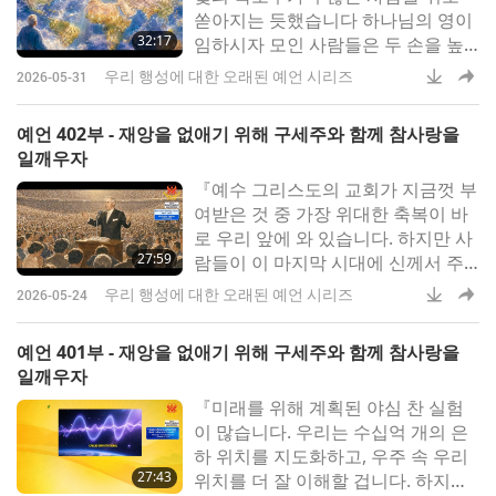
쏟아지는 듯했습니다 하나님의 영이
32:17
임하시자 모인 사람들은 두 손을 높
이 들고 몇 시간이고 심지어 며칠 동
우리 행성에 대한 오래된 예언 시리즈
2026-05-31
안이나 하나님을 찬양했습니다 하나
님께서 『내가 내 영을 만민에게 부
예언 402부 - 재앙을 없애기 위해 구세주와 함께 참사랑을
어 주리라』 하셨으니，바로 그 광경
일깨우자
이라 이 권능과 하나님의 기름 부으
『예수 그리스도의 교회가 지금껏 부
심을 받는 모든 남녀에게 하나님의
여받은 것 중 가장 위대한 축복이 바
기적은 끝없이 이
로 우리 앞에 와 있습니다. 하지만 사
27:59
람들이 이 마지막 시대에 신께서 주
시고자 하는 것을 깨닫고 이해하도록
우리 행성에 대한 오래된 예언 시리즈
2026-05-24
돕는 것은 참으로 어려운 일이죠.
[...]』미국 오순절교회 설교자‍ 토미
예언 401부 - 재앙을 없애기 위해 구세주와 함께 참사랑을
힉스 목사는‍ 1950년대 아르헨티나‍
일깨우자
기독교 신앙을 부흥시킨 인물로 평가
『미래를 위해 계획된 야심 찬 실험
받습니다.‍오순절주의는 성령 세례
이 많습니다. 우리는 수십억 개의 은
하 위치를 지도화하고, 우주 속 우리
27:43
위치를 더 잘 이해할 겁니다. 하지만