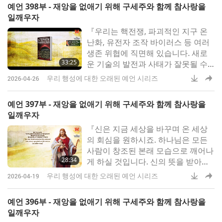
예언 398부 - 재앙을 없애기 위해 구세주와 함께 참사랑을
안의 4남매 중 장남이었습니다.‍ 그는
일깨우자
어린 시절부터 별과 하늘에 깊이 매
『우리는 핵전쟁, 파괴적인 지구 온
료되었습니다.‍ 그의
난화, 유전자 조작 바이러스 등 여러
생존 위협에 직면해 있습니다. 새로
33:25
운 기술의 발전과 사태가 잘못될 수
있는 새로운 방식들로 인해 위협의
우리 행성에 대한 오래된 예언 시리즈
2026-04-26
수는 앞으로 더 증가할 겁니다』스티
븐 윌리엄 호킹 교수는‍ 세계적으로
예언 397부 - 재앙을 없애기 위해 구세주와 함께 참사랑을
저명한 이론 물리학자, 우주론자‍ 작
일깨우자
가로, 20세기와‍ 21세기의 가장 뛰어
『신은 지금 세상을 바꾸며 온 세상
난 과학자 중 한 사람으로 널리 평가
의 회심을 원하시죠. 하나님은 모든
받
사람이 창조된 본래 모습으로 깨어나
28:34
게 하실 것입니다. 신의 뜻을 받아들
이는 자는 번영하고 신의 사랑을 거
우리 행성에 대한 오래된 예언 시리즈
2026-04-19
부하면 멸망할 겁니다』『나는 여러
분이 천부께, 그리고 주변 사람들과‍
예언 396부 - 재앙을 없애기 위해 구세주와 함께 참사랑을
여러분이 섬기는 이들에게‍ 온전히 의
일깨우자
지한다는 게‍ 무슨 뜻인지 알기 바랍