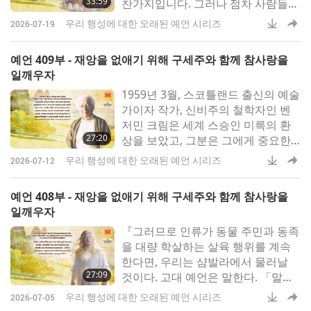
33:59
찬가지입니다. 그러나 점차 사람들에
게 그들 가운데 탁월하고 비범한 능
우리 행성에 대한 오래된 예언 시리즈
2026-07-19
력과 사랑과 봉사의 자질을 지녔으
며, 평범함을 훨씬 뛰어넘는 넓은 시
예언 409부 - 재앙을 없애기 위해 구세주와 함께 참사랑을
야를 가진 분이 살고 계심을 드러내
일깨우자
는 단계들이 진행될 겁니다. 전 세계
‍1959년 3월, 스코틀랜드 출신의 예술
의 남녀들은 그분이 살고 계신 현대
가이자 작가, 신비주의 철학자인 벤
세계의 한 지
저민 크림은 세계 스승인 미륵의 환
27:20
상을 보았고, 그분은 그에게 중요한
메시지를 전했습니다. 『그분은 아주
우리 행성에 대한 오래된 예언 시리즈
2026-07-12
단순하게 말씀하셨어요. 「내가 직접
올 것이다. 사람들의 생각보다 훨씬
예언 408부 - 재앙을 없애기 위해 구세주와 함께 참사랑을
빨리 약 20년 뒤가 될 것이다」 실제
일깨우자
로는 18년이 걸렸죠. 그분은 말씀하
『그러므로 인류가 동물 주민과 동족
길, 「네가 받아들인다면 나의 도
을 대량 학살하는 살육 행위를 계속
한다면, 우리는 샴발라에서 물러날
27:09
것이다. 고대 예언은 말한다. 「말세
에 샴발라의 왕이 그의 전사들을 이
우리 행성에 대한 오래된 예언 시리즈
2026-07-05
끌고 지구를 위해 싸우리라」 그러나