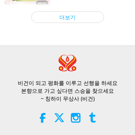
쇼츠
2021-08-05
12584
조회수
38:45
스승과 제자 사이
2026-08-06
1063
조회수
천국에 대한 증언들, 13부 - 명상
더보기
중에 처음으로 빛과 소리에 관한
마파께서 스승님에게 물으시다, 2부
13
내적 체험을 하다
중 1부, 2026년 8월 3일
3:51
쇼츠
2022-10-16
11202
조회수
25:38
주목할 뉴스
2026-08-05
7915
조회수
영적 체험들, 14부 — 예수께서 나
를 칭하이 무상사께 인도하시다
물질세계가 너무 버겁게 느껴질 때마
14
다, 『급속 충전』을 통해 내면의 신
5:52
과 다시 연결하는 것은 훌륭한 방법
비건이 되고 평화를 이루고 선행을 하세요
쇼츠
2022-07-19
11629
조회수
3:46
이다
본향으로 가고 싶다면 스승을 찾으세요
주목할 뉴스
2026-08-05
1444
조회수
~ 칭하이 무상사 (비건)
천국에 대한 증언들, 15부 — 천국
문에 들어가다
주목할 뉴스
15
1:20
쇼츠
2022-05-05
11401
조회수
38:07