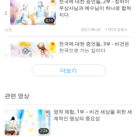
습니다. 나중에 저는 많은 내적 체험을 할 수 있었습
천국에 대한 증언들, 2부 - 칭하이
무상사님과 예수님이 하나로 합쳐
니다.
2
지다
3:10
한번은 내면에서 푸른 수정으로 된 집을 봤고 찬찬히
쇼츠
2021-06-26
17973
조회수
보기 위해 멈췄죠. 그 집에는 「성인의 거처」라고 쓰
여 있었고 나무, 잎, 꽃, 과일들이 모두 금빛으로 빛났
천국에 대한 증언들, 3부 - 비건은
천국으로 가는 길이다
습니다. 그런 다음 아주 큰 나무가 구름 위로 솟는 걸
3
봤죠. 이때 강한 빛 줄기가 저를 비추었고 저는 기절
4:24
더보기
하여 바닥에 쓰러졌습니다. 빛이 사라지기 전에, 전
쇼츠
2021-07-06
15141
조회수
빛에서 나타난 많은 귀중한 것들을 봤습니다.
천국에 대한 증언들, 4부 — 비건
레스토랑을 연 후 천국의 보상과
관련 영상
또 한번은 천국의 꿈을 꿨는데, 한 여인이 분명 물 속
4
동물들의 인사를 받다
에서 저를 향해 헤엄쳐왔습니다. 전 「예수 그리스
2:47
영적 체험, 1부 – 비건 세상을 위한 세
도!」라 크게 소리쳤고 그 여인은 제 몸을 통과해 떠
쇼츠
2021-07-07
16449
조회수
계적인 명상의 중요성
났습니다. 그때 저는 강한 충격을 받은 듯 몸이 떨렸
천국에 대한 증언들, 6부 — 스승
2:24
고 깨어났습니다.
님과 천국을 여행하며 예수님과