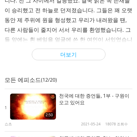
니다. 전 그 사이에서 갈등했죠. 결국 밝은 쪽 존재들
이 승리했고 전 하늘로 던져졌습니다. 그들은 꽤 오랫
동안 제 주위에 원을 형성했고 우리가 내려왔을 땐,
다른 사람들이 줄지어 서서 우리를 환영했습니다. 그
들 앞에는 흰 베일을 얼굴에 쓴 한 여인이 서있었습니
다. 그들은 이 여인이 제가 결혼해야 할 여인이라고
더보기
했습니다. 그 후 저는 그 꿈 속의 결혼식이 뭘 의미하
는지 계속 궁금하게 여겼습니다. 제가 살고 있던 도시
의 칭하이무상사 국제협회 센터에서 베일 뒤에 있는
모든 에피소드
(12/20)
스승님의 사진을 보기 전까지는 그 꿈이 진짜 결혼에
천국에 대한 증언들, 1부 - 구원이
대한 징조라고 생각했습니다. 그 즉시 저는 성인들이
오고 있어요
소개했던 그 여성이 바로 스승님이란 걸 알았습니다.
1
2:50
전 스승님과 깊은 인연이 있는 것 같습니다! 그래서
쇼츠
2021-05-24
18078
조회수
전 당신의 가르침을 공부하기 시작했고 계율을 지켰