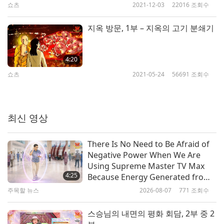
쇼츠
2021-12-03
22016
조회수
6
천수불을 만나다
스승님, 전 예수 그리스도와 하나되고 신을 위해 일하
4:41
지옥 방문, 1부 – 지옥의 고기 분쇄기
쇼츠
2021-07-18
16616
조회수
며 이 숨막히는 세상에서 벗어나길 원합니다. 스승님,
당신의 사랑으로 우리가 하나되게 하소서』
천국에 대한 증언들, 7부 —스승님
4:20
께서 수정 마차로 은하수 여행에
비건: 신의 왕국을 가까이에.
쇼츠
2021-05-24
56691
조회수
7
데려가시다
2:57
스승님의 모든 제자는 각자 비슷하거나 다른, 더 많은
쇼츠
2021-07-24
13331
조회수
내면의 체험이나 외적인 축복을 받거나 양쪽 다 누리
최신 영상
천국에 대한 증언들, 8부 — 영체
기도 합니다; 이는 일부 사례일 뿐이며; 보통은 스승
로 부처님 땅에 오르고 관음 보살
님의 조언에 따라 비밀로 합니다. 증언을 더 보거나
There Is No Need to Be Afraid of
8
님을 뵙다
Negative Power When We Are
4:17
다운로드 하려면 다음을 방문하세요.
Using Supreme Master TV Max
쇼츠
2021-07-24
15406
조회수
SupremeMasterTV.com/to-heaven
4:25
Because Energy Generated from
It Is Far More Powerful than Any
주목할 뉴스
2026-08-07
771
조회수
천국에 대한 증언들, 9부 —행복한
Negative Entity
견공 천사들
스승님의 내면의 평화 회담, 2부 중 2
9