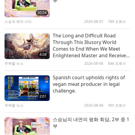
부
6:32
쇼츠
2022-02-25
11543
조회수
30:54
스승과 제자 사이
2026-08-07
789
조회수
천국에 대한 증언들, 10부 — 다른
행성들을 방문하다
The Long and Difficult Road
10
Through This Illusory World
6:22
Comes to End When We Meet
쇼츠
2021-07-31
13443
조회수
4:08
Enlightened Master and Receive
Initiation
주목할 뉴스
2026-08-06
846
조회수
천국에 대한 증언들, 11부 — 스승
님께서 할아버지를 천국으로 데려
Spanish court upholds rights of
11
가 천상의 감로수와 천상의 열매
vegan meat producer in legal
1:44
를 먹도록 하시다
challenge.
쇼츠
2021-08-04
11470
조회수
2:01
주목할 뉴스
2026-08-06
395
조회수
천국에 대한 증언들, 12부 — 진
짜 결혼과 "성인의 거처"
스승님의 내면의 평화 회담, 2부 중 1
부
3:32