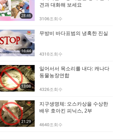
견과 대화해 보세요
28:46
3106
조회수
무방비 바다표범의 냉혹한 진실
16:44
4310
조회수
일어서서 목소리를 내다: 캐나다
동물농장연합
13:08
4326
조회수
지구생명체: 오스카상을 수상한
배우 호아킨 피닉스, 2부
21:29
4640
조회수