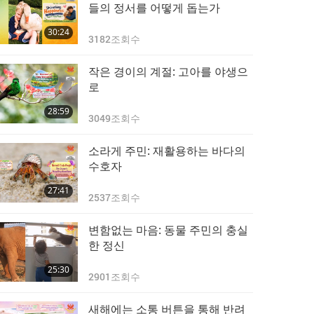
가슴 따뜻한 동물 주민
들의 정서를 어떻게 돕는가
의 우정: 다부작 중 8부
30:24
3182
조회수
24:44
2519
조회수
작은 경이의 계절: 고아를 야생으
가슴 따뜻한 동물 주민
로
의 우정: 다부작 중 9부
28:59
3049
조회수
25:09
1203
조회수
소라게 주민: 재활용하는 바다의
수호자
27:41
2537
조회수
변함없는 마음: 동물 주민의 충실
한 정신
25:30
2901
조회수
새해에는 소통 버튼을 통해 반려