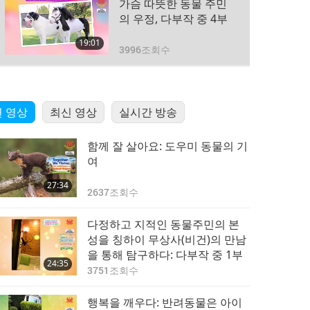
가슴 따뜻한 동물 주민
의 우정, 다부작 중 4부
19:01
3996
조회수
가슴 따뜻한 동물주민의
우정: 다부작 중 5부
 영상
최신 영상
실시간 방송
23:30
3789
조회수
함께 잘 살아요: 도우미 동물의 기
가슴 따뜻한 동물 주민
여
의 우정: 다부작 중 6부
27:34
2637
조회수
23:25
3534
조회수
다정하고 지적인 동물주민의 본
가슴 따뜻한 동물 주민
성을 칭하이 무상사(비건)의 만남
의 우정: 다부작 중 7부
을 통해 탐구하다: 다부작 중 1부
24:35
(세계 농장 동물의 날 특
3751
조회수
24:44
별 편)
3143
조회수
행복을 깨우다: 반려동물은 아이