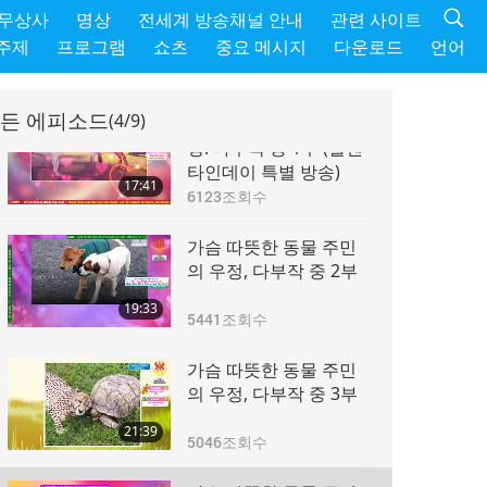
 무상사
명상
전세계 방송채널 안내
관련 사이트
주제
프로그램
쇼츠
중요 메시지
다운로드
언어
든 에피소드
(4/9)
다정한 동물 주민의 우
정: 다부작 중 1부 (발렌
타인데이 특별 방송)
17:41
6123
조회수
가슴 따뜻한 동물 주민
의 우정, 다부작 중 2부
19:33
5441
조회수
가슴 따뜻한 동물 주민
의 우정, 다부작 중 3부
21:39
5046
조회수