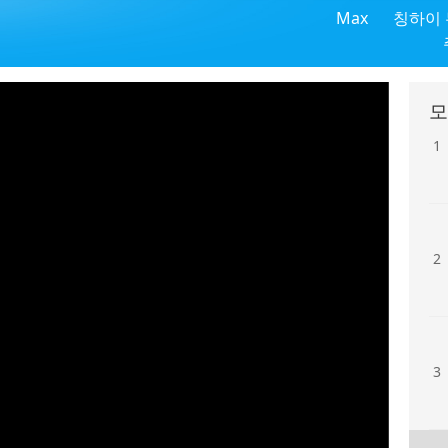
Max
칭하이
모
1
2
3