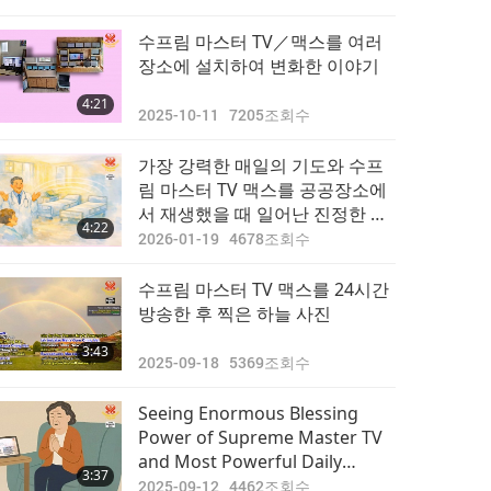
적으로 전파되어 지구를 보호하
도록 하다
수프림 마스터 TV／맥스를 여러
장소에 설치하여 변화한 이야기
4:21
2025-10-11
7205
조회수
가장 강력한 매일의 기도와 수프
림 마스터 TV 맥스를 공공장소에
서 재생했을 때 일어난 진정한 기
4:22
적의 경험
2026-01-19
4678
조회수
수프림 마스터 TV 맥스를 24시간
방송한 후 찍은 하늘 사진
3:43
2025-09-18
5369
조회수
Seeing Enormous Blessing
Power of Supreme Master TV
and Most Powerful Daily
3:37
Prayer to Make Mother
2025-09-12
4462
조회수