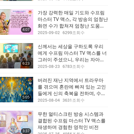
Recover
가장 강력한 매일 기도와 수프림
마스터 TV 맥스, 각 방송의 엄청난
화면 수가 합쳐져 엄청난 도움이
4:07
되고 있습니다. 도움을 주고 싶은
2025-09-02
6299
조회수
모든 이는 이것을 활용해야 해요.
하지만 이 일은 최대한의 경의와
신께서는 세상을 구하도록 우리
진심을 담아 이루어져야 해요. 그
에게 수프림 마스터 TV 맥스를 너
렇지 않으면 이 힘은 허락되지 않
그러이 주셨으니, 우리는 자아가
6:23
거든요!
우리를 잘못된 길로 이끌어 이 소
2025-08-23
6783
조회수
중한 봉사의 기회를 빼앗지 못하
게 해야 한다
버려진 재난 지역에서 트라우마
를 겪으며 혼란에 빠져 있는 고인
들에게 신의 축복을 전하며, 수프
5:05
림 마스터 TV맥스를 통해 그들의
2025-08-04
3631
조회수
영혼이 해탈하도록 돕다
무한 멀티스크린 방송 시스템과
결합된 수프림 마스터 TV 맥스를
재생하며 경험한 영적인 비전
3:37
2025-07-25
4956
조회수