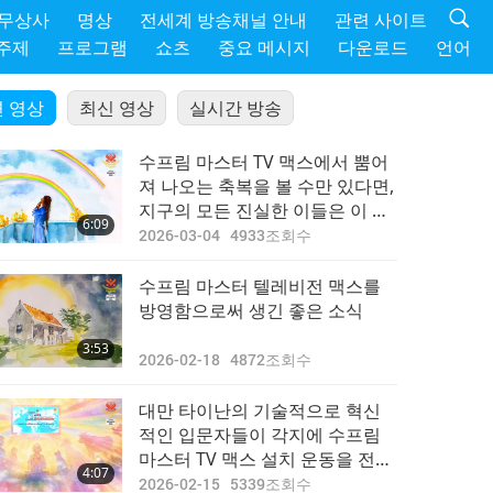
 무상사
명상
전세계 방송채널 안내
관련 사이트
주제
프로그램
쇼츠
중요 메시지
다운로드
언어
 영상
최신 영상
실시간 방송
수프림 마스터 TV 맥스에서 뿜어
져 나오는 축복을 볼 수만 있다면,
지구의 모든 진실한 이들은 이 시
6:09
기에 전능하신 신께서 우리에게
2026-03-04
4933
조회수
허락하신 은총에 감사드리며 머
리를 숙일 것이다
수프림 마스터 텔레비전 맥스를
방영함으로써 생긴 좋은 소식
3:53
2026-02-18
4872
조회수
대만 타이난의 기술적으로 혁신
적인 입문자들이 각지에 수프림
마스터 TV 맥스 설치 운동을 전개
4:07
하며 축복의 힘이 신속하고 효율
2026-02-15
5339
조회수