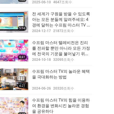
총의 힘을 보며 엄청난 감사를 느
2025-06-10
4647
조회수
끼다
전 세계가 구원을 받을 수 있도록
아는 모든 분들께 알려주세요: 4
경에 달하는 수프림 마스터 TV 화
5:14
면을 배가시키는 혁신적인 방법
2024-12-17
21872
조회수
수프림 마스터 텔레비전은 진리
를 전파할 뿐만 아니라 모든 가정
에 천국의 기운을 불어넣기 위해
4:41
만들어졌다
2024-10-18
32095
조회수
수프림 마스터 TV의‍ 놀라운 혜택
을 극대화하는 방법
4:21
2024-06-26
20320
조회수
수프림 마스터 TV의 힘을 이용하
여 환경을 변화시킨 놀라운 경험
을 공유하다