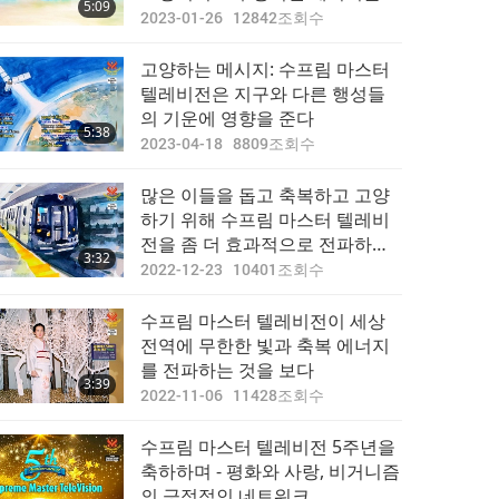
5:09
정화하라
2023-01-26
12842
조회수
고양하는 메시지: 수프림 마스터
텔레비전은 지구와 다른 행성들
의 기운에 영향을 준다
5:38
2023-04-18
8809
조회수
많은 이들을 돕고 축복하고 고양
하기 위해 수프림 마스터 텔레비
전을 좀 더 효과적으로 전파하는
3:32
방법
2022-12-23
10401
조회수
수프림 마스터 텔레비전이 세상
전역에 무한한 빛과 축복 에너지
를 전파하는 것을 보다
3:39
2022-11-06
11428
조회수
수프림 마스터 텔레비전 5주년을
축하하며 - 평화와 사랑, 비거니즘
의 긍정적인 네트워크