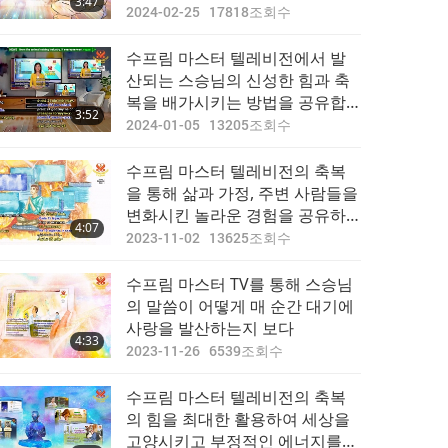
3:47
2024-02-25
17818
조회수
수프림 마스터 텔레비전에서 발
산되는 스승님의 신성한 힘과 축
복을 배가시키는 방법을 공유합
3:52
니다
2024-01-05
13205
조회수
수프림 마스터 텔레비전의 축복
을 통해 삶과 가정, 주변 사람들을
변화시킨 놀라운 경험을 공유하
4:07
다
2023-11-02
13625
조회수
수프림 마스터 TV를 통해‍ 스승님
의 말씀이‍ 어떻게 매 순간 대기에‍
사랑을 발산하는지 보다
4:33
2023-11-26
6539
조회수
수프림 마스터 텔레비전의 축복
의 힘을 최대한 활용하여 세상을
고양시키고 부정적인 에너지를