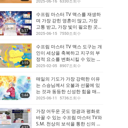
2025-06-16
6330
조회수
수프림 마스터 TV 맥스를 재생하
며 가장 갇힌 영혼이 많고, 가장
고통 받고, 가장 빛이 필요한 곳에
5:17
서 긍정적인 변화를 경험하세요
2025-06-15
7550
조회수
수프림 마스터 TV 맥스 도구는 개
인이 세상을 축복하고 지구의 부
정적 요소를 변화시킬 수 있는 매
3:59
우 효과적인 방법이다
2025-02-05
8907
조회수
매일의 기도가 가장 강력한 이유
는 스승님께서 오불과 선물에 있
는 것과 동등한 신성한 힘을 매일
5:44
의 기도에도 부여하셨기 때문이
2025-06-11
5736
조회수
다
가장 어두운 곳도 영광과 평화로
바꿀 수 있는 수프림 마스터 TV와
S.M. 천상의 보석을 통한 신의 은
4:32