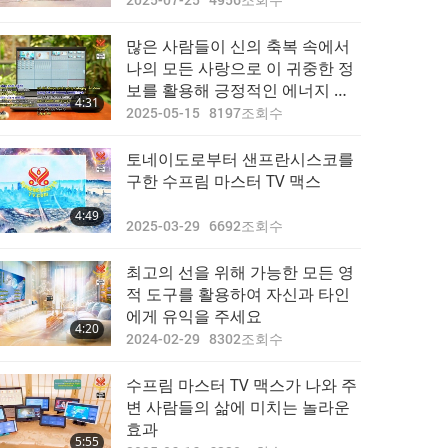
많은 사람들이 신의 축복 속에서
나의 모든 사랑으로 이 귀중한 정
보를 활용해 긍정적인 에너지 기
4:31
포를 확장하고, 그를 통해 어울락
2025-05-15
8197
조회수
과 이 세상에 행운과 보호를 가져
오길 희망합시다!
토네이도로부터 샌프란시스코를
구한 수프림 마스터 TV 맥스
4:49
2025-03-29
6692
조회수
최고의 선을 위해 가능한 모든 영
적 도구를 활용하여 자신과 타인
에게 유익을 주세요
4:20
2024-02-29
8302
조회수
수프림 마스터 TV 맥스가 나와 주
변 사람들의 삶에 미치는 놀라운
효과
5:55