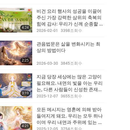
비건 요리 행사의 성공을 이끌어
주신 가장 강력한 삼위의 축복의
힘에 감사: 우리가 신께 순종할 때
4:24
어떤 기적이 가능한지 목격하다
2026-02-01
3398
조회수
관음법문은 삶을 변화시키는 최
상의 방법이다
2:25
2026-03-30
3845
조회수
지금 당장 세상에는 많은 고양이
필요해요. 내면의 빛을 아는 우리
는, 다른 사람들이 신성한 존재로
3:19
서 우리가 진정 누구인지 알도록
2025-12-07
3655
조회수
돕기 위해 밝게 빛나야 합니다!
모든 메시지는 영혼에 의해 받아
들여지게 돼요. 우리는 모두 하나
이며 우리 내면과 주위에 있는 신
4:21
성함에 의해 연결되어 있죠
2025-12-05
3754
조회수