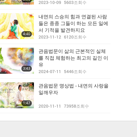
2023-10-09
5603
조회수
내면의 스승의 힘과 연결된 사람
들은 종종 그들이 하는 모든 일에
서 기적을 발견하지요
4:40
2023-11-12
6120
조회수
관음법문이 삶의 근본적인 실체
를 직접 체험하는 최고의 길인 이
유
3:43
2024-07-11
5446
조회수
관음법문 명상법 - 내면의 사랑을
일깨우자
1:47
2020-11-11
73958
조회수