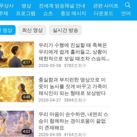
 무상사
명상
전세계 방송채널 안내
관련 사이트
주제
프로그램
쇼츠
중요 메시지
다운로드
언어
 영상
최신 영상
실시간 방송
우리가 수행에 진실할 때 축복은
우리에게 쉽게 흘러들고, 상황이
제한적으로 보일 때조차 스승의
4:17
힘은 우리의 삶을 좋은 방향으로
2026-05-08
3782
조회수
이끌 수 있다
충실함과 부지런한 명상으로 이
웃이 농사를 짓게 바꾸고 가족이
채식인이 되는 형태로 보상받다
4:48
2026-04-27
3894
조회수
우리 마음이 순수하면, 내면의 스
승이 함께하는 경이로움이 끝없
이 존재해요
4:02
2026-04-09
4164
조회수