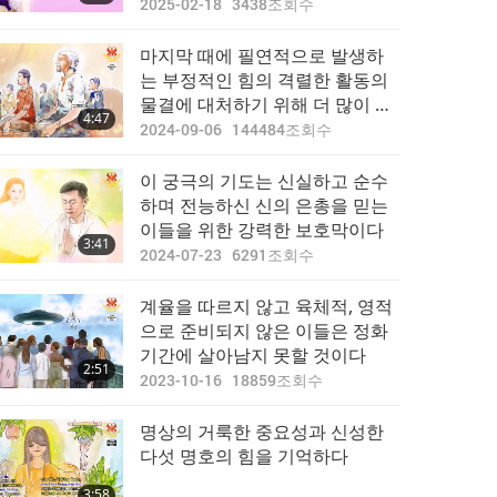
통로가 될 수 있다
2025-02-18
3438
조회수
마지막 때에 필연적으로 발생하
는 부정적인 힘의 격렬한 활동의
물결에 대처하기 위해 더 많이 명
4:47
상하라
2024-09-06
144484
조회수
이 궁극의 기도는 신실하고 순수
하며 전능하신 신의 은총을 믿는
이들을 위한 강력한 보호막이다
3:41
2024-07-23
6291
조회수
계율을 따르지 않고 육체적, 영적
으로 준비되지 않은 이들은 정화
기간에 살아남지 못할 것이다
2:51
2023-10-16
18859
조회수
명상의‍ 거룩한 중요성과‍ 신성한
다섯 명호의 힘을‍ 기억하다
3:58