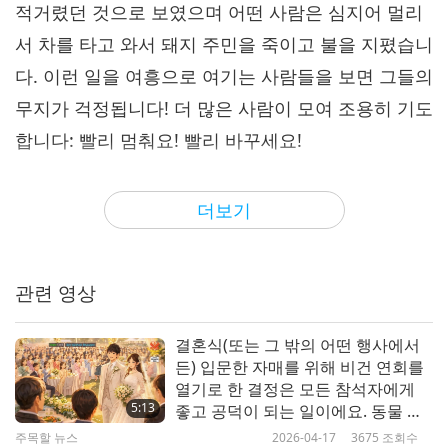
적거렸던 것으로 보였으며 어떤 사람은 심지어 멀리
서 차를 타고 와서 돼지 주민을 죽이고 불을 지폈습니
다. 이런 일을 여흥으로 여기는 사람들을 보면 그들의
무지가 걱정됩니다! 더 많은 사람이 모여 조용히 기도
합니다: 빨리 멈춰요! 빨리 바꾸세요!
기적이 빨리 왔습니다. 2월 6일, 저장성 바이양 마을
더보기
에서 원래 열릴 예정이었던 돼지 주민 축제가 천 명의
채식인 연회로 바뀌었습니다! 무료였지요! 와, 정말
흐뭇한 일이었어요! 이전에는 절대로 일어난 적이 없
관련 영상
는 일이었죠! 천 명의 채식 축제에 참가하기 위해 바
이양 마을에 전국에서 사람들이 곧 몰려들기 시작했
결혼식(또는 그 밖의 어떤 행사에서
든) 입문한 자매를 위해 비건 연회를
습니다.
열기로 한 결정은 모든 참석자에게
5:13
좋고 공덕이 되는 일이에요. 동물 주
그동안 몇몇 채식인 단체가 긴밀히 협조해서 천 명의
민을 죽여 그 고기를 먹는 잔치는 관
주목할 뉴스
2026-04-17
3675
조회수