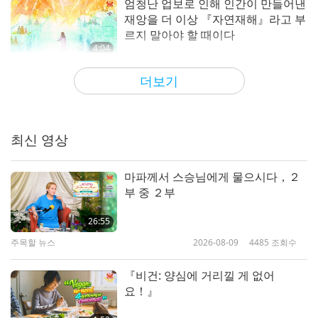
모두가 아주 즐거워했어요! 사람들은 더 많은 마을,
엄청난 업보로 인해 인간이 만들어낸
재앙을 더 이상 『자연재해』라고 부
소도시와 대도시가 이런 변화를 따라가길 바랍니다.
르지 말아야 할 때이다
4:04
수프림 마스터 TV 팀의 고귀한 노고에 무한한 감사를
주목할 뉴스
2024-06-12
6518
조회수
보냅니다! 여러분을 사랑해요! 하나가 되신 가장 강력
더보기
한 삼위께 무한한 숭배, 감사, 찬양, 복종과 사랑을 보
스승님의 편재하심을 체험하고, 『자
연재해는 인류의 악한 생각에서 비롯
내요. 지고하시며 무상한 신이신 스승님의 장엄한 힘
된다』는 이야기를 나누다
최신 영상
에 대해 생각하면 제 전신이 떨립니다! 신이신 스승님
4:34
의 평화, 조화, 건강, 행복과 따뜻함을 진심으로 기도
주목할 뉴스
2024-02-24
5266
조회수
마파께서 스승님에게 물으시다，２
드립니다! 존경을 담아 중국의 푸 윤(중국의 53세 입
부 중 ２부
인류 미래에 대한 많은 가능성과 밝
문자)
은 미래를 위한 비거니즘의 필요성을
26:55
증언하다
주목할 뉴스
2026-08-09
4485
조회수
4:15
축하하는 푸 윤 님, 바이양 마을의 음력 새해 축제의
주목할 뉴스
2024-01-31
5088
조회수
『비건: 양심에 거리낄 게 없어
놀라운 변화에 관한 이런 예기치 못한 기적 같은 소식
요！』
을 알려주셔서 감사합니다.
늦기 전에 지금 깨어나세요