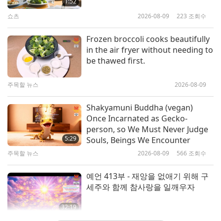
1:52
스승님께서 행복한 답신을 보내셨습니다:
『명랑한
쇼츠
2026-08-09
223
조회수
5:18
푸 윤, 부지런하고 배려하는 신의 제자가 되고 이런
주목할 뉴스
2023-11-03
8873
조회수
Frozen broccoli cooks beautifully
고양하는 편지를 보내주어 고마워요. 기적은 다시 일
in the air fryer without needing to
체가 된 가장 강력한 삼위의 불가해한 힘으로 발생합
귀한 인생을 소중히 여기며 너무 늦
be thawed first.
기 전에 다른 이들이 깨어나길 도우
니다. 지구가 받아들이는 변화시키는 에너지는 계속
라
주목할 뉴스
2026-08-09
해서 증가하고 있으며 당신의 관음 수행으로 당신은
5:03
신의 힘과 연결된 채로 있을 수 있고 매일 하루 종일
주목할 뉴스
2023-07-02
5810
조회수
Shakyamuni Buddha (vegan)
더 편안해집니다. 물질에 묶인 사람들도 이 힘을 느끼
Once Incarnated as Gecko-
도살된 많은 동물주민의 복수심에 가
person, so We Must Never Judge
게 되어 긍정적인 변화를 갈망하는 경험을 더 많이 하
득찬 영혼이 해를 가한 이들에게 보
5:29
Souls, Beings We Encounter
복을 할 것이므로 모든 인류가 깨어
게 됩니다. 지고하신 신께서 당신과 형제자매와 이상
주목할 뉴스
2026-08-09
566
조회수
4:52
나길 바랍니다
주의적인 중국 국민이 영원히 축복받게 인도하길 바
주목할 뉴스
2023-05-02
5197
조회수
예언 413부 - 재앙을 없애기 위해 구
랍니다. 큰 사랑과 포옹을 보내요』
세주와 함께 참사랑을 일깨우자
보호받고 고향으로 가고자 하는 진실
한 구도자들은 다른 사람들이 깨어나
32:19
도록 도와야 한다