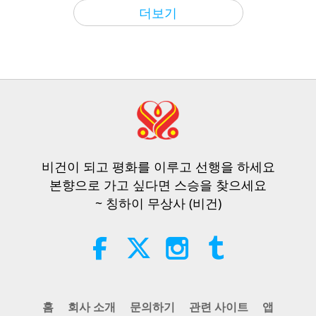
우리 행성에 대한 오래된 예언 시리즈
2026-08-09
626
조회수
5:05
더보기
주목할 뉴스
2023-06-26
9383
조회수
사랑의 힘, 5부 중 2부
계율을 따르지 않고 육체적, 영적으
로 준비되지 않은 이들은 정화 기간
32:43
에 살아남지 못할 것이다
스승과 제자 사이
2026-08-09
646
조회수
2:51
주목할 뉴스
2023-10-16
18859
조회수
Hopefully, Those Who Are Still
Asleep and Waiting for Lord Jesus
종말은 갑자기 올 수 있다: 비건이 되
Will Know That He Is Already Here
비건이 되고 평화를 이루고 선행을 하세요
어야만 구원의 기회가 있을 것이다
3:05
and May Be Seen on Supreme
본향으로 가고 싶다면 스승을 찾으세요
Master Television
주목할 뉴스
2026-08-08
955
조회수
4:04
~ 칭하이 무상사 (비건)
주목할 뉴스
2023-04-30
10358
조회수
VEG TREND NEWS FROM
AROUND THE WORLD, April to
이 세상의 정화 과정에서 살아남기
June 2026 - Part 1 of 2
위해 사람들은 생각과 말, 행동을 정
3:40
말 순수하게 해야 합니다
쇼츠
2026-08-08
398
조회수
4:08
홈
회사 소개
문의하기
관련 사이트
앱