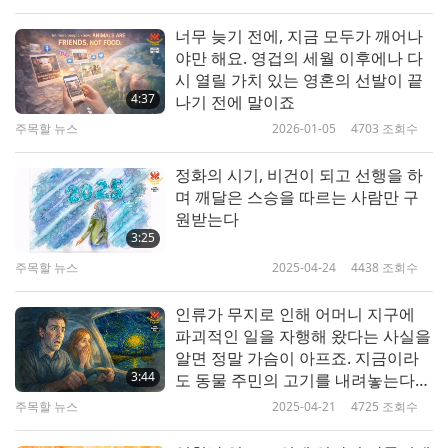
요리를 만들기 위해 재료를 구입했습니다. 많은 자원
련된 모두에게 엄청난 죄업과 고통을
초래하죠!!!
봉사자가 손님 입장 사인과 좌석 배정, 요리 서빙을
너무 늦기 전에, 지금 모두가 깨어나
야만 해요. 영겁의 세월 이후에나 다
정돈된 방식으로 도왔습니다. 손님은 기쁘게 폰을 꺼
시 열릴 가치 있는 영혼의 선발이 끝
내서 요리 사진과 쇼츠 동영상을 찍어서 소셜 미디어
4:37
나기 전에 말이죠
에 게시하였고 『좋아요』를 계속해서 눌렀습니다.
주목할 뉴스
2026-01-05
4703
조회수
『이런 종류의 축제는 정말로 결국 가장 축복받은 새
정화의 시기, 비건이 되고 선행을 하
해 축제입니다!』 『바이양 마을이 어디죠? 꼭 가서
며 깨달은 스승을 따르는 사람만 구
원받는다
봐야겠어요!』 행복한 분위기가 축제 내내 흘러나왔
3:25
고 모두가 웃을 수밖에 없었죠. 와! 바로 저기서 모두
주목할 뉴스
2025-04-24
4438
조회수
가 많은 천상의 존재와 천사의 축복을 느끼고 있네요.
인류가 무지로 인해‍ 어머니 지구에
이런 짧은 시간에 아무도 눈치채지 못한 채 마을의 행
파괴적인 일을‍ 자행해 왔다는 사실을
정인들이 지혜, 사랑과 비전이 가득한 결정을 내렸습
알면‍ 정말 가슴이 아프죠. 지금이라
3:44
도 동물 주민의‍ 고기를 내려놓는다면‍
니다. 또한 마치 지하에서 나타난 것처럼 정말 많은
지구를 구할 수 있어요
주목할 뉴스
2025-04-21
4725
조회수
단체가 나타나서 그들의 협력이 너무도 순조로워서