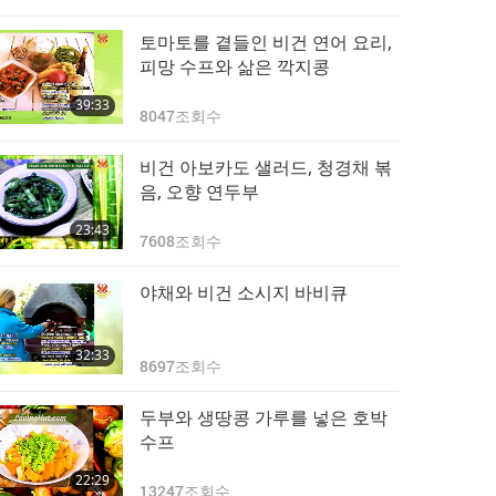
토마토를 곁들인 비건 연어 요리,
피망 수프와 삶은 깍지콩
39:33
8047
조회수
비건 아보카도 샐러드, 청경채 볶
음, 오향 연두부
23:43
7608
조회수
야채와 비건 소시지 바비큐
32:33
8697
조회수
두부와 생땅콩 가루를 넣은 호박
수프
22:29
13247
조회수