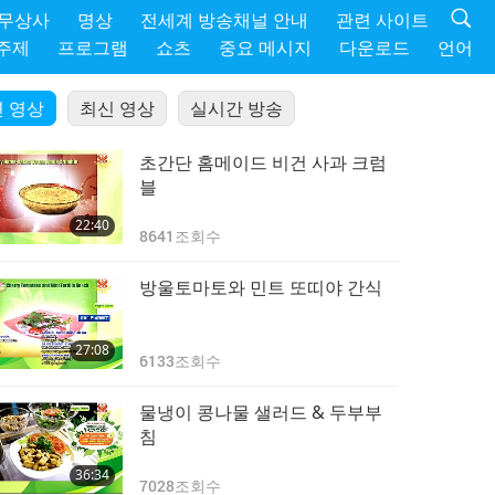
 무상사
명상
전세계 방송채널 안내
관련 사이트
주제
프로그램
쇼츠
중요 메시지
다운로드
언어
 영상
최신 영상
실시간 방송
초간단 홈메이드 비건 사과 크럼
블
22:40
8641
조회수
방울토마토와 민트 또띠야 간식
27:08
6133
조회수
물냉이 콩나물 샐러드 & 두부부
침
36:34
7028
조회수