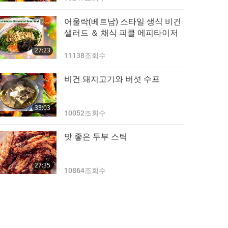
어울락(베트남) 스타일 생식 비건
샐러드 ＆ 채식 피클 에피타이저
27:23
11138
조회수
비건 돼지고기와 버섯 수프
33:03
10052
조회수
맛 좋은 두부 스틱
27:35
10864
조회수