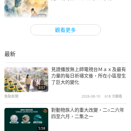
取暖。我把他們放在車庫比較顯眼的地方，以方便貓
焦點新聞
媽媽找到他們。
13
3:35
41:01
第二天早上，我看到貓媽媽正在給孩子們哺乳。看到
焦點新聞
2026-05-23
3910
次觀看
觀看更多
焦點新聞
2023-11-13
2771
次觀看
他們一家人團聚，我開心極了。此情此景多麼溫馨
分享簡潔卻富有深意的標語：停止吃
呀！師父曾經說：「你做的任何事情，都是為自己而
焦點新聞
肉，擊退酷暑，吃純素，創造和平，
這就是我們真正需要的一切
做」。所以當我看到貓媽媽和她的孩子們受苦時，就
最新
14
1:37
好像我也受苦一樣，因此我全心全意地幫助他們。
39:29
焦點新聞
2026-05-22
3056
次觀看
見證播放無上師電視台Ｍａｘ及最有
焦點新聞
2023-11-14
2669
次觀看
幾天後，貓媽媽把孩子們帶到別處去，奇怪的是卻留
力量的每日祈禱文後，所在小區發生
魔羅之王分享物質世界的十條法則
了巨大的變化
下一位小幼貓。過了好幾天，貓媽媽還是沒來把最後
焦點新聞
2026.05.15
3:57
一位小幼貓帶走。我只好每天充當貓媽媽餵養她。我
15
焦點新聞
2026-08-10
618
次觀看
1:24:04
心急如焚，心裡一直嘀咕：「貓媽媽啊，妳還有一位
45:32
焦點新聞
2026-05-21
29523
次觀看
對動物族人的重大改變，二○二六年
孩子在此呢！別把她留在這裡。請快點來吧！」
焦點新聞
2023-11-15
2575
次觀看
四至六月，二集之一
分享日本最近地震的警示：日本每年
幸好，最終於幾天後，貓媽媽終於回來，把她的寶貝
焦點新聞
從海洋家園捕走無數水生動物族人，
5:58