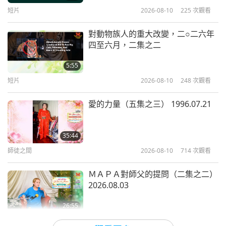
激起業力動盪的波濤，並破壞海洋生
孩子帶走了。哇！看到小幼貓終於回到媽媽的懷抱，
16
短片
2026-08-10
225
次觀看
4:19
命的生態和諧
真是暖人心扉。蠻長的一段時間，我都誤解貓媽媽的
46:58
焦點新聞
2026-05-21
4236
次觀看
對動物族人的重大改變，二○二六年
行為，認為她狠心棄養她的孩子。後來我想起師父的
焦點新聞
2023-11-16
2839
次觀看
四至六月，二集之二
見證清海無上師是彌勒佛
開示說，動物族人非常重視感情，對照護者絕對終生
焦點新聞
5:55
忠誠。他們不但懂得感恩，更懂得報恩等等。我才恍
17
短片
2026-08-10
248
次觀看
3:59
然大悟，原來貓媽媽並不是拋下最後的孩子不管，而
38:38
焦點新聞
2026-05-20
3610
次觀看
是把她最寶貝的孩子送給我，報答我的恩情。貓媽媽
愛的力量（五集之三） 1996.07.21
焦點新聞
2023-11-17
2842
次觀看
的舉動太觸動人心了。
當我們誠心精進修行觀音時，許多內
焦點新聞
在天賦便會喚醒。我們同時也會獲得
35:44
感謝師父給我機會體驗有情眾生的感情世界，更感恩
許多非凡的內在與外在體驗，讓我們
18
師徒之間
2026-08-10
714
次觀看
4:21
超越物質層面，得以領悟生命的真實
師父賜給我印心，以及「恩典的禮物」，讓我的這一
45:06
樣貌
焦點新聞
2026-05-19
3618
次觀看
生能跟隨在世明師修行，並一世解脫。感恩無上師電
ＭＡＰＡ對師父的提問（二集之二）
焦點新聞
2023-11-18
2773
次觀看
2026.08.03
視台幕前及幕後的團隊，做出如此精彩的節目。我每
假若人們能知道那不可思議的加持力
焦點新聞
會傾注到他們的家中以及周遭世界，
天打坐都心懷感恩，並從驚喜萬分及加持滿滿的生活
26:55
就在他們使用無上師電視台Ｍａｘ與
中受益良多。太神奇了。祈禱諸位天神和天使，保護
19
焦點新聞
2026-08-09
6530
次觀看
4:08
最有力量的每日祈禱文連結時，那麼