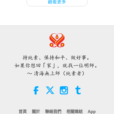
觀看更多
44:56
人人都會善用它們
師父外在和內在工作，順利及成功。願純素世界，世
焦點新聞
2026-05-18
4331
次觀看
焦點新聞
焦點新聞
2023-11-19
2741
次觀看
界和平早日降臨。最後徒兒絕對不會忘了要向敬愛的
我想分享一個重新加熱米飯的小訣竅
師父說一聲：我愛您！愛您的徒兒，佐林 來自馬來
焦點新聞
34:10
西亞彭亨
20
焦點新聞
2026-08-09
204
次觀看
1:09
39:09
焦點新聞
2026-05-17
3312
次觀看
滋養的佐林，我們很高興所有小幼貓都存活。看來體
預言第四一三集：與救世主喚醒真愛
焦點新聞
2023-11-20
2707
次觀看
化解災難
貼的貓媽媽也許留下了一位小幼貓，作為您的夥伴，
分享與高等外星朋友之間形成了連
焦點新聞
持純素、保持和平、做好事。
結，以及無上師電視台加大版的力量
當作珍貴的禮物，以感謝您所提供的愛心照顧。願宇
32:19
將否定眾生驅逐出去
如果你想回「家」，就找一位明師。
21
宙中仁慈天神，幫助您和心境年輕的馬來西亞人民得
關於地球的古預言
2026-08-09
995
次觀看
4:31
～ 清海無上師（純素者）
45:29
知，與美麗動物族人芳鄰們分享生命的喜悅。在天堂
焦點新聞
2026-05-17
3969
次觀看
《吃往滅絕之路》（六集之二）
焦點新聞
2023-11-21
2721
次觀看
的幸福中，無上師電視台團隊
分享熊蜂享受《最有力量的每日祈禱
焦點新聞
文》播放器那美好能量的照片
附註，師父很高興給您回信：
「幸運的佐林，這機遇
28:14
22
真是美妙，讓你有機會感受到，協助母貓族人和照顧
藝術與靈性
2026-08-09
132
次觀看
3:18
45:51
首頁
關於
聯絡我們
相關連結
App
這些小生命恢復健康的喜悅。貓族人直覺非常靈敏！
焦點新聞
2026-05-16
3548
次觀看