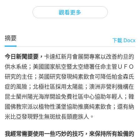
3
41:36
觀看更多
焦點新聞
2023-11-03
2469
次觀看
焦點新聞
摘要
下載
Docx
45:39
今日新聞提要，
卡達紅新月會展開專案以改善約旦的
焦點新聞
2023-11-04
2677
次觀看
供水系統；美國國家航空暨太空總署任命主管ＵＦＯ
焦點新聞
研究的主任；英國研究發現純素飲食可降低帕金森氏
症的風險；北極社區採用太陽能；澳洲非營利機構在
5
46:36
昆士蘭州陽光海岸開設免費社區中心協助年輕人；韓
焦點新聞
2023-11-05
2752
次觀看
國佛教宗派以植物性漢堡協助推廣純素飲食；還有納
米比亞發現野生無斑紋長頸鹿族人。
焦點新聞
6
我經常需要使用一些巧妙的技巧，來保持所有設備的
46:05