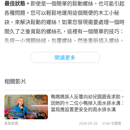
最佳狀態。
即使是一個簡單的鬆動螺絲，也可能引起
焦點新聞
2023-11-06
2951
次觀看
各種問題。您可以輕鬆地運用這個簡便的木工小秘
焦點新聞
訣，來解決鬆動的螺絲！如果您發現需要處理一個時
間久了之後寬鬆的螺絲孔，這裡有一個簡單的技巧：
7
38:36
先用一小塊鋼絲絨，包覆螺絲，然後重新插入螺絲。
焦點新聞
2023-11-07
2914
次觀看
這種巧妙技巧提供恰到好處的抓力，可以牢牢固定螺
閱讀更多
絲，而不必填補和重新鑽孔。您不妨試試，看看您的
焦點新聞
鬆動螺絲問題是否解決了！
8
45:02
相關影片
現在請聽以下笑話，它剛從開心河舀出來。標題：
焦點新聞
2023-11-08
2681
次觀看
「謙卑供養」。
鴨媽媽族人反覆向幼兒園園長求助，
焦點新聞
因她的十二位小鴨掉入雨水排水溝：
一群修行人正在前往閉關打禪的途中。在機場等待轉
當局應設置更安全的雨水排水溝
9
機時，有些人在小睡或打坐，有些人則在吃純素點
0:42
45:30
焦點新聞
2026-05-26
3140
次觀看
心。其中一位在吃洋芋片，一次一片。每次她從袋子
焦點新聞
2023-11-09
2724
次觀看