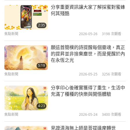
裡拿出一片，她都會舉到額頭上，供養上帝，然後再
分享重要資訊讓大家了解採蜜對蜜蜂
焦點新聞
吃。一個同修看到這個情景就說：
何其殘酷
10
2:35
「嘿，你為什麼供養上帝時，這麼小氣？你為什麼不
43:11
焦點新聞
2026-05-26
3198
次觀看
把整袋洋芋片一起供養上帝，反而一次只供養一
焦點新聞
2023-11-10
2567
次觀看
片？」
願這首簡樸的詩提醒每個靈魂，真正
焦點新聞
的提昇並非捨棄塵世，而是覺醒於內
？！？
在永恆之光
11
5:19
41:09
現在請聽馬來西亞彭亨觀眾佐林的心聲：
焦點新聞
2026-05-25
3256
次觀看
焦點新聞
2023-11-11
2863
次觀看
問候尊敬的師父以及無上師電視台團隊。幾年前，我
分享印心後確實獲得了重生，生活中
焦點新聞
充滿了種種的快樂與開悟體驗
在家門前的公園，救了五位被大雨淋得全身濕透的小
幼貓。當時，他們一面哭一面躲在一根長滿刺的乾枯
12
4:23
47:13
樹枝下避雨。他們有些還被乾樹枝上的刺扎破了眼
焦點新聞
2026-05-24
3400
次觀看
焦點新聞
2023-11-12
2530
次觀看
皮。我把他們帶回家，找個箱子放了幾塊布，讓他們
見證清海無上師是菩提達摩轉世