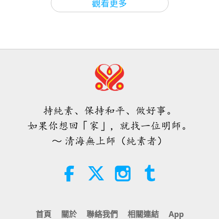
觀看更多
36:13
補，我看到痛不欲生，放聲大哭…境界消失了。我心
焦點新聞
2025-06-20
2776
次觀看
伊斯蘭的水資源道德觀：摘自《聖
焦點新聞
2023-02-19
2555
次觀看
如刀割，弟子恨自己無能，不能替師父分擔，羞愧難
訓》（二集之一）
觀音法門的修行將使你更接近認識上
當。
焦點新聞
帝並獲得開悟
22:27
20
我最敬愛的師父，您為了地球上的無明眾生拼了性命
智慧之語
2026-08-05
37
次觀看
2:05
34:55
在拯救人類。快快醒來吧世人！我祈禱全宇宙最美好
焦點新聞
2025-06-20
2985
次觀看
不只是鈣質：塑造骨骼健康的日常習
焦點新聞
2023-02-20
2559
次觀看
的祝福都送給我最最敬愛的清海無上師！願您在眾天
慣
此刻，負面力量正試圖掌控這個世
神天使的護佑下，佛體安康！一切順利！永遠愛您的
焦點新聞
持純素、保持和平、做好事。
界，並在人們之間散播恐懼和分裂，
21:56
我們可以用愛與真理來回應
如果你想回「家」，就找一位明師。
中國弟子樂雯敬上！
21
健康生活
2026-08-05
40
次觀看
3:26
～ 清海無上師（純素者）
36:41
焦點新聞
2025-06-19
3440
次觀看
沉靜的樂雯，我們感謝您敘述您深刻的內在體驗。我
月球：我們明亮的天體夥伴（二集之
焦點新聞
2023-02-21
2526
次觀看
二）
們期望您珍貴的故事有助於喚醒那些聽到故事但仍未
分享關於太陽的內在體驗
焦點新聞
接受拯救生命的純素飲食的人。感謝您，摯愛的師
25:09
22
科學與靈性
2026-08-05
38
次觀看
父，無數次自我犧牲的轉世為喚醒我們的真我並帶我
3:16
34:39
首頁
關於
聯絡我們
相關連結
App
們回家。願佛陀的愛力永遠加持您光芒普照廣闊的中
焦點新聞
2025-06-18
3571
次觀看