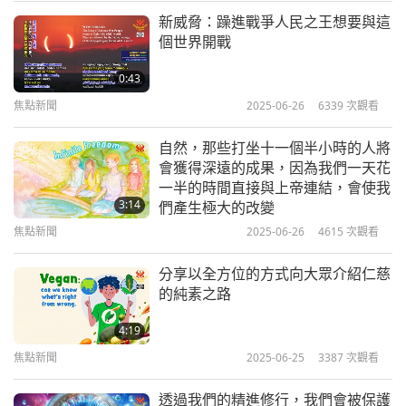
確。他說我患了網球肘。」
新威脅：躁進戰爭人民之王想要與這
焦點新聞
個世界開戰
「我想網球肘是很常見；許多網球選手都有該症
10
0:43
狀。」
33:43
焦點新聞
2025-06-26
6339
次觀看
「但是親愛的，我這輩子不曾拿過網球拍！」
焦點新聞
2023-02-10
2599
次觀看
自然，那些打坐十一個半小時的人將
？！
焦點新聞
會獲得深遠的成果，因為我們一天花
一半的時間直接與上帝連結，會使我
11
3:14
們產生極大的改變
現在請聽中國觀眾樂雯的心聲：
38:48
焦點新聞
2025-06-26
4615
次觀看
焦點新聞
2023-02-11
2700
次觀看
無限感恩恩師的護佑。願世人趕緊醒悟！
分享以全方位的方式向大眾介紹仁慈
最摯愛的清海無上師及無上師電視台團隊，您好！以
焦點新聞
的純素之路
下分享我在二○二二年十月二十五日清海日凌晨打坐
12
4:19
時的內在體驗。
40:32
焦點新聞
2025-06-25
3387
次觀看
焦點新聞
2023-02-12
3982
次觀看
禪定中，我看到一位身穿白袍，滿頭銀絲的老者，渾
透過我們的精進修行，我們會被保護