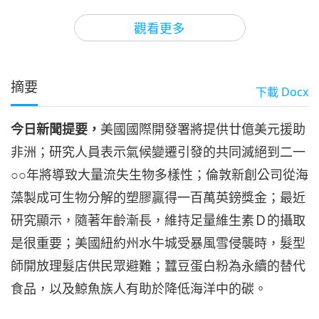
3
40:44
觀看更多
焦點新聞
2023-02-03
2534
次觀看
焦點新聞
摘要
下載
Docx
37:17
今日新聞提要，
美國國際開發署將提供廿億美元援助
焦點新聞
2023-02-04
2694
次觀看
非洲；研究人員表示氣候變遷引發的共同滅絕到二一
焦點新聞
○○年將導致大量流失生物多樣性；倫敦新創公司從海
藻製成可生物分解的塑膠贏得一百萬英鎊獎金；最近
5
39:06
研究顯示，隨著年齡漸長，維持足量維生素Ｄ的攝取
焦點新聞
2023-02-05
2498
次觀看
是很重要；美國紐約州水牛城受暴風雪侵襲時，髮型
師開放理髮店供民眾避難；蠶豆蛋白粉為永續的替代
焦點新聞
食品，以及鯨魚族人有助於降低海洋中的碳。
6
32:57