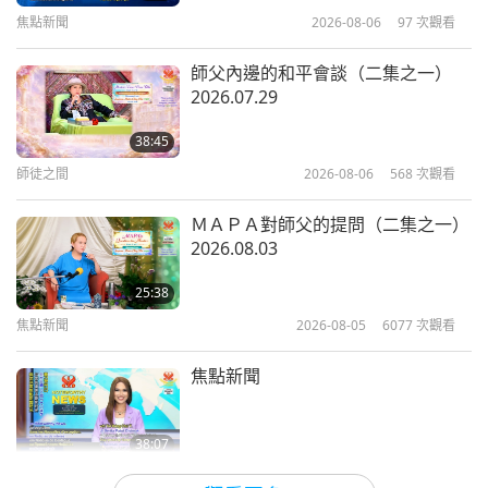
從我印心之日起，師父與我內在溝通時，都會對我眨
以保護自己免受致命後果，並避免未
16
焦點新聞
2026-08-06
97
次觀看
0:54
來再次發生類似情況
眨她那光芒萬丈的眼眸。我還沉浸在愛海中時，聽到
37:29
焦點新聞
2025-06-21
3350
次觀看
師父講：「地球危矣！眾弟子和天神天使，需和師父
師父內邊的和平會談（二集之一）
焦點新聞
2023-02-16
2632
次觀看
2026.07.29
進入太陽系，拯救地球家園。」
韓國醫療機構將舉辦世界宗教飲食指
焦點新聞
南研討會
38:45
眾天神天使及弟子們到達指定天界中，只看到清海師
17
師徒之間
2026-08-06
568
次觀看
1:25
父用她那滿頭銀髮一根根的銀絲在橫豎交錯，在地球
39:52
焦點新聞
2025-06-21
2785
次觀看
外圍編織一張巨大的天網，把整個地球吊在封閉中。
ＭＡＰＡ對師父的提問（二集之一）
焦點新聞
2023-02-17
2523
次觀看
2026.08.03
眾弟子天神天使竭盡全力用光在織補，可一次次的織
我們常常以為自己在照顧我們的動物
焦點新聞
夥伴們，但實際上是他們正在照顧我
補都被太陽系中的耀斑、磁暴瞬間破掉。漫無天際的
25:38
們
18
熊熊烈焰無法用人類的語言描述。
焦點新聞
2026-08-05
6077
次觀看
3:41
35:06
焦點新聞
2025-06-21
3496
次觀看
師父被烈焰灼燒著，渾身變成火球。無數次倒下，筋
焦點新聞
焦點新聞
2023-02-18
2496
次觀看
疲力盡翻滾著、昏厥，但師父依然奮不顧身，從未放
如果您長時間坐著，可以鍛鍊臀部肌
焦點新聞
肉，以減少疼痛並改善活動能力
棄手中的萬千銀絲。眾天神天使重複無數次不停地，
38:07
19
瞬間把破掉的師父髮絲網點狀連接、再連接、再織
焦點新聞
2026-08-05
42
次觀看
1:42