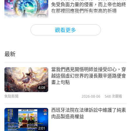
身散發著耀眼的金光，普照著大地。老者端坐在中國
焦點新聞
免受負面力量的侵害，而上帝也始終
在那裡回應我們所有崇高的祈禱
北京天安門城樓上方，他高入雲端，慈眉善目地向我
13
4:26
示意跟他走。我內心想：「這是何方聖人？」內在默
39:46
焦點新聞
2025-06-24
3829
次觀看
觀看更多
焦點新聞
2023-02-13
2529
次觀看
念五佛號和禮物，向他靠近。老者伸出溫暖的大手拉
那些已意識到食用動物族人肉可怕後
著我飛向宇宙蒼穹。我看到地球已在我身後遠矣……
焦點新聞
果及拯救地球時間緊迫的人，有責任
告知那些仍然無動於衷的人，因為我
飛到了一個極光世界，沒有景觀。只聽到內在誦念的
最新
14
3:45
們所有的行動都是相互關聯的
聖號和禮物。突然看到一片光海中，顯現眾多弟子在
36:33
焦點新聞
2025-06-23
3421
次觀看
當我們遇見開悟明師並接受印心，穿
焦點新聞
2023-02-14
2487
次觀看
禪定中。我看到了既熟悉又陌生的眾弟子，我發問：
越這個虛幻世界的漫長艱辛道路便會
分享伊朗在和平上的進展
「這是哪裡？師父是誰？」老者回答：這是老子師父
畫上句點
焦點新聞
4:08
的道場。我頓時不知所措，感慨萬分，原來是我最崇
15
焦點新聞
2026-08-06
548
次觀看
2:14
敬的聖賢老子。此時我再看到的是清海師父現在的模
34:59
焦點新聞
2025-06-22
3253
次觀看
樣。師父向我眨眨眼睛，我瞬間沉入愛的光芒中。我
西班牙法院在法律訴訟中維護了純素
焦點新聞
2023-02-15
2749
次觀看
肉品製造商權益
萬分驚喜，原來師父就是聖賢老子轉世！
就像很多別的現象一樣，都是對人類
焦點新聞
的警告訊號，提醒人類要慈悲為懷，
2:01