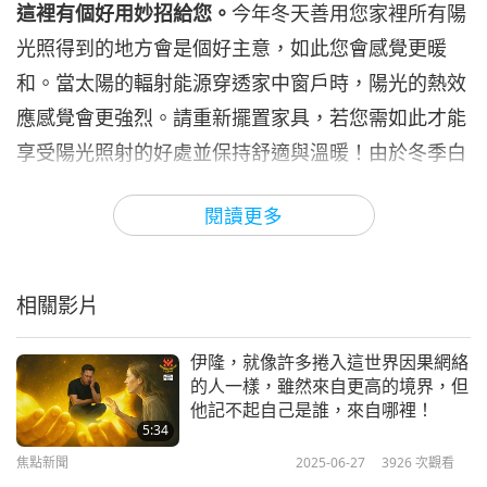
這裡有個好用妙招給您。
今年冬天善用您家裡所有陽
焦點新聞
2023-02-06
2769
次觀看
光照得到的地方會是個好主意，如此您會感覺更暖
焦點新聞
和。當太陽的輻射能源穿透家中窗戶時，陽光的熱效
應感覺會更強烈。請重新擺置家具，若您需如此才能
7
33:53
享受陽光照射的好處並保持舒適與溫暖！由於冬季白
焦點新聞
2023-02-07
2457
次觀看
晝縮短，最大幅度地吸收陽光在冬季期間很重要。
閱讀更多
焦點新聞
讓我們看看歡笑是否真的有舒壓效果，請看以下笑
8
話。標題：「需要第二意見」
40:53
相關影片
丈夫從醫生診所返家，而且看起來悶悶不樂…
焦點新聞
2023-02-08
2614
次觀看
伊隆，就像許多捲入這世界因果網絡
「我想我需找另一位醫生診斷我的手肘。」
焦點新聞
的人一樣，雖然來自更高的境界，但
他記不起自己是誰，來自哪裡！
「為什麼？我以為你找的醫生已是最棒的了。」
9
5:34
40:31
焦點新聞
2025-06-27
3926
次觀看
「是啊，很多人都推薦他，但是我認為他的診斷不正
焦點新聞
2023-02-09
2616
次觀看