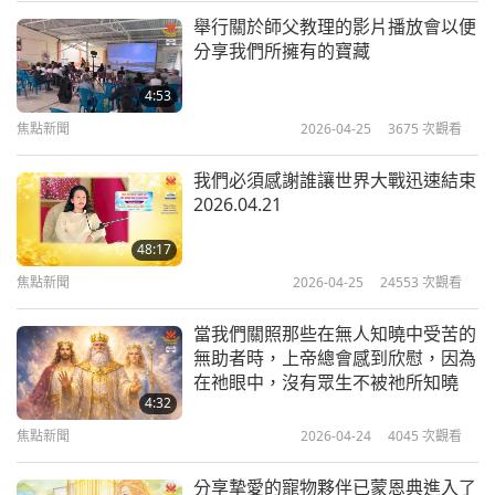
人震撼，（對於）很多人來說卻是首度聽到的新鮮
舉行關於師父教理的影片播放會以便
事。」
焦點新聞
分享我們所擁有的寶藏
「人們往往沒有意識到動物所面臨的問題；的確，特
10
4:53
34:31
別是由人類所造成的問題。總是被隱藏起來。在農業
焦點新聞
2026-04-25
3675
次觀看
焦點新聞
2023-01-10
2719
次觀看
上更是如此，但它也會發生在所謂的害蟲管理上。這
我們必須感謝誰讓世界大戰迅速結束
也發生在漁業上；人們看不到幕後所發生的事情。他
焦點新聞
2026.04.21
們所看到的，尤其在食品業是擺在他們面前的產品，
11
48:17
他們毫不知情。因此，像澳洲動物協會這樣的組織，
35:20
焦點新聞
2026-04-25
24553
次觀看
當然還有我們的同儕團體，很多人的工作都很出色，
焦點新聞
2023-01-11
2852
次觀看
包括無上師的工作同時也帶來這些知識。唯有人們明
當我們關照那些在無人知曉中受苦的
焦點新聞
無助者時，上帝總會感到欣慰，因為
白他們的活動、行為和食物選擇正在影響著動物，他
在祂眼中，沒有眾生不被祂所知曉
12
們才真的會想要改變。所以這就是我們的角色，不僅
4:32
35:41
僅是將訊息帶給人們，而是為他們提供見解，並為他
焦點新聞
2026-04-24
4045
次觀看
焦點新聞
2023-01-12
2735
次觀看
們提供前進和解決的方案。但是讓他們更慈悲生活的
分享摯愛的寵物夥伴已蒙恩典進入了