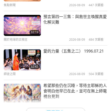
力。」
16
焦點新聞
2026-08-09
447
次觀看
5:14
34:36
「首先，多謝清海無上師。這真是莫大的榮幸，此頒
焦點新聞
2026-04-20
3408
次觀看
預言第四一三集：與救世主喚醒真愛
焦點新聞
2023-01-16
2755
次觀看
獎詞對我們來說是如此鼓舞人心。我們非常高興。真
化解災難
台灣（福爾摩沙）寒冬送暖活動
的是誠惶誠恐地接受這樣的獎項。」
焦點新聞
32:19
「謹代表澳洲動物協會全體、代表我們所有的支持
17
關於地球的古預言
2026-08-09
484
次觀看
9:01
34:28
者，當然也代表我們能幫助的每一位動物，感謝清海
焦點新聞
2026-04-20
3443
次觀看
愛的力量（五集之二） 1996.07.21
焦點新聞
2023-01-17
2608
次觀看
無上師，您不可思議的慷慨、您的愛心和您幫助我們
我有一個很棒的小妙招，教大家製作
實現願景，以及為大家創造更寬容世界的願望。」
焦點新聞
純素巧克力藍莓優格小點心
32:43
我們熱烈祝賀並感謝澳洲動物協會！我們讚揚您的熱
18
師徒之間
2026-08-09
504
次觀看
1:35
34:37
情和您的崇高願景：「開創仁慈、愛心和尊重，惠及
焦點新聞
2026-04-19
3323
次觀看
希望那些仍在沉睡，等待主耶穌的人
焦點新聞
2023-01-18
2660
次觀看
所有眾生的世界。」願上帝保佑您和所有致力於創造
會明白他早已在此，並可在無上師電
分享用於播放 「最有力量的每日祈
和平世界的人，在天堂的仁慈保護下，讓所有物種和
視台見到
焦點新聞
禱文」 絕佳裝置資訊：全世界的人
3:05
諧發展。
都應該這樣做並告知所有人要這樣做
19
焦點新聞
2026-08-08
900
次觀看
4:24