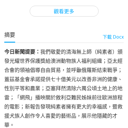
3
36:03
觀看更多
焦點新聞
2023-01-03
3552
次觀看
焦點新聞
摘要
下載
Docx
35:45
今日新聞提要：
我們敬愛的清海無上師（純素者）頒
焦點新聞
2023-01-04
2924
次觀看
發光耀世界保護獎給澳洲動物族人福利組織；亞太經
焦點新聞
合會的領袖倡導自由貿易，並呼籲俄羅斯結束戰爭；
蓋茲基金會承諾提供七十億美元以改善非洲的健康、
5
36:23
性別平等和農業；亞塞拜然清除六萬公頃土地上的地
焦點新聞
2023-01-05
2808
次觀看
雷；「網飛」播映關於敘利亞難民姊妹前往歐洲旅程
的電影；新報告發現純素者擁有更大的幸福感，暨救
焦點新聞
援犬族人創作令人喜愛的藝術品，展示他隱藏的才
6
華。
33:22