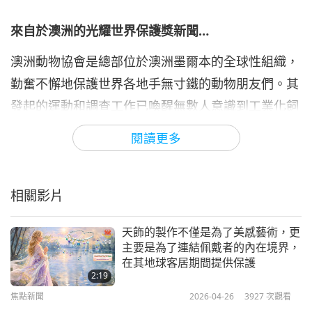
焦點新聞
2023-01-06
2772
次觀看
來自於澳洲的光耀世界保護獎新聞…
焦點新聞
澳洲動物協會是總部位於澳洲墨爾本的全球性組織，
7
勤奮不懈地保護世界各地手無寸鐵的動物朋友們。其
33:41
發起的運動和調查工作已喚醒無數人意識到工業化飼
焦點新聞
2023-01-07
2767
次觀看
養動物族人的痛苦、活體動物同胞出口貿易的難以避
閱讀更多
焦點新聞
免的殘酷，與賽狗行業—格力狗族人所受到的虐待促
成了產業和政府的改革。澳洲動物協會也已推出ｖｅ
8
35:38
相關影片
ｇｋｉｔ·ｃｏｍ網站，提供引導和鼓勵大眾改採慈
焦點新聞
2023-01-08
2675
次觀看
悲的純植物生活方式。
天飾的製作不僅是為了美感藝術，更
焦點新聞
「我們告訴人們的第一件事真的是最強而有力的事，
主要是為了連結佩戴者的內在境界，
在其地球客居期間提供保護
那就是生而為人幫助動物所能做的事情就是將他們從
9
2:19
32:55
餐盤上拿走，還有別吃掉他們。那樣的訊息是如此令
焦點新聞
2026-04-26
3927
次觀看
焦點新聞
2023-01-09
2685
次觀看