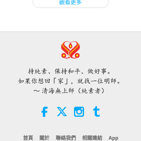
觀看更多
32:59
頒贈光耀世界保護獎給澳洲動物協會的完整內容將擇
焦點新聞
2026-04-19
7847
次觀看
世界各地純素趨勢新聞，二○二六年
焦點新聞
2023-01-19
2821
次觀看
日播出，敬請鎖定我們的光耀世界獎節目。
四至六月（二集之一）
分享Ｍａｘ之旅：韓國團隊為協助祝
焦點新聞
福和保護日本鄰居所付出的努力
3:40
亞太經濟合作組織（ＡＰＥＣ）的領袖們呼籲俄羅斯
20
短片
2026-08-08
363
次觀看
4:48
結束戰爭。
35:39
焦點新聞
2026-04-18
3712
次觀看
世界各地純素趨勢新聞，二○二六年
ＡＰＥＣ是由廿一個國家所組成的政府間論壇，最近
焦點新聞
2023-01-20
2713
次觀看
四至六月（二集之二）
在婚禮（或其他任何場合）舉辦純素
在泰國召開會議討論全球經濟議題。他們針對俄羅斯
焦點新聞
持純素、保持和平、做好事。
宴會，對所有參與者都是有益的且功
4:58
長期衝突的影響發表聲明指出：「大多數成員強烈譴
德無量；屠殺動物而食用其肉的宴
如果你想回「家」，就找一位明師。
21
短片
2026-08-08
309
次觀看
5:13
責在烏克蘭（祐蘭任）的戰爭，並強調戰爭為人類帶
會，會為所有參與者帶來巨大的罪業
～ 清海無上師（純素者）
34:11
和苦難！！！
焦點新聞
2026-04-17
3668
次觀看
來巨大苦難，並惡化全球經濟中現有的脆弱—限制成
愛的力量（五集之一） 1996.07.21
焦點新聞
2023-01-21
2578
次觀看
長、加劇通膨、擾亂供應鏈、提高能源和糧食的不安
感謝師父的加持力與班比巴巴虔誠的
焦點新聞
唱誦結合，讓我感到內邊粗糙的能量
全，並加劇金融穩定的風險。」最後總結是，要求俄
38:08
被淨化
羅斯無條件地從烏克蘭（祐蘭任）撤出其所有的軍
22
師徒之間
2026-08-08
926
次觀看
4:42
37:47
隊。代表世界上近四成的人口及全球約五成貿易量的
首頁
關於
聯絡我們
相關連結
App
焦點新聞
2026-04-16
3537
次觀看