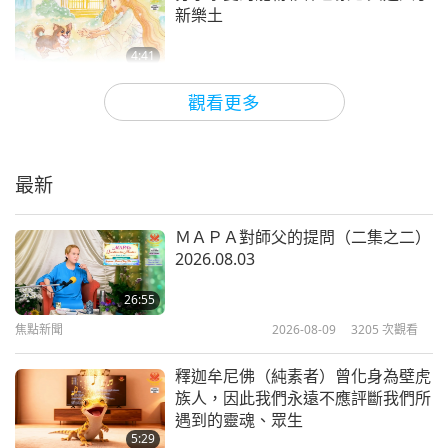
焦點新聞
方式，他們可以做到的方式，我稱之為日常生活中的
新樂土
道德或善良選擇。」
13
4:41
35:16
焦點新聞
2026-04-23
3704
次觀看
在了解該組織的關懷工作後，清海無上師（純素者）
觀看更多
焦點新聞
2023-01-13
2599
次觀看
頒發光耀世界保護獎給予澳洲動物協會，「附加兩萬
我們的意念、真誠和內心的品質才能
焦點新聞
美元用以額外支持他們的高尚事業。願諸天永遠庇護
讓我們更充分地體驗到內在奇妙世界
的關鍵
最新
您和所有參與者，因為貴組織保護無辜和弱勢的動
14
4:06
34:46
物。」格林˙歐吉（純素者）和布蘭達˙柯蘭（純素
焦點新聞
2026-04-22
3534
次觀看
ＭＡＰＡ對師父的提問（二集之二）
焦點新聞
2023-01-14
2762
次觀看
者）來自澳洲動物協會感激地接受了獲獎信函、水晶
2026.08.03
分享從內心和靈魂最深處，體悟到師
獎座、師父的謙誠財務捐助，以及她的出版品和ＤＶ
焦點新聞
父永遠不會離開我們
26:55
Ｄ。
15
焦點新聞
2026-08-09
3205
次觀看
2:04
35:24
「您的關懷愛心提升了社區，提振我們的星球進入以
焦點新聞
2026-04-21
3344
次觀看
釋迦牟尼佛（純素者）曾化身為壁虎
焦點新聞
2023-01-15
2619
次觀看
同理心善待所有芳鄰的黃金時代。我們很榮幸頒發此
族人，因此我們永遠不應評斷我們所
分享在印度旁遮普省成功舉辦了純素
獎項，以表彰您在動物福利領域的楷模風範和領導能
遇到的靈魂、眾生
焦點新聞
意識推廣活動
5:29