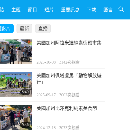
結
主題
節目
短片
重要訊息
下載
語言
關影片
最新
直播
美國加州阿拉米達純素街頭市集
8:53
2025-10-08
3142
次觀看
美國加州佩塔盧馬「動物解放遊
行」
5:49
2025-09-17
3002
次觀看
美國加州比澤克利純素美食節
9:46
2024-12-18
3073
次觀看