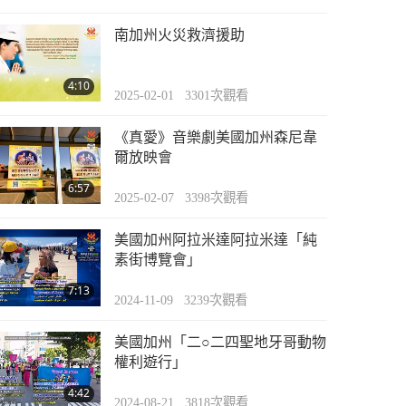
南加州火災救濟援助
4:10
2025-02-01
3301
次觀看
《真愛》音樂劇美國加州森尼韋
爾放映會
6:57
2025-02-07
3398
次觀看
美國加州阿拉米達阿拉米達「純
素街博覽會」
7:13
2024-11-09
3239
次觀看
美國加州「二○二四聖地牙哥動物
權利遊行」
4:42
2024-08-21
3818
次觀看