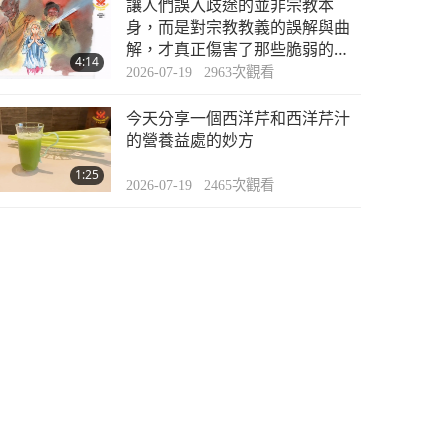
讓人們誤入歧途的並非宗教本
身，而是對宗教教義的誤解與曲
解，才真正傷害了那些脆弱的信
4:14
徒！
2026-07-19
2963
次觀看
今天分享一個西洋芹和西洋芹汁
的營養益處的妙方
1:25
2026-07-19
2465
次觀看