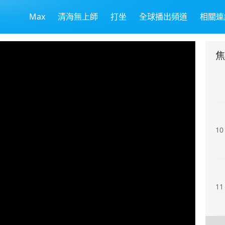
Max
清海無上師
打坐
全球播出頻道
相關連
8
9
10
11