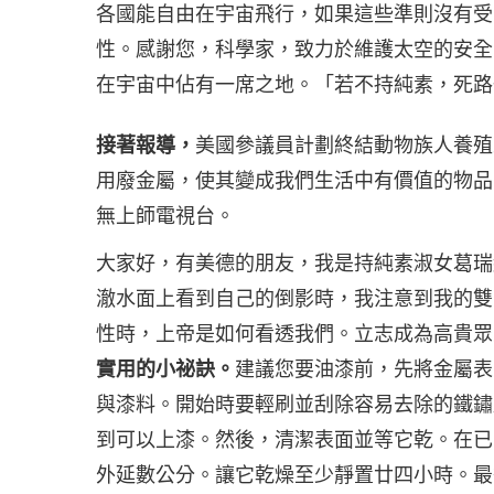
各國能自由在宇宙飛行，如果這些準則沒有受
性。感謝您，科學家，致力於維護太空的安全
在宇宙中佔有一席之地。「若不持純素，死路
接著報導，
美國參議員計劃終結動物族人養殖
用廢金屬，使其變成我們生活中有價值的物品
無上師電視台。
大家好，有美德的朋友，我是持純素淑女葛瑞
澈水面上看到自己的倒影時，我注意到我的雙
性時，上帝是如何看透我們。立志成為高貴眾
實用的小祕訣。
建議您要油漆前，先將金屬表
與漆料。開始時要輕刷並刮除容易去除的鐵鏽
到可以上漆。然後，清潔表面並等它乾。在已
外延數公分。讓它乾燥至少靜置廿四小時。最