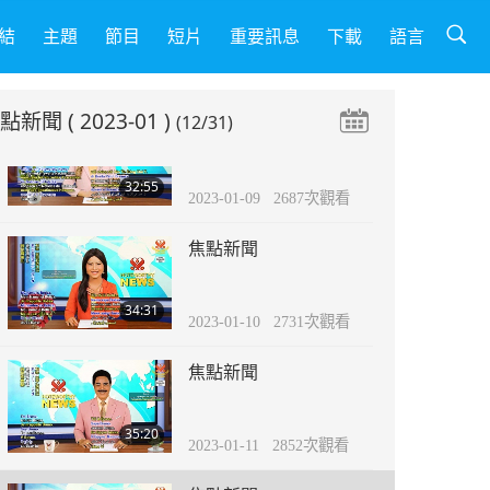
焦點新聞
結
主題
節目
短片
重要訊息
下載
語言
35:38
2023-01-08
2679
次觀看
焦點新聞
( 2023-01 )
(12/31)
焦點新聞
32:55
2023-01-09
2687
次觀看
焦點新聞
34:31
2023-01-10
2731
次觀看
焦點新聞
35:20
2023-01-11
2852
次觀看