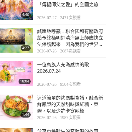
焦點新聞
「傳揚師父之愛」的全國之旅
4:40
2026-07-27
2471
次觀看
35:39
2023-01-20
2720
次觀看
誠懇地呼籲：聯合國和有關政府
焦點新聞
給予終極明師清海無上師盡快立
法保護起來！因為我們的世界能
4:27
擁有功德無量的大恩人，為明師
2026-07-26
2687
次觀看
34:11
立法保護是太值得的事情了！
2023-01-21
2585
次觀看
一位鳥族人充滿感情的歌
焦點新聞
2026.07.24
18:04
2026-07-26
9504
次觀看
37:47
2023-01-22
2513
次觀看
這道簡單的烤鳳梨食譜，融合新
焦點新聞
鮮鳳梨的天然甜味與紅糖、萊
姆，以及少許卡宴辣椒
1:44
2026-07-26
1987
次觀看
42:29
2023-01-23
2507
次觀看
分享重獲新生的奇蹟般的故事