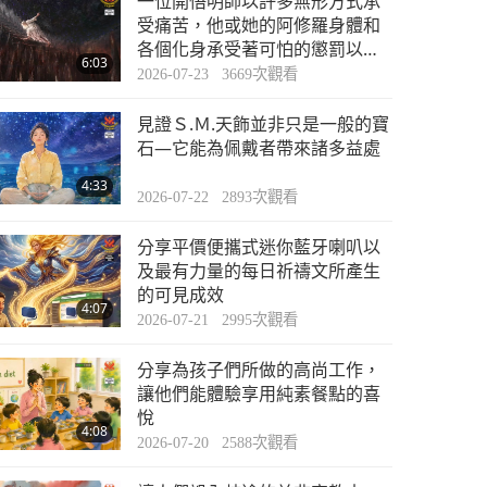
一位開悟明師以許多無形方式承
焦點新聞
受痛苦，他或她的阿修羅身體和
各個化身承受著可怕的懲罰以償
6:03
還世界的業力
2026-07-23
3669
次觀看
33:57
2023-01-28
2625
次觀看
見證Ｓ.Ｍ.天飾並非只是一般的寶
焦點新聞
石—它能為佩戴者帶來諸多益處
4:33
2026-07-22
2893
次觀看
34:47
2023-01-29
2514
次觀看
分享平價便攜式迷你藍牙喇叭以
焦點新聞
及最有力量的每日祈禱文所產生
的可見成效
4:07
2026-07-21
2995
次觀看
35:21
2023-01-30
2735
次觀看
分享為孩子們所做的高尚工作，
焦點新聞
讓他們能體驗享用純素餐點的喜
悅
4:08
2026-07-20
2588
次觀看
36:08
2023-01-31
2626
次觀看