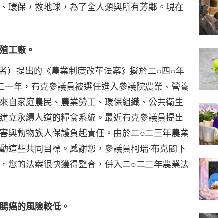
、環保，救地球，為了全人類與所有芳鄰。現在
24
殖工廠。
素者）提出的《農業制度改革法案》擬於二○四○年
25
二一年，布克參議員被選任進入參議院農業、營養
來自家庭農民、農業勞工、環保組織、公共衛生
建立永續人道的糧食系統。最近布克參議員提出
害與動物族人保護負起責任。由於二○二三年農業
26
動這些共同目標。感謝您，參議員柯瑞·布克閣下
，您的法案很快獲得整合，併入二○二三年農業法
27
腸癌的風險較低。