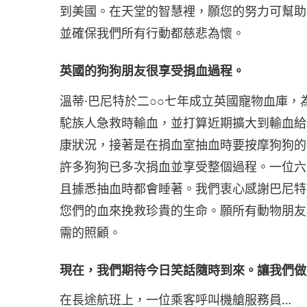
到美國。在天堂的智慧裡，願您的努力可幫助
並確保我們所有行動都慈悲為懷。
英國的狗狗朋友很享受捐血過程。
溫蒂·巴尼特於二○○七年成立英國寵物血庫
駝族人急救時輸血，並打算近期擴大到輸血給
康狀況，接著是在捐血室抽血時要按摩狗狗的
許多狗狗已多次捐血並享受整個過程。一位六
且據悉抽血時都會睡著。我們衷心感謝巴尼特
您們的血來挽救珍貴的生命。願所有動物朋友
需的照顧。
現在，我們期待今日笑話隨時到來。讓我們做
在長途航班上，一位乘客呼叫機艙服務員…