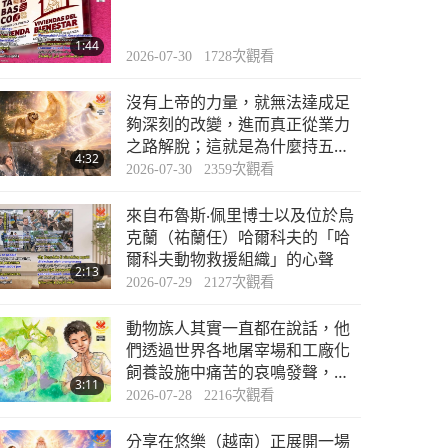
焦點新聞
1:44
2026-07-30
1728
次觀看
34:36
2023-01-16
2756
次觀看
沒有上帝的力量，就無法達成足
焦點新聞
夠深刻的改變，進而真正從業力
之路解脫；這就是為什麼持五戒
4:32
和靈性修行是絕對必要的，尤其
2026-07-30
2359
次觀看
34:28
是在我們這個有如此多否定業力
2023-01-17
2612
次觀看
的星球上
來自布魯斯‧佩里博士以及位於烏
焦點新聞
克蘭（祐蘭任）哈爾科夫的「哈
爾科夫動物救援組織」的心聲
2:13
2026-07-29
2127
次觀看
34:37
2023-01-18
2666
次觀看
動物族人其實一直都在說話，他
焦點新聞
們透過世界各地屠宰場和工廠化
飼養設施中痛苦的哀鳴發聲，只
3:11
是人類通常看不見這些畫面或選
2026-07-28
2216
次觀看
32:59
擇視而不見
2023-01-19
2828
次觀看
分享在悠樂（越南）正展開一場