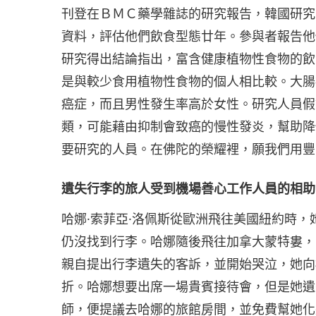
刊登在ＢＭＣ藥學雜誌的研究報告，韓國研究
資料，評估他們飲食型態廿年。參與者報告他
研究得出結論指出，富含健康植物性食物的飲
是與較少食用植物性食物的個人相比較。大腸
癌症，而且男性發生率高於女性。研究人員假
類，可能藉由抑制會致癌的慢性發炎，幫助降
要研究的人員。在佛陀的榮耀裡，願我們用豐
遺失行李的旅人受到機場善心工作人員的相助
哈娜·索菲亞·洛佩斯從歐洲飛往美國紐約時
仍沒找到行李。哈娜隨後飛往加拿大蒙特婁，
親自提出行李遺失的客訴，並開始哭泣，她向
折。哈娜想要出席一場貴賓接待會，但是她遺
師，便提議去哈娜的旅館房間，並免費幫她化