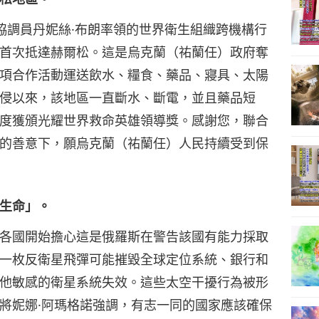
協調員丹妮絲·布朗率領的世界衛生組織跨機構行
16
首次抵達赫爾松。這是烏克蘭（祐蘭任）政府奪
項合作活動運送飲水、糧食、藥品、寢具、太陽
侵以來，該地區一直斷水、斷電，並且藥品短
17
度獲頒光耀世界救命英雄領導獎。感謝您，聯合
的善意下，願烏克蘭（祐蘭任）人民持續受到保
18
生命」。
各國開始擔心這是俄羅斯在警告該國有能力採取
一枚反衛星飛彈可能摧毀全球定位系統、銀行和
19
他敏感的衛星系統失效。這些太空干擾行為被形
將妮娜·阿瑪格諾強調，有志一同的國家應該確保