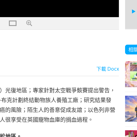
13
相
下載
Docx
14
）光復地區；專家針對太空戰爭競賽提出警告，
·布克計劃終結動物族人養殖工廠；研究結果發
癌的風險；陌生人的善意促成友誼；以色列非營
15
人很享受在英國寵物血庫的捐血過程。
松地區。