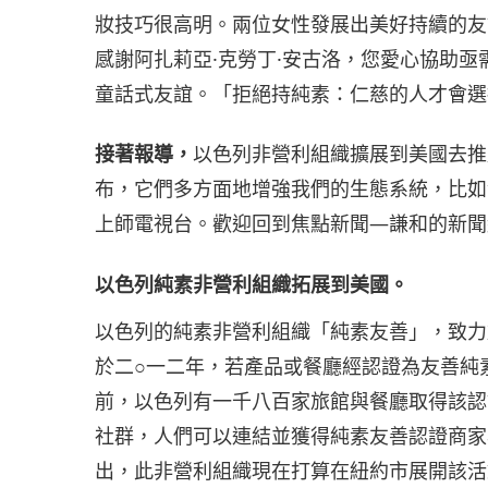
妝技巧很高明。兩位女性發展出美好持續的友
感謝阿扎莉亞·克勞丁·安古洛，您愛心協助
童話式友誼。「拒絕持純素：仁慈的人才會選
接著報導，
以色列非營利組織擴展到美國去推
布，它們多方面地增強我們的生態系統，比如
上師電視台。歡迎回到焦點新聞—謙和的新聞
以色列純素非營利組織拓展到美國。
以色列的純素非營利組織「純素友善」，致力
於二○一二年，若產品或餐廳經認證為友善純
前，以色列有一千八百家旅館與餐廳取得該認
社群，人們可以連結並獲得純素友善認證商家
出，此非營利組織現在打算在紐約市展開該活