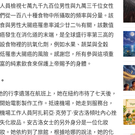
人員檢視七萬九千九百位男性與九萬三千位女性
們從一百八十種食物中所攝取的頻率與分量。該
28
食與男性大腸癌罹患率減少廿二％有關，該數值
癌發生在消化道的末端，是全球盛行率第三高的
設食物裡的抗氧化劑，例如水果、蔬菜與全穀
29
低罹患大腸癌的風險。感謝您，所有參與這項重
富的純素飲食來保護上帝賜予的身體。
。
30
，她的行李遺落在航班上，她在紐約市待了七天後，
開始電影製作工作。抵達機場，她走到服務台，
機場工作人員阿扎莉亞·克勞丁·安古洛傾吐內心挫
31
失化妝品。安古洛女士的另外身分是一位化妝
妝。她依約到了旅館，根據哈娜的說法，她的化