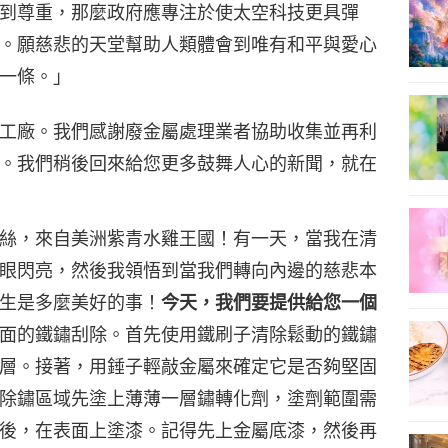
到尊重，那麼政府應專注於使太空科技更具彈
。願慈悲的天堂幫助人類體會到唯有和平與愛心
20
一條。」
工廠。我們感謝廢金屬處理業者協助收集並再利
21
。我們稍後回來給您更多鼓舞人心的新聞，就在
絲，來自美洲紫青水雞王國！有一天，當我在清
眼閃亮，然後我領悟到當我們轉向內邊的慈悲本
22
生是多麼美好的事！
今天，我們要提供給您一個
面的鐵鏽刮除。首先使用鐵刷子清除鬆動的鐵鏽
層。接著，用錘子輕敲金屬來確定它是否夠堅固
23
除鏽區域先塗上薄薄一層鏽轉化劑，塗劑範圍需
後，在表面上塗漆。記得先上金屬底漆，然後再