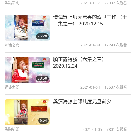
焦點新聞
2021-01-17
22902
次觀看
貴國也是很大業力。（是，師父。）我很遺憾，我已
盡我最大的努力了。（謝謝您，師父。）你們知道我
清海無上師大無畏的濟世工作 （十
盡力了。（是的，師父。）因此這給我帶來了麻煩。
二集之一） 2020.12.15
我不是抱怨，只是告訴你們，我確實盡我最大努力
26:28
了。（是，師父。）（謝謝師父。）內在、外在的麻
師徒之間
2021-01-08
12293
次觀看
煩，還有許多其他事情。但是別介意，這是無法避免
願正義得勝（六集之三）
的。如果你幫助某個人或某個國家，或一些人，那必
2020.12.24
定會從他們那裡獲得一些業障。所以，這是無法避免
33:58
的。至少他（川普總統）已經任職一屆。（是的，師
師徒之間
2021-01-04
13537
次觀看
父。）而且他可以做一些他的工作，到目前為止。
（是。）許多他的工作。
與清海無上師共度元旦前夕
他本可以做得更多。在第二任期中，他本來會推行更
6:54
多好的議題，真正重整國家體制，並確實為美國人民
焦點新聞
2021-01-05
7801
次觀看
帶來更多的和平與繁榮。然而，不幸的是，另外一方