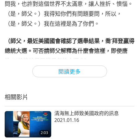
問我，也許對這個世界不太滿意，讓人挫折、懊惱。
29:13
（是，師父。）我得知你們有問題要問，所以，
師徒之間
2021-01-25
8179
次觀看
（是，師父。）我在這裡是為了你們。
重拾愛與慈悲的力量（八集之
七） 2021.01.08
（師父，最近美國國會確認了選舉結果，喬
˙
拜登贏得
7
26:39
總統大選。可否請師父解釋為什麼會這樣，即使唐
師徒之間
2021-01-26
8208
次觀看
納
‧
川普總統是天堂委任的人選？）
閱讀更多
重拾愛與慈悲的力量（八集之
你們問了我一個關於選舉結果的問題。（是。）那是
八） 2021.01.08
業力所致。（是，師父。）美國人，你們知道的，太
8
32:07
多業障…美國人，美利堅合眾國，雖然是個偉大的國
相關影片
師徒之間
2021-01-27
9630
次觀看
家，是世界上的領導國，但是業障太多。（是，師
清海無上師致美國政府的訊息
父。）美國人吃太多肉，吃太多牛肉，諸如此類。而
2021.01.16
且業力很難迅速消除。（是的，師父。）美國人也被
派往國外，到世界各地，參與許多國家的戰爭，這對
2:03