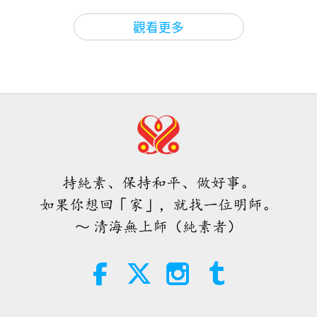
焦點新聞
2026-08-06
1172
次觀看
選。
我也知道這一點。大約有八千五百萬選票投給
3:43
觀看更多
焦點新聞
2020-11-04
33875
次觀看
他，（噢。）（哇。）很明顯。我認為所有人都知
焦點新聞
道。因為他的聲望一直上升，所有人都喜歡他所做的
清海無上師為無上師電視台三週年慶
工作。（是，師父。）相反地另一方面，抱歉，若我
捎來的訊息
35:06
冒犯拜登先生，但是他以前曾兩次競選總統。（是，
焦點新聞
2026-08-06
310
次觀看
7:51
師父。）從未有什麼成就。第三次，他的選票怎麼會
焦點新聞
2020-10-03
181737
次觀看
伊斯蘭的水資源道德觀：摘自《聖
突然達到八千萬張。（是，師父。）這麼多年來，任
訓》（二集之二）
打坐是防護罩 2020.09.02
職時間長達四十多年，四十七、八年，並未做太多的
持純素、保持和平、做好事。
21:43
工作。他一生的政治生涯長達八十多年，至少七十八
如果你想回「家」，就找一位明師。
智慧之語
2026-08-06
395
次觀看
29:33
年，我並未聽說他做了很多。（是，師父。）像其他
～ 清海無上師（純素者）
師徒之間
2020-10-18
30467
次觀看
唐敏．佛萊（純素者）：為更仁慈的
人一樣，參議院裡的一般水準，突然跑出來第三次競
世界播下種子（二集之一）
選總統，前兩次什麼也沒有。沒有什麼成就，第三次
和平為侍奉大眾之本（十集之一）
2020.09.16
參選就獲得八千萬張選票。沒人會相信，你們了解我
19:47
素食菁英
2026-08-06
303
次觀看
在說什麼嗎？（是，師父。）所以當然全世界都了
28:05