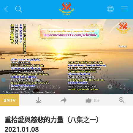
載
入
目
0:02
/
總
29:36
暫
靜
解
全
完
停
音
析
螢
畢
:
度
幕
1.11%
前
共
182
時
時
重拾愛與慈悲的力量（八集之一）
間
間
2021.01.08