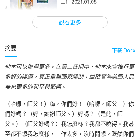
三） 2021.01.08
3
30:45
觀看更多
師徒之間
2021-01-22
8252
次觀看
重拾愛與慈悲的力量（八集之
四） 2021.01.08
摘要
下載
Docx
4
28:39
他本可以做得更多。在第二任期中，他本來會推行更
師徒之間
2021-01-23
8898
次觀看
多好的議題，真正重整國家體制，並確實為美國人民
重拾愛與慈悲的力量（八集之
帶來更多的和平與繁榮。
五） 2021.01.08
5
27:33
（哈囉，師父！）嗨，你們好！（哈囉，師父！）你
師徒之間
2021-01-24
8505
次觀看
們好嗎？（好，謝謝師父。）好嗎？（是的，師
父。）（師父好嗎？）我怎麼樣？我都不曉得。我甚
重拾愛與慈悲的力量（八集之
六） 2021.01.08
至都不想我怎麼樣，工作太多，沒時間想。既然你們
6