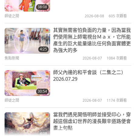
職員。對此，我一直深感挫折。（是，師父。）天堂
界（五集之一）2020.11.29
38:08
已經做了很多，但人們的業障仍然深重。美國目前大
師徒之間
2026-08-08
605
次觀看
29:36
約有三億人，（是，師父。）對嗎？（是，師父。）
師徒之間
2020-12-13
14225
次觀看
其實無需害怕負面的力量，因為當我
所以很多人；很多業障。
們使用無上師電視台Ｍａｘ，它所能
我們都有責任保護自己與他人（六集
產生的巨大能量遠比任何負面實體更
還有一些靈魂因為吃肉和戰爭的緣故，與美國人關係
之一） 2020.10.26
4:25
為強大的多
不好，它們不肯放手。
（是，師父。）它們的憤怒，
焦點新聞
2026-08-07
1084
次觀看
30:10
它們的仇恨壓制了它們靈魂中天使的一面，所以它們
師徒之間
2020-12-04
17773
次觀看
師父內邊的和平會談（二集之二）
不想放手，它們想要報復。（是，師父。）它們真的
2026.07.29
想毀滅美國。我會盡全力守護美國的。（謝謝師
內在一切彰顯於外（四集之一）
2020.11.12
30:54
父。）不管川普先生在職與否，我仍將繼續盡力並為
師徒之間
2026-08-07
1174
次觀看
你們的國家祈禱。（非常感謝師父。）（謝謝師
29:50
師徒之間
2020-11-16
15550
次觀看
父。）我沒有任何政治影響力，你們都知道，我仰賴
當我們遇見開悟明師並接受印心，穿
越這個虛幻世界的漫長艱辛道路便會
天堂施以援手。
新冠肺炎病毒的祕密 2020.11.02
畫上句點
4:08
天堂甚至說那是欺詐。天堂甚至告訴我，川普順利勝