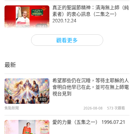
真正的聖誕節精神：清海無上師（純
與上帝對立的一方，（是。）他們早就有備而來。
素者）的衷心訊息（二集之一）
（是，師父。）現在沒人能抓住他們。我之前告訴過
2020.12.24
你們，很難證實任何事情，不是嗎？（是，師父。）
19:41
智慧之語
2021-01-04
9546
次觀看
我的意思是，我在另一場會議中說過。即使是欺詐，
觀看更多
或是非法操縱或作弊，永遠無法查明真相。（是，師
清海無上師在「攜手照亮我們的道
父。）（是。）他們組織良好，而且有備而來。
路」節目中的談話 2020.12.22
最新
我告訴過你們，這不是任何人的錯，是惡魔。（是，
13:31
焦點新聞
2020-12-26
31029
次觀看
師父。）在許多人們身邊排徊，然後迫使他們做錯誤
希望那些仍在沉睡，等待主耶穌的人
會明白他早已在此，並可在無上師電
的事。
懂嗎？（是的，師父。）所有人都知道。即使
清海無上師在疫情期間的愛心訊息
視台見到
無法證實，但我想每個人都知道。（是，師父。）不
2020.12.12
3:05
管怎樣我是知道的。（是，師父，謝謝您。）但是又
焦點新聞
2026-08-08
573
次觀看
8:46
能怎麼辦，如此深重的業障，惡魔又集中精力於此。
焦點新聞
2020-12-16
17520
次觀看
愛的力量（五集之一） 1996.07.21
集中精力於選舉，還有那些聽從惡魔的人，包括高層
清海無上師的密集閉關靜坐守護著世