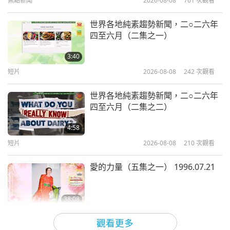
焦點新聞
2026-08-08
761
次觀看
慈悲心，他們愛全都是真的。他們只是身處虛幻世
36:02
界。所以，我們必須喚醒他們走入內在的真實世界。
師徒之間
2020-05-09
28997
次觀看
世界各地純素趨勢新聞，二○二六年
真實世界在我們內邊，並非沒有。而且很簡單找到。
四至六月（二集之一）
凡悔改者得上天堂（三集之二）
只是人類已經盲目，已被蒙蔽了百千萬劫。噢，天
2020.04.29
3:40
啊。今天是個吉祥日，我不想繼續哀嘆了。好了。祝
短片
2026-08-08
242
次觀看
42:16
你們事事順心如意。好愛你們。對你們充滿敬意。好
師徒之間
2020-05-10
28342
次觀看
世界各地純素趨勢新聞，二○二六年
欽佩你們。天堂保佑你們。天堂愛你們。上帝愛你
四至六月（二集之二）
凡悔改者得上天堂（三集之三）
們。上帝照顧你們。我也盡量照顧你們，裡外都照
2020.04.29
4:58
顧。愛你們大家，上帝保佑、上帝疼愛、上帝保護、
短片
2026-08-08
210
次觀看
52:02
上帝幫助。感謝你們為這個世界和這個星球隔壁的無
師徒之間
2020-05-11
25942
次觀看
形世界所做的一切。謝謝大家。
愛的力量（五集之一） 1996.07.21
清海無上師慈愛關切非洲和中國
欣逢無上師電視台三週年慶，最摯愛的師父捎來的慈
2020.04.17
38:08
愛訊息，與對眾生的真誠慈悲令我們感動不已。謹代
師徒之間
2026-08-08
813
次觀看
42:02
觀看更多
表無上師電視台全球團隊成員，深深感激摯愛的師父