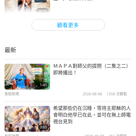
的業障。人類一直不斷地殺生，無盡地殺生。天啊。
28:59
不曉得他們怎麼忍心。
師徒之間
2020-07-20
22849
次觀看
觀看更多
每當我從你們所寄的，讓我校看的一些節目中，看到
Ｔｉｍ Ｑｏ Ｔｕ的愛會獲勝（九集
動物受苦的那些鏡頭，不曉得人類怎麼能下手。不曉
之一） 2020.06.10
得人類怎麼受得了。我懷疑他們的良心像一把變鈍的
最新
28:30
刀，再也不鋒利了。你們說「鈍」，對嗎？我有時會
師徒之間
2020-06-29
24325
次觀看
忘記英文、中文、悠樂（越南）文。我遺忘許多事
ＭＡＰＡ對師父的提問（二集之二）
即將播出！
物。因為我心心念念的是這個星球上周遭眾生的苦
務必嚴肅以對並保護自己
2020.05.25
難。我的心思也太往內，專注於內邊的工作—打坐、
1:41
焦點新聞
2026-08-08
1358
次觀看
與上帝連結、了悟真理，了悟這個世界確實只是一部
37:31
電影、一場夢。
師徒之間
2020-06-01
33876
次觀看
希望那些仍在沉睡，等待主耶穌的人
會明白他早已在此，並可在無上師電
我仍然愛其中的眾生。他們活在這個虛幻世界，他們
凡悔改者得上天堂（三集之一）
視台見到
2020.04.29
的靈魂卻是真的。他們的高貴、神聖，他們的加持、
3:05