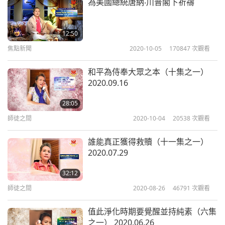
感到非常幸運，能與這樣的團隊共事，攜手提昇這個
為美國總統唐納‧川普閣下祈禱
世界，提昇人類的意識。我們的世界確實陷於險境，
不是危險將至，是已經陷在危險中，我只希望這個星
12:50
球能持續存在。
焦點新聞
2020-10-05
170847
次觀看
我在法國講過，我的打坐和祈禱延長了這個星球的壽
和平為侍奉大眾之本（十集之一）
2020.09.16
命。但是，若人們不幫我們，星球可能不會永存。我
是指，如果人類不傾聽自己的良心，不傾聽與生俱來
28:05
的道德、義務、美德，和慈悲善良的直覺。也許我們
師徒之間
2020-10-04
20538
次觀看
只好早日回「家」。但是仍有希望。所以，我們繼續
誰能真正獲得救贖（十一集之一）
做我們的工作，並且打坐、祈禱純素世界，世界和
2020.07.29
平。而這一切都與極為提昇人心的無上師電視台節
32:12
目，同步進行著。然而，世界的業障太深重。佛陀說
師徒之間
2020-08-26
46791
次觀看
過，若能測量一個人的業障，僅一個人的業障而已，
值此淨化時期要覺醒並持純素（六集
就會充滿整個虛空。一個人的業障而已。想想全世界
之一） 2020.06.26