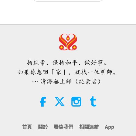
師徒之間
2020-04-24
21221
次觀看
其實無需害怕負面的力量，因為當我
無邊的愛與犧牲，指導與啟發。願強大的諸天時時保
們使用無上師電視台Ｍａｘ，它所能
動物對清海無上師無條件的愛（二集
護師父，我們將持續祈禱並努力實現純素世界，世界
產生的巨大能量遠比任何負面實體更
之一） 2020.03.30
4:25
為強大的多
和平。
焦點新聞
2026-08-07
1185
次觀看
1:20:49
師徒之間
2020-04-12
17613
次觀看
焦點新聞
動物對清海無上師無條件的愛（二集
持純素、保持和平、做好事。
之二） 2020.03.30
34:52
如果你想回「家」，就找一位明師。
焦點新聞
2026-08-07
145
次觀看
56:24
～ 清海無上師（純素者）
師徒之間
2020-04-13
13857
次觀看
《皮斯蒂斯•索菲亞》摘選—第七十
一至七十二章（二集之一）
19:35
智慧之語
2026-08-07
173
次觀看
首頁
關於
聯絡我們
相關連結
App
《吃往滅絕之路》（六集之一）