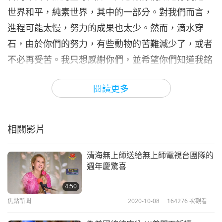
世界和平，純素世界，其中的一部分。對我們而言，
進程可能太慢，努力的成果也太少。然而，滴水穿
石，由於你們的努力，有些動物的苦難減少了，或者
不必再受苦。我只想感謝你們，並希望你們知道我銘
感五內。
閱讀更多
我們的世界無量劫以來，都陷於無明的泥淖中。想在
短時間內撥雲見日，並沒那麼簡單。儘管如此，我們
相關影片
正在盡力而為。我知道你們正竭盡所能，因為我也正
全力以赴。有其師必有其徒，我喜歡這麼認為。總
清海無上師送給無上師電視台團隊的
之，我也希望你們知道，諸天都在關注，祂們也很敬
週年慶驚喜
佩你們全然的奉獻、真誠和努力不懈。你們做的節目
4:50
美不勝收，賞心悅目、極富詩意，十分優雅，令人印
焦點新聞
2020-10-08
164276
次觀看
象深刻無比。我萬分以你們為榮，真的非常榮幸，也