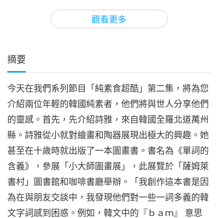
13:27
觀看更多
兒童天地
2021-01-02
6427
次觀看
純素食超酷（第四集）
摘要
4
14:40
今天在我們系列節目「純素食超酷」第二集，將為您
兒童天地
2021-01-30
5655
次觀看
介紹兩位年輕的韓國純素者，他們將與世人分享他們
純素食超酷—第五集
的靈感。首先，先介紹詩雅，來自韓國全羅北道萬州
5
縣。詩雅從小就對繪畫和陶器展現出極大的興趣。她
17:00
甚至在十歲時就出版了一本圖畫書。書名為《單詞的
兒童天地
2021-04-17
6155
次觀看
含義》，參展「小大師圖畫展」，此展覽於「薩姆萊
純素食超酷—會晤韓國青少年遊
書村」圖書館和咖啡書廳舉辦。「我創作這本書是因
戲規則改變者
為在與朋友交談中，我發現他們對一些一詞多義的韓
6
15:05
文字詞感到困惑。例如，韓文中的『ｂａｍ』 意思