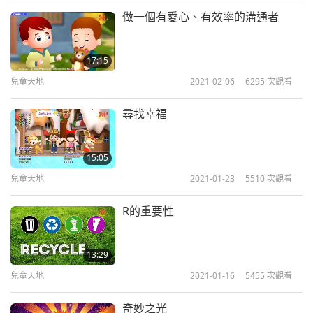
顏色。」這些畫似乎來自更高的境界，讓我們滿滿驚
做一個有愛心、有效率的溝通者
奇、喜悅與和平。希望她們繼續以天堂般的藝術作
品，靈性之光及正能量來美化和提昇世界。
17:15
兒童天地
2021-02-06
6295
次觀看
尋找幸福
15:05
兒童天地
2021-01-23
5510
次觀看
R的重要性
13:29
兒童天地
2021-01-16
5455
次觀看
奇妙之光