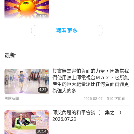
14:50
兒童天地
2021-01-09
5448
次觀看
觀看更多
昆頓和丹加庫努—拯救我們的地球
（三集之一）
最新
13:40
兒童天地
2020-12-12
5594
次觀看
其實無需害怕負面的力量，因為當我
們使用無上師電視台Ｍａｘ，它所能
最受歡迎的墨西哥電視動畫片：《笑
產生的巨大能量遠比任何負面實體更
星和他的朋友們》及《克蕾歐與小
4:25
為強大的多
酷》
焦點新聞
2026-08-07
510
次觀看
13:01
兒童天地
2020-12-05
7723
次觀看
師父內邊的和平會談（二集之二）
2026.07.29
來戶外跟我們一起玩
30:54