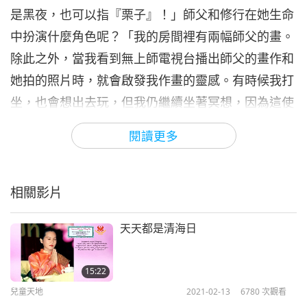
兒童天地
2021-06-12
5849
次觀看
是黑夜，也可以指『栗子』！」師父和修行在她生命
中扮演什麼角色呢？「我的房間裡有兩幅師父的畫。
純素食超酷，多集系列第七集
除此之外，當我看到無上師電視台播出師父的畫作和
7
她拍的照片時，就會啟發我作畫的靈感。有時候我打
17:46
坐，也會想出去玩，但我仍繼續坐著冥想，因為這使
兒童天地
2021-07-17
6823
次觀看
我感到神清氣爽，身體更輕盈。」接下來，我們北行
閱讀更多
前往京畿道延川縣，認識另一位年輕有抱負的藝術家
樸美。「我是從夢境中獲得靈感。日常生活中的所見
所聞也激發我的想像力。這不是世界的蝴蝶，是我夢
相關影片
中的蝴蝶。它身上的黃色超凡亮麗，眼睛閃閃發光。
天天都是清海日
這幅畫的標題是《天堂的蝴蝶》。這幅畫的標題是
《通天的彩虹橋》。這是能通往天堂的彩虹橋。地面
15:22
不是普通的棕色，而是閃亮的金色。這幅畫的標題是
兒童天地
2021-02-13
6780
次觀看
《傳奇的豎琴》。我夢見一個美麗的豎琴，是彩虹的