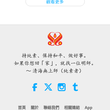
觀看更多
ＭＡＰＡ對師父的提問（二集之一）
2026.08.03
25:38
焦點新聞
2026-08-05
7526
次觀看
「快速充電」是一種美妙的方法，能
在物質世界開始讓人感到過於沉重
時，重新與內在上帝連結
持純素、保持和平、做好事。
3:46
如果你想回「家」，就找一位明師。
焦點新聞
2026-08-05
1329
次觀看
～ 清海無上師（純素者）
焦點新聞
38:07
焦點新聞
2026-08-05
319
次觀看
首頁
關於
聯絡我們
相關連結
App