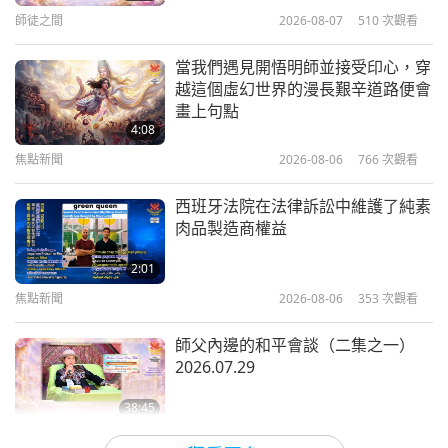
師徒之間
2026-08-07
510
次觀看
17:32
兒童天地
2020-11-22
5473
次觀看
當我們遇見開悟明師並接受印心，穿
越這個虛幻世界的漫長艱辛道路便會
幸福磁石
畫上句點
4:08
焦點新聞
2026-08-06
766
次觀看
13:26
兒童天地
2020-11-15
5870
次觀看
西班牙法院在法律訴訟中維護了純素
肉品製造商權益
用愛療癒世界（二集之一）
2:01
焦點新聞
2026-08-06
353
次觀看
14:18
兒童天地
2020-10-31
5395
次觀看
師父內邊的和平會談（二集之一）
2026.07.29
38:45
師徒之間
2026-08-06
886
次觀看