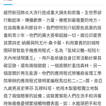
縱然新冠肺炎大流行造成重大損失和悲傷，全世界卻
行動起來，傳播歡樂、力量，療癒到最需要的地方。
在這兩集系列節目中，我們想特別介紹那些高貴的孩
童和青少年，他們的廣大善舉超越一切。兩位印度男
孩賈詩史‧納蘭與阿尤什‧桑卡蘭，利用寶貴的封城時
間研發智能手機應用程式，名為「氣候災難─短短七
天內地球現匱乏」。用戶能依據自身日常活動計算其
碳足跡。還有兩個遊戲；一個是關於濫伐森林，另一
個是關於再生能源。他們的應用程式榮獲麻省理工學
院舉辦的應用程式發明家編程馬拉松二○二○獎。肯亞
九歲男孩史蒂芬‧瓦穆科塔，他用木製窗框獨立地製
造了兩個簡單的設備；這裝置幫助人們在洗手和消毒
時無需擔憂頻繁接觸物體表面，如：水龍頭把手和皂