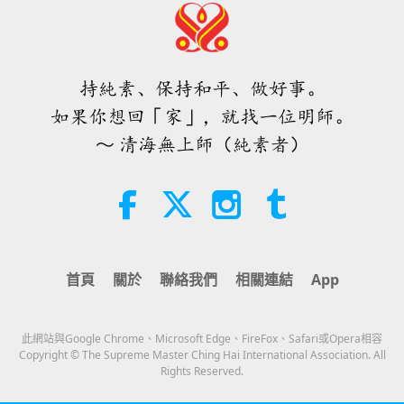
智慧之語
2026-08-05
27
次觀看
不只是鈣質：塑造骨骼健康的日常習
慣
持純素、保持和平、做好事。
21:56
如果你想回「家」，就找一位明師。
健康生活
2026-08-05
24
次觀看
～ 清海無上師（純素者）
月球：我們明亮的天體夥伴（二集之
二）
25:09
科學與靈性
2026-08-05
31
次觀看
首頁
關於
聯絡我們
相關連結
App
一位鳥族人的感人之歌 2026.07.24
此網站與Google Chrome、Microsoft Edge、FireFox、Safari或Opera相容
42:41
Copyright © The Supreme Master Ching Hai International Association. All
Rights Reserved.
師徒之間
2026-08-05
827
次觀看