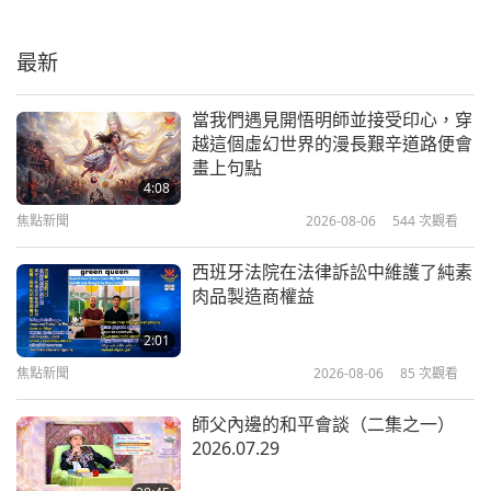
昆頓和丹加庫努—拯救我們的地球
（三集之一）
最新
13:40
兒童天地
2020-12-12
5580
次觀看
當我們遇見開悟明師並接受印心，穿
越這個虛幻世界的漫長艱辛道路便會
最受歡迎的墨西哥電視動畫片：《笑
畫上句點
星和他的朋友們》及《克蕾歐與小
4:08
酷》
焦點新聞
2026-08-06
544
次觀看
13:01
兒童天地
2020-12-05
7709
次觀看
西班牙法院在法律訴訟中維護了純素
肉品製造商權益
來戶外跟我們一起玩
2:01
焦點新聞
2026-08-06
85
次觀看
17:32
兒童天地
2020-11-22
5451
次觀看
師父內邊的和平會談（二集之一）
2026.07.29
幸福磁石