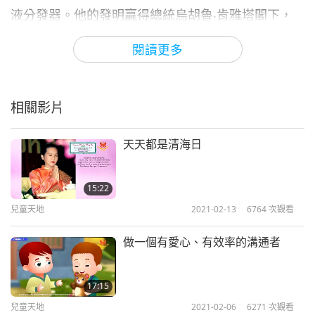
液分發器。他的發明贏得總統烏胡魯‧肯雅塔閣下，
頒發總統服務令烏扎倫多（愛國）獎。美國舊金山十
閱讀更多
二歲男孩米贊‧魯邦—湯普金斯發明一種智能工具，
幫助人們避免細菌感染。啟發他靈感的是他注意到父
母刻意用袖子開房門。他使用一台三Ｄ列印機製作一
相關影片
種鉤狀設備，名為「安全接觸鉤」，這是為了盡量減
天天都是清海日
少接觸高接觸表面。高接觸表面是人們到處走動時經
常接觸的物體，比如門把手、電梯按鈕，以及自動取
15:22
款機！加拿大的十三歲男孩，名叫沃倫‧里奇蒙為醫
兒童天地
2021-02-13
6764
次觀看
護人員製作面罩。年輕的朋友們，您有什麼善行的計
畫嗎？什麼是我們「雙手」能推動的呢？
做一個有愛心、有效率的溝通者
17:15
兒童天地
2021-02-06
6271
次觀看