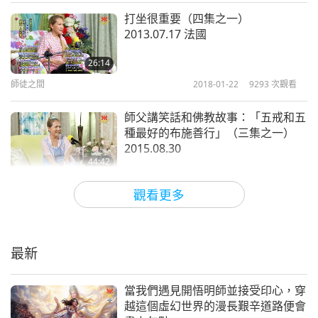
打坐很重要（四集之一）
2013.07.17 法國
26:14
師徒之間
2018-01-22
9293
次觀看
師父講笑話和佛教故事：「五戒和五
種最好的布施善行」（三集之一）
2015.08.30
44:42
師徒之間
2018-01-19
10395
次觀看
觀看更多
「愛的內在連結」（三集之一）
2017.09.23
最新
29:52
師徒之間
2018-01-16
8128
次觀看
當我們遇見開悟明師並接受印心，穿
越這個虛幻世界的漫長艱辛道路便會
佛教故事：「五比丘的前世」（四集