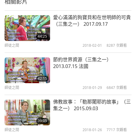
相關影片
32:43
師徒之間
2019-05-29
11691
次觀看
愛心滿滿的狗寶貝和在世明師的可貴
（三集之一） 2017.09.17
《楞嚴經》：四決定清淨明誨的
結論和結界建立道場（八集之
44:25
7
七） 2018.12.24
師徒之間
2018-02-01
8287
次觀看
35:35
師徒之間
2019-05-30
12698
次觀看
節約世界資源（三集之一）
2013.07.15 法國
《楞嚴經》：四決定清淨明誨的
結論和結界建立道場（八集之
42:15
8
八） 2018.12.24
師徒之間
2018-01-29
6847
次觀看
36:21
師徒之間
2019-05-31
13619
次觀看
佛教故事：「勒那闍耶的故事」（三
集之一） 2015.09.03
39:05
師徒之間
2018-01-26
7717
次觀看