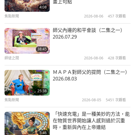
畫上句點
之一） 2015.08.14
4:08
焦點新聞
2026-08-06
457
次觀看
42:10
師徒之間
2018-01-12
7729
次觀看
師父內邊的和平會談（二集之一）
2026.07.29
明師的愛遍及眾生（三集之一）
2016.10.06
38:45
師徒之間
2026-08-06
428
次觀看
42:42
師徒之間
2018-01-09
7059
次觀看
ＭＡＰＡ對師父的提問（二集之一）
2026.08.03
人民好才有明君（二集之一）
2013.07.21 法國
25:38
焦點新聞
2026-08-05
5451
次觀看
57:43
師徒之間
2018-01-07
6978
次觀看
「快速充電」是一種美妙的方法，能
在物質世界開始讓人感到過於沉重
師父講笑話和佛教故事：「寶天比丘
時，重新與內在上帝連結
的因緣」（二集之一） 2015.08.29
3:46