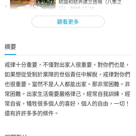
結論和結界建立道場（八集之
3
三） 2018.12.24
36:38
觀看更多
師徒之間
2019-05-26
12123
次觀看
《楞嚴經》：四決定清淨明誨的
結論和結界建立道場（八集之
摘要
4
四） 2018.12.24
36:03
戒律十分重要，不僅對出家人很重要，對你們也是，
師徒之間
2019-05-27
11926
次觀看
如果想從受制於業障的世俗責任中解脫，戒律對你們
《楞嚴經》：四決定清淨明誨的
也很重要。當然不是人人都能出家。那非常困難。非
結論和結界建立道場（八集之
5
五） 2018.12.24
常困難。出家生活需要嚴格律己，經常自我訓練，經
35:47
常自省，犧牲很多個人的喜好，個人的自由，一切！
師徒之間
2019-05-28
12621
次觀看
還有許許多多的條件。
《楞嚴經》：四決定清淨明誨的
結論和結界建立道場（八集之
6
六） 2018.12.24