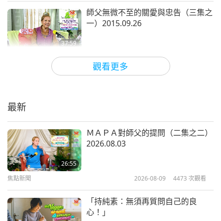
們走過的泥土，在其他國家，你知道的，在印度，警
師父無微不至的關愛與忠告（三集之
一）2015.09.26
察也會非常恭敬地向她們頂禮。在這裡，如果我照
做，警察也會恭敬地把我帶去一個非常安全的地方。
37:59
你們懂的，對嗎？
師徒之間
2019-07-14
8848
次觀看
觀看更多
《楞嚴經》：色陰魔境與受陰魔境
印度是個偉大的國家。
很多人認為它是個貧窮的國
（九集之一）2018.12.26
家，但它並不貧窮，它有非常豐富的遺產，靈性的遺
最新
40:34
產。我們要感謝他們，為我們守護這些靈性的文化和
師徒之間
2019-07-05
16715
次觀看
靈性的法脈，讓我們可以繼續用靈修提升我們的世
ＭＡＰＡ對師父的提問（二集之二）
2026.08.03
界。是，確實如是。
歡慶新佛誕生（四集之一）
2005.02.24-25，匈牙利
26:55
但是法脈並非一直留在印度，你們知道的，對嗎？因
焦點新聞
2026-08-09
4473
次觀看
33:40
此，它傳到耶路撒冷的耶穌那裡，傳到先知穆罕默德
師徒之間
2019-07-01
10282
次觀看
那裡，上帝與他同在，祝他平安。我忘了這個，我不
「持純素：無須再質問自己的良
心！」
常說，我忘了，請原諒我。穆斯林們，請原諒我。
兒童節快樂！—「瓶子在哪裡？」