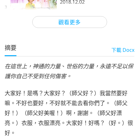
2018.12.02
3
27:27
觀看更多
師徒之間
2021-05-23
6750
次觀看
神通終非保護之道（五集之四）
2018.12.02
摘要
下載
Docx
4
28:03
在這世上，神通的力量
、
世俗的力量，永遠不足以保
師徒之間
2021-05-24
6795
次觀看
護你自己不受到任何傷害。
神通終非保護之道（五集之五）
2018.12.02
大家好！是嗎？大家好？（師父好？）我當然要好
5
31:30
嘛。不好也要好，不好就不能去看你們了。（師父
師徒之間
2021-05-25
6622
次觀看
好！）（師父好美喔！）啊，謝謝。（師父好漂
亮。）衣服，衣服漂亮。大家好！好嗎？（好。）很
好。