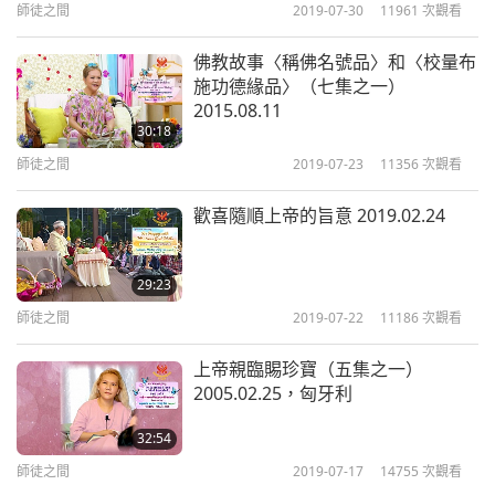
師徒之間
2019-07-30
11961
次觀看
拿著它，這樣我的手就自由了，了解嗎？謝謝。並非
因為我濫用他的仁慈或肌肉。
佛教故事〈稱佛名號品〉和〈校量布
施功德緣品〉（七集之一）
2015.08.11
當男眾真的方便很多。有時我希望我是男的，有時我
30:18
表現得像個男眾。男眾和女眾，兩面都有，就來回切
師徒之間
2019-07-23
11356
次觀看
換，來回切換是很累人的。男眾那一面，是我需要移
歡喜隨順上帝的旨意 2019.02.24
山的時候，移除業力時用的，那些業力比山還高。然
後女眾那一面，是我需要表現溫柔跟和藹時用的。有
29:23
些人我執比山還高，你們不知道是因你們沒跟人們共
師徒之間
2019-07-22
11186
次觀看
事。
上帝親臨賜珍寶（五集之一）
不管怎樣，我希望至少在印度時，我是個男人。印度
2005.02.25，匈牙利
人很開明的。有些女修行者，她們身上不穿任何衣
32:54
物，你們知道嗎？至少看過一些照片，對嗎？人們也
師徒之間
2019-07-17
14755
次觀看
沒說什麼。甚至向她們頂禮，輕觸她們的腳，親吻她