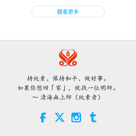
上帝，記得若你善待其他眾生，上帝也會善待你。
相
關於地球的古預言
2026-08-09
626
次觀看
30:10
觀看更多
反地，上帝不會憐憫對待任何不善待他人者。《古蘭
師徒之間
2019-06-10
23070
次觀看
愛的力量（五集之二） 1996.07.21
經》或多或少是這樣說的。
清海無上師真摯的愛讓落難的動物離
苦得樂（二集之一） 2018.05.22
32:43
我不曉得為何我說了這麼多，我從一個國家跳到另一
師徒之間
2026-08-09
645
次觀看
36:14
個國家。我可以說些什麼吧？我以前從未想過我會說
師徒之間
2019-06-08
8949
次觀看
這樣的話，在我年輕的時候。在我去喜馬拉雅山之
希望那些仍在沉睡，等待主耶穌的人
會明白他早已在此，並可在無上師電
前，我是知道一些什麼，但我從來不多話，很少說話
《地藏菩薩本願經》閻羅王眾讚歎品
視台見到
持純素、保持和平、做好事。
（二集之一） 2015.08.11
且很安靜。在印度有位師兄認識我，他告訴我們其中
3:05
如果你想回「家」，就找一位明師。
一位師兄師姊們：「師父好安靜。」是啊，我想他上
焦點新聞
2026-08-08
954
次觀看
40:16
～ 清海無上師（純素者）
過電視，一些我們以前的電視節目？他很棒。
師徒之間
2019-06-06
11681
次觀看
世界各地純素趨勢新聞，二○二六年
四至六月（二集之一）
《地藏菩薩本願經》利益存亡品（五
好，大家都好嗎？（很好，師父。）（好。）你們餓
集之一） 2015.08.11
3:40
了嗎？（不餓。）是的，最好不要，因為我還要講一
短片
2026-08-08
398
次觀看
34:48