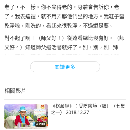
老了，不一樣。你不覺得老的，身體會告訴你，老
了。我去這裡，就不用弄髒他們坐的地方。我鞋子蠻
乾淨啦，剛洗的，看起來很乾淨，不過還是要。
對不起了啊！（師父好！）從遠看總比沒有好。（師
父好。）知道師父還活著就好了。別，別，別…拜
佛，拜佛。拜佛，拜天，別拜師父。別拜這個肉體
啦，好嗎？比方說師父…你看到師父在電視上面，你
閱讀更多
會不會拜那個電視啊？不會啊！不要啦，啊！拜天，
拜佛，拜菩薩。我年紀還是很…我還是很年輕啊，你
相關影片
們那麼老，拜我，不好意思。
好，我以為我的位子在那裡。好啦，好吧。我坐高一
《楞嚴經》：受陰魔境（續）（七集
之一） 2018.12.27
點，你們知道原因，對吧？這樣大家都看得到我。把
袋子給我，別拿走。我的袋子呢？我的袋子。他必須
43:00