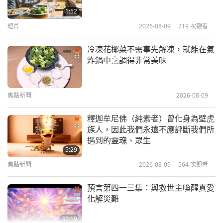
（二集之一）2019.04.04
1:52
祝你們大家平安，穆斯林們，祝你們平安。這意味著
短片
2026-08-09
219
次觀看
30:59
你要保持和平。你們總對人們說：「色蘭」，意思是
師徒之間
2019-06-29
8415
次觀看
冷凍花椰菜不需事先解凍，就能在氣
「祝你平安」。那麼你首先自己就要保持和平。因為
炸鍋中烹調得非常美味
佛教故事〈鋸陀身施品〉（七集之
如果你本身不和平，怎能給別人和平，對吧？所以，
一） 2015.08.24
我希望穆斯林兄弟姊妹記住這一點。無論如何，記住
焦點新聞
2026-08-09
31:29
他們對每個人的願望。這意味著，穆斯林視所有人皆
師徒之間
2019-06-22
10510
次觀看
平等。是，否則，他們不會對外人與對自己的親人給
釋迦牟尼佛（純素者）曾化身為壁虎
族人，因此我們永遠不應評斷我們所
同樣的祝福，明白嗎？因此，他們應該記住這一點。
《楞嚴經》魔道的由來（七集之一）
遇到的靈魂、眾生
2018.12.25
5:29
和平從內邊開始，從你自己開始。就像先知一樣，祝
焦點新聞
2026-08-09
564
次觀看
28:57
他平安，若他自己內邊沒有開悟，他怎能將這種開悟
師徒之間
2019-06-15
15331
次觀看
傳給別人、他的弟子和所有追隨者，在這麼多世紀仍
預言第四一三集：與救世主喚醒真愛
化解災難
受尊敬？並影響世界各地數以百萬計的人們，世世代
突破習慣，超凡入聖（五集之一）
2005.02.24，匈牙利
代敬拜上帝，記得自己的起源，記得所有宗教都屬於
32:19