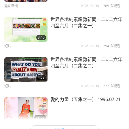
16
焦點新聞
2026-08-08
765
次觀看
1:43
35:47
焦點新聞
2026-05-15
3205
次觀看
世界各地純素趨勢新聞，二○二六年
焦點新聞
2026-05-16
2423
次觀看
四至六月（二集之一）
分享不可思議的奇蹟訊息：中國白羊
焦點新聞
村原本要舉辦的豬族人宴調整為千人
3:40
素宴
短片
2026-08-08
254
次觀看
5:02
34:00
焦點新聞
2026-05-14
3893
次觀看
世界各地純素趨勢新聞，二○二六年
焦點新聞
2026-05-17
2446
次觀看
四至六月（二集之二）
土耳其引領全球永續發展
焦點新聞
4:58
18
短片
2026-08-08
222
次觀看
1:26
36:40
焦點新聞
2026-05-14
3141
次觀看
愛的力量（五集之一） 1996.07.21
焦點新聞
2026-05-18
2424
次觀看
焦點新聞
38:08
19
師徒之間
2026-08-08
820
次觀看