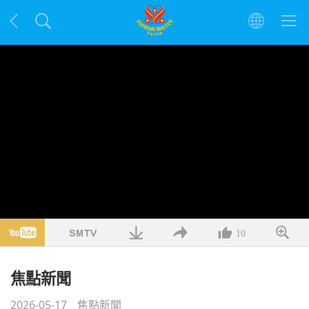
10
焦點新聞
2026-05-17
焦點新聞