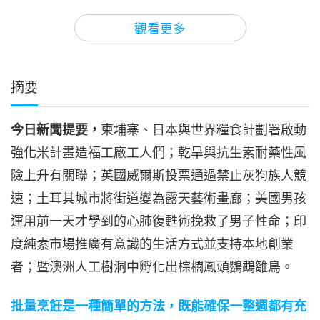
3
35:58
觀看更多
焦點新聞
2026-05-03
2497
次觀看
焦點新聞
摘要
4
34:32
今日新聞提要，
柬埔寨、日本與世界糧食計劃署啟動
焦點新聞
2026-05-04
2552
次觀看
強化米計畫造福工廠工人們；乾旱與抗生素耐藥性風
焦點新聞
險上升有關聯；英國威爾斯投票通過禁止灰狗族人競
速；土耳其城市將街道變為露天藝術畫廊；美國男孩
5
35:32
運用前一天才學到的心肺復甦術挽救了男子性命；印
焦點新聞
2026-05-05
2519
次觀看
度純素市場推廣有意識的生活方式並支持本地創業
者；暨澳洲人工樹洞中孵化出棕櫚鳳頭鸚鵡雛鳥。
焦點新聞
6
批量烹飪是一種簡單的方法，既能確保一整週都有充
36:28