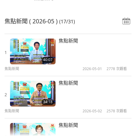
焦點新聞
( 2026-05 )
(17/31)
焦點新聞
1
40:07
焦點新聞
2026-05-01
2778
次觀看
焦點新聞
2
34:18
焦點新聞
2026-05-02
2578
次觀看
焦點新聞