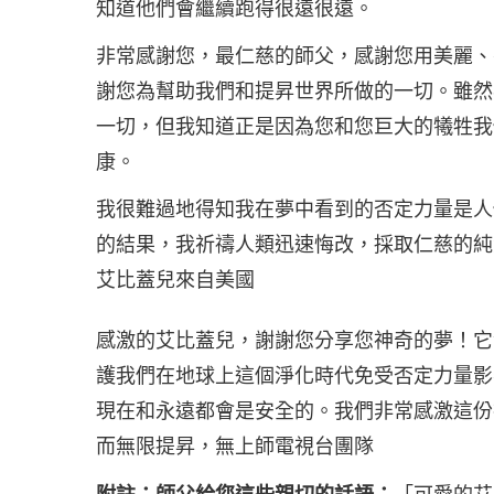
知道他們會繼續跑得很遠很遠。
非常感謝您，最仁慈的師父，感謝您用美麗、
謝您為幫助我們和提昇世界所做的一切。雖然
一切，但我知道正是因為您和您巨大的犧牲我
康。
我很難過地得知我在夢中看到的否定力量是人
的結果，我祈禱人類迅速悔改，採取仁慈的純
艾比蓋兒來自美國
感激的艾比蓋兒，謝謝您分享您神奇的夢！它
護我們在地球上這個淨化時代免受否定力量影
現在和永遠都會是安全的。我們非常感激這份
而無限提昇，無上師電視台團隊
附註：師父給您這些親切的話語：
「可愛的艾