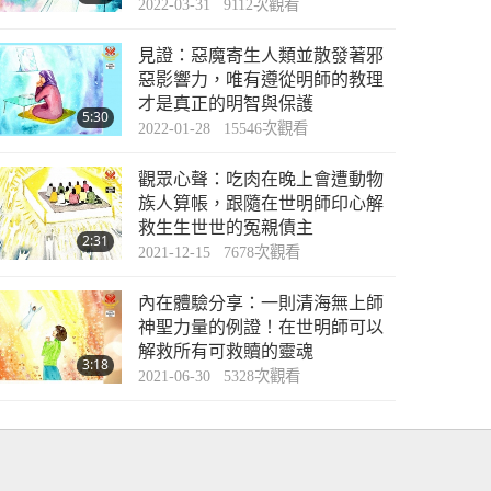
2022-03-31
9112
次觀看
見證：惡魔寄生人類並散發著邪
惡影響力，唯有遵從明師的教理
才是真正的明智與保護
5:30
2022-01-28
15546
次觀看
觀眾心聲：吃肉在晚上會遭動物
族人算帳，跟隨在世明師印心解
救生生世世的冤親債主
2:31
2021-12-15
7678
次觀看
內在體驗分享：一則清海無上師
神聖力量的例證！在世明師可以
解救所有可救贖的靈魂
3:18
2021-06-30
5328
次觀看