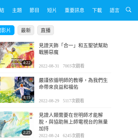
結
主題
節目
短片
重要訊息
下載
語言
關影片
最新
直播
見證天飾「合一」和五聖號幫助
戰勝惡魔
4:22
2022-08-31
7003
次觀看
嚴謹依循明師的教導，為我們生
命帶來良益和福佑
4:15
2022-08-29
5117
次觀看
見證人類需要在世明師才能解
脫，與協助無上師電視台的無量
加持
2:25
2022-08-24
6245
次觀看