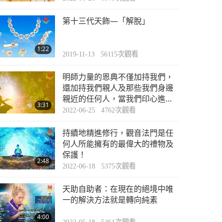
第十三代天飾—「解脫」
1:22
2019-11-13
56115
次觀看
明師力量的恩典不僅加持我們，
還加持我們親人及那些我們身邊
親近的任何人，當我們印心進入
3:31
光與音修行法門
2022-06-25
4762
次觀看
持續地精進修行，觀音法門是任
何人所能擁有的最偉大的禮物及
保護！
2:48
2022-06-18
5375
次觀看
天助自助者：在現在的絕境中唯
一的解決方法就是轉向純素
4:00