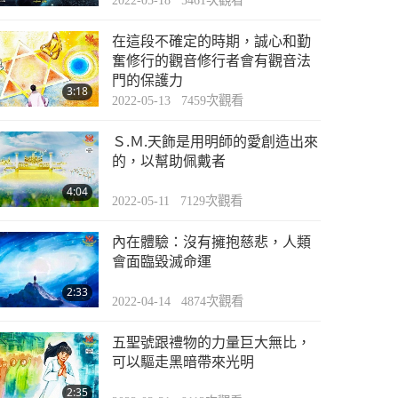
2022-05-18
5461
次觀看
在這段不確定的時期，誠心和勤
奮修行的觀音修行者會有觀音法
門的保護力
3:18
2022-05-13
7459
次觀看
Ｓ.Ｍ.天飾是用明師的愛創造出來
的，以幫助佩戴者
4:04
2022-05-11
7129
次觀看
內在體驗：沒有擁抱慈悲，人類
會面臨毀滅命運
2:33
2022-04-14
4874
次觀看
五聖號跟禮物的力量巨大無比，
可以驅走黑暗帶來光明
2:35