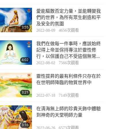
愛能驅散否定力量，並能轉變我
們的世界，為所有眾生創造和平
及安全的氛圍
3:55
2022-08-09
4656
次觀看
我們在做每一件事時，應該始終
記得上帝並保持專注於靈性修
行，以保護自己不受這個無常世
4:02
界的影響
2022-08-02
7566
次觀看
靈性提昇的最有利條件只存在於
在世明師降臨的物質世界中
3:21
2022-07-18
7149
次觀看
在清海無上師的珍貴天飾中體驗
到神奇的天堂明師力量
3:16
2022-06-26
6573
次觀看