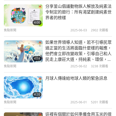
某次登山時，一位名為蓋瑞‧克萊的農夫偶然走進一
分享釜山倡議動物族人解放及純素法
焦點新聞
個洞穴並發現一盞神燈。當他摩擦神燈時，一位精靈
令制定的遊行：所有渴望創建純素世
界者的榜樣
伴隨著一團煙霧現身。
10
4:00
36:10
焦點新聞
2025-06-03
2902
次觀看
「恭喜你，蓋瑞‧克萊。你可以實現一個願望。請謹
焦點新聞
2026-05-10
2475
次觀看
慎選擇你的用詞。」
如果世界領導人知道，若不引導民眾
焦點新聞
過正當的生活將面臨什麼樣的報應，
「我希望我是非常富有。」
他們會立即改變政策，引導自己和人
11
4:59
民走上康莊大道，持純素、環保，來
「完成了。很高興認識你。非常富有‧克萊先生。」
34:36
拯救眾生和地球，否則永遠無法擺脫
焦點新聞
2025-06-02
3238
次觀看
地獄之火！！！
焦點新聞
2026-05-11
2510
次觀看
？！
月球人傳達給地球人類的緊急訊息
焦點新聞
現在來聽中國觀眾藝婷的中文心聲，附有多種語言字
12
4:20
幕
42:12
焦點新聞
2025-06-01
5201
次觀看
每日新聞熱線
焦點新聞
2026-05-12
2501
次觀看
這裡有個關於如何準備食用玉米的很