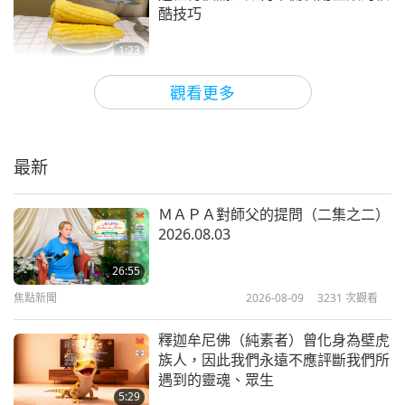
焦點新聞
酷技巧
13
1:23
38:01
焦點新聞
2025-06-01
2816
次觀看
觀看更多
焦點新聞
2026-05-13
2752
次觀看
來自太空關於世界毀滅的訊號
焦點新聞
最新
14
2:27
37:04
焦點新聞
2025-06-01
14233
次觀看
ＭＡＰＡ對師父的提問（二集之二）
焦點新聞
2026-05-14
2715
次觀看
2026.08.03
見證太陽閃焰的災難性影響
焦點新聞
26:55
15
焦點新聞
2026-08-09
3231
次觀看
5:35
37:50
焦點新聞
2025-05-31
4408
次觀看
釋迦牟尼佛（純素者）曾化身為壁虎
焦點新聞
2026-05-15
2477
次觀看
族人，因此我們永遠不應評斷我們所
真正的印心：新「回家」的示範
遇到的靈魂、眾生
焦點新聞
5:29