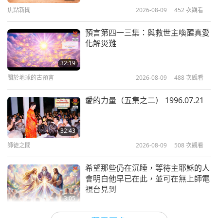
16
焦點新聞
2026-08-09
452
次觀看
13:38
35:47
焦點新聞
2025-05-30
5271
次觀看
預言第四一三集：與救世主喚醒真愛
焦點新聞
2026-05-16
2424
次觀看
化解災難
我們必須珍惜靈修的機會，勝過珍惜
焦點新聞
我們呼吸的空氣
32:19
17
關於地球的古預言
2026-08-09
488
次觀看
4:47
34:00
焦點新聞
2025-05-30
3718
次觀看
愛的力量（五集之二） 1996.07.21
焦點新聞
2026-05-17
2454
次觀看
願全體弟子每天打坐十一個半小時，
焦點新聞
為師父拯救地球盡一份心力！
32:43
師徒之間
2026-08-09
508
次觀看
4:43
36:40
焦點新聞
2025-05-29
5180
次觀看
希望那些仍在沉睡，等待主耶穌的人
焦點新聞
2026-05-18
2424
次觀看
會明白他早已在此，並可在無上師電
視台見到
焦點新聞
3:05
19
焦點新聞
2026-08-08
901
次觀看