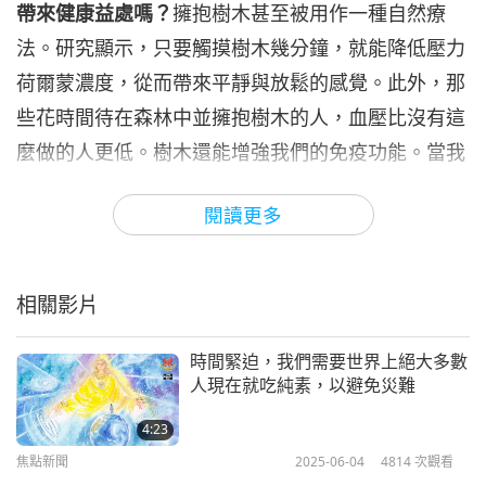
帶來健康益處嗎？
擁抱樹木甚至被用作一種自然療
焦點新聞
2026-05-06
2426
次觀看
法。研究顯示，只要觸摸樹木幾分鐘，就能降低壓力
焦點新聞
荷爾蒙濃度，從而帶來平靜與放鬆的感覺。此外，那
些花時間待在森林中並擁抱樹木的人，血壓比沒有這
7
41:28
麼做的人更低。樹木還能增強我們的免疫功能。當我
焦點新聞
2026-05-07
2560
次觀看
們擁抱樹木或吸入森林中的空氣時，會吸入植物芬多
閱讀更多
精，這是樹木釋放到空氣中的化學物質，具有抗菌與
焦點新聞
抗真菌特性，可幫助植物抵抗疾病。最後，花時間與
8
樹木相處並進行森林療癒，已被證實能顯著提升情
36:52
相關影片
緒，並減輕憂鬱與焦慮的症狀。現在就去找一棵可愛
焦點新聞
2026-05-08
2468
次觀看
的樹來好好擁抱吧！
時間緊迫，我們需要世界上絕大多數
焦點新聞
人現在就吃純素，以避免災難
現在給您來個無條件的笑話，不過您可要笑喔。這對
9
4:23
35:12
健康有益！「名副其實的富有」。
焦點新聞
2025-06-04
4814
次觀看
焦點新聞
2026-05-09
2407
次觀看