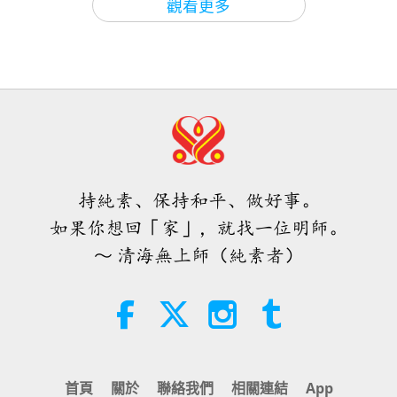
觀看更多
36:02
世界各地純素趨勢新聞，二○二六年
焦點新聞
2026-05-19
2430
次觀看
四至六月（二集之一）
焦點新聞
3:40
20
短片
2026-08-08
369
次觀看
36:26
世界各地純素趨勢新聞，二○二六年
焦點新聞
2026-05-20
2443
次觀看
四至六月（二集之二）
焦點新聞
持純素、保持和平、做好事。
4:58
如果你想回「家」，就找一位明師。
21
短片
2026-08-08
312
次觀看
～ 清海無上師（純素者）
31:44
愛的力量（五集之一） 1996.07.21
焦點新聞
2026-05-21
2533
次觀看
焦點新聞
38:08
22
師徒之間
2026-08-08
935
次觀看
33:46
首頁
關於
聯絡我們
相關連結
App