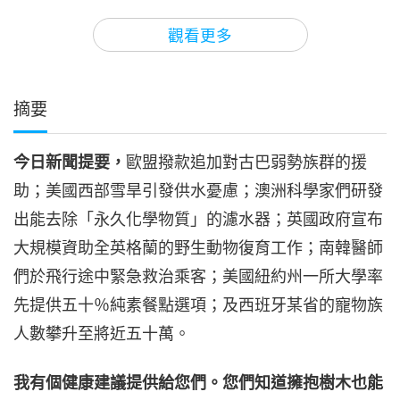
3
35:58
觀看更多
焦點新聞
2026-05-03
2500
次觀看
焦點新聞
摘要
4
34:32
今日新聞提要，
歐盟撥款追加對古巴弱勢族群的援
焦點新聞
2026-05-04
2554
次觀看
助；美國西部雪旱引發供水憂慮；澳洲科學家們研發
焦點新聞
出能去除「永久化學物質」的濾水器；英國政府宣布
大規模資助全英格蘭的野生動物復育工作；南韓醫師
5
35:32
們於飛行途中緊急救治乘客；美國紐約州一所大學率
焦點新聞
2026-05-05
2524
次觀看
先提供五十％純素餐點選項；及西班牙某省的寵物族
人數攀升至將近五十萬。
焦點新聞
6
我有個健康建議提供給您們。您們知道擁抱樹木也能
36:28