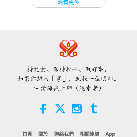
觀看更多
37:15
瑟夫，帶著一顆快樂的心，我們很樂意盡我們所能，
焦點新聞
2026-03-18
3508
次觀看
ＭＡＰＡ對師父的提問（二集之一）
焦點新聞
2024-04-19
2641
次觀看
幫助你們優秀的人民。最好的方法是與上帝保持緊密
2026.08.03
分享中國在愛心、高貴生活方式的進
的連結，因為祂一直在眷顧、引導和保護愛的靈魂。
焦點新聞
展
25:38
你們小中心傳播純素主義和認識觀音法門的活動非常
20
焦點新聞
2026-08-05
7626
次觀看
4:00
精彩。感謝你帶來振奮人心的消息。我永遠愛你和你
29:46
焦點新聞
2026-03-17
3412
次觀看
的師兄師姊。在愛家純素餐廳為貴國人民提供美味佳
「快速充電」是一種美妙的方法，能
焦點新聞
2024-04-20
2599
次觀看
在物質世界開始讓人感到過於沉重
餚的工作團隊，對於貴國且作為您友好土地上的新來
分享香港愛家在上帝的安排下，又回
時，重新與內在上帝連結
焦點新聞
持純素、保持和平、做好事。
到九龍灣了
者，您所表現出的親切、熱情的精神，感到十分高
3:46
如果你想回「家」，就找一位明師。
21
焦點新聞
2026-08-05
1355
次觀看
興。我本人也非常感謝這一切。願慈善的宇宙眾生永
4:39
～ 清海無上師（純素者）
34:39
遠支持你和快樂的剛果人。」
焦點新聞
2026-03-16
4328
次觀看
焦點新聞
焦點新聞
2024-04-21
2743
次觀看
印尼正式禁止騎乘大象族人，並倡導
焦點新聞
人道旅遊
38:07
焦點新聞
2026-08-05
322
次觀看
2:18
31:43
首頁
關於
聯絡我們
相關連結
App
焦點新聞
2026-03-15
3226
次觀看