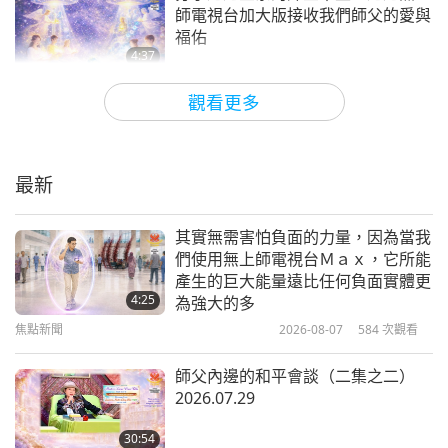
感謝您將愛家帶來金夏沙。感謝中國和韓國高尚的同
焦點新聞
師電視台加大版接收我們師父的愛與
福佑
修等人的辛勤工作和愛心，讓這些活動得以實現：
13
4:37
28:50
—金夏沙的當地電視頻道莫里哀電視播出無上師電視
焦點新聞
2026-03-22
6849
次觀看
觀看更多
焦點新聞
2024-04-13
2757
次觀看
台（附照片）；
分享悠樂（越南） 二○二五年世界純
焦點新聞
素日活動令人振奮的最新消息
—金夏沙貢貝區正義大道牆上的大螢幕，全天廿四小
最新
14
時播放無上師電視台一分鐘的廣告（附照片）；
3:35
33:49
焦點新聞
2026-03-21
3212
次觀看
—在我國舉辦印心活動（進入觀音法門修行打坐），
其實無需害怕負面的力量，因為當我
焦點新聞
2024-04-14
2870
次觀看
們使用無上師電視台Ｍａｘ，它所能
師父為幫助我們在靈性的道路上進步，提供完整的接
見證最有力量的每日祈禱文其加大版
產生的巨大能量遠比任何負面實體更
焦點新聞
所蘊含的浩瀚力量
收器給金夏沙的每位同修，讓他們能在家裡收看無上
4:25
為強大的多
15
師電視台；
焦點新聞
2026-08-07
584
次觀看
3:57
32:47
焦點新聞
2026-03-20
4867
次觀看
—籌辦二○二三年十二月廿四日的活動，在師父的加
師父內邊的和平會談（二集之二）
焦點新聞
2024-04-15
2622
次觀看
2026.07.29
持下，慶祝基督的精神，傳播純素主義與和平世界的
美國總統推行解決酒精和藥物成癮問
焦點新聞
題的倡議
好消息，我們分享了以下書籍和傳單：《愛是唯一的
30:54