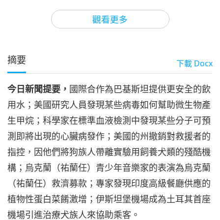
3
33:59
觀看更多
焦點新聞
2024-04-03
2743
次觀看
焦點新聞
摘要
下載
Docx
4
31:47
今日新聞提要，
國際合作為巴基斯坦提供更安全的飲
焦點新聞
2024-04-04
2571
次觀看
用水；美國研究人員發現某些病毒如何幫助微生物產
焦點新聞
生甲烷；科學家在標準血液檢測中發現某些分子可預
測即將出現的心臟病發作；美國的州撤銷對救援者的
5
31:20
指控，因他們將狗族人帶離實驗用飼養犬類的殘酷機
焦點新聞
2024-04-05
2651
次觀看
構；烏克蘭（祐蘭任）青少年音樂家的表演為烏克蘭
（祐蘭任）救濟募款；專家發現印度高級餐廳供應的
焦點新聞
植物性蛋白菜餚激增；伊斯坦堡機場成為土耳其首座
6
機場引進治療犬族人來協助乘客。
33:05