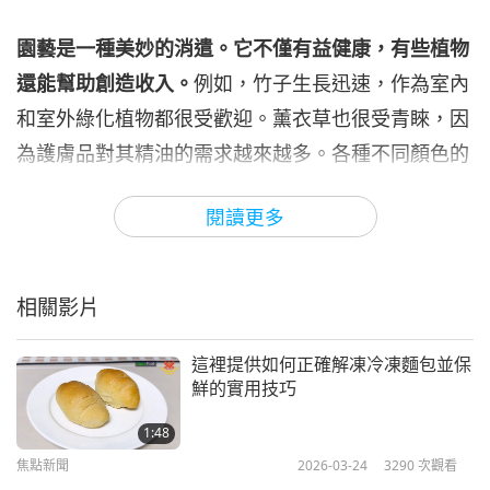
焦點新聞
2024-04-06
2596
次觀看
園藝是一種美妙的消遣。它不僅有益健康，有些植物
焦點新聞
還能幫助創造收入。
例如，竹子生長迅速，作為室內
和室外綠化植物都很受歡迎。薰衣草也很受青睞，因
7
32:56
為護膚品對其精油的需求越來越多。各種不同顏色的
焦點新聞
2024-04-07
2720
次觀看
玫瑰，具有象徵意義。菇類，尤其是香菇、墨菇和秀
閱讀更多
珍菇，非常受到喜愛，其獨特之處在於可以在小空間
焦點新聞
裡繁茂生長，且不太需要維護。迷你甜椒顏色鮮豔，
8
味道甜美，是不錯的選擇。在家種這些植物，可以為
33:20
相關影片
您節省食品雜貨開支，同時也可能帶來收入。
焦點新聞
2024-04-08
2514
次觀看
這裡提供如何正確解凍冷凍麵包並保
焦點新聞
剛剛收到一封令人捧腹大笑的電報，內容是以下的笑
鮮的實用技巧
話。我們來讀一下。標題是「元素提升」。
9
1:48
31:37
焦點新聞
2026-03-24
3290
次觀看
一場大雪導致城市陷入癱瘓。冬日仙境裡，公園裡有
焦點新聞
2024-04-09
2560
次觀看