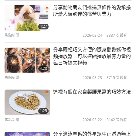
兩個雪人在聊天。
分享動物朋友們透過無條件的愛承擔
焦點新聞
所愛人類夥伴的痛苦與業力
「我知道下雪對某些人來說很難熬，但我不禁對它心
10
4:27
存感激。」
33:16
焦點新聞
2026-03-24
3337
次觀看
「是的，我同意，每當我想到下雪時的寧靜，我心裡
焦點新聞
2024-04-10
2638
次觀看
分享既輕巧又方便的隨身攜帶迷你視
感到無比的平靜和溫暖。」
焦點新聞
頻播放器，可以連續播放最有力量的
每日祈禱文視頻
「喔，喔！你已經有了！這就是你結束的開始！」
11
4:23
31:32
？！
焦點新聞
2026-03-23
3715
次觀看
焦點新聞
2024-04-11
2693
次觀看
這裡有個在家自製腰果醬的巧妙方法
現在來聽剛果民主共和國金夏沙觀眾約瑟夫的心聲：
焦點新聞
我們想表達最深切的謝意，感謝崇敬的終極明師的幫
12
1:25
助及對我們的國家剛果民主共和國的特別關注，透過
31:36
焦點新聞
2026-03-22
3142
次觀看
無上師電視台廿四小時的播出。
焦點新聞
2024-04-12
2564
次觀看
分享遙遠星系的外星眾生正透過無上