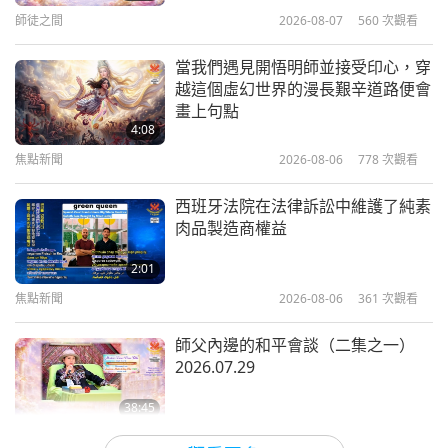
16
解決之道》、免費樣本書《即刻開悟之鑰》、「您也
師徒之間
2026-08-07
560
次觀看
1:30
32:50
可以選擇這樣的生活」傳單、金夏沙愛家傳單（菜
焦點新聞
2026-03-19
3107
次觀看
當我們遇見開悟明師並接受印心，穿
焦點新聞
2024-04-16
2542
次觀看
單）。
越這個虛幻世界的漫長艱辛道路便會
無上師電視台的創立是為了幫助全世
畫上句點
焦點新聞
界，在這個人類亟需達到更高等意識
我們衷心感謝清海無上師，在我們的國家剛果民主共
4:08
的時刻，做出必要的躍升
17
和國所做的一切成就。
焦點新聞
2026-08-06
778
次觀看
4:17
33:14
焦點新聞
2026-03-19
3349
次觀看
約瑟夫，來自剛果民主共和國金夏沙
西班牙法院在法律訴訟中維護了純素
焦點新聞
2024-04-17
2791
次觀看
肉品製造商權益
在此分享如何自製能舒筋活血的泡腳
焦點新聞
充滿奇蹟的約瑟夫，感謝您分享貴國在明師力量以多
秘方
2:01
種方式的加持下，獲得令人稱羨好運的消息。願您和
18
焦點新聞
2026-08-06
361
次觀看
1:38
31:30
秉性善良的剛果民主共和國人民在上天的感恩和慈悲
焦點新聞
2026-03-18
3245
次觀看
師父內邊的和平會談（二集之一）
焦點新聞
2024-04-18
2622
次觀看
中團結起來，體會到純素世界和世界和平的喜悅。在
2026.07.29
分享發生在悠樂（越南）首都河內的
天堂的美景中，無上師電視台團隊
焦點新聞
種種美好盛事：純素主義正逐步進入
38:45
醫療與教育領域，將這兩大領域提昇
附註：我們很高興轉達師父的回覆給您：
「寶貴的約
19
師徒之間
2026-08-06
923
次觀看
4:48
至更高的境界