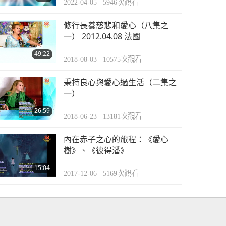
2022-04-05
5946
次觀看
修行長養慈悲和愛心（八集之
一） 2012.04.08 法國
49:22
2018-08-03
10575
次觀看
秉持良心與愛心過生活（二集之
一）
26:59
2018-06-23
13181
次觀看
內在赤子之心的旅程：《愛心
樹》、《彼得潘》
15:04
2017-12-06
5169
次觀看