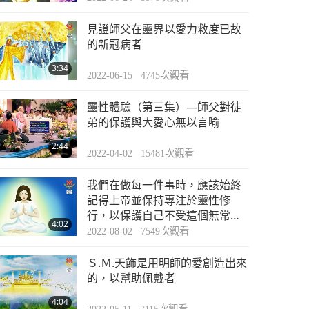
見證師父在靈界以愛力救度已故
的新冠病者
3:34
2022-06-15
4745
次觀看
靈性體驗（第三集）—師父對徒
弟的保護與大愛心無以言喻
2:44
2022-04-02
15481
次觀看
我們在做每一件事時，應該始終
記得上帝並保持專注於靈性修
行，以保護自己不受這個無常世
4:02
界的影響
2022-08-02
7549
次觀看
Ｓ.Ｍ.天飾是用明師的愛創造出來
的，以幫助佩戴者
4:04