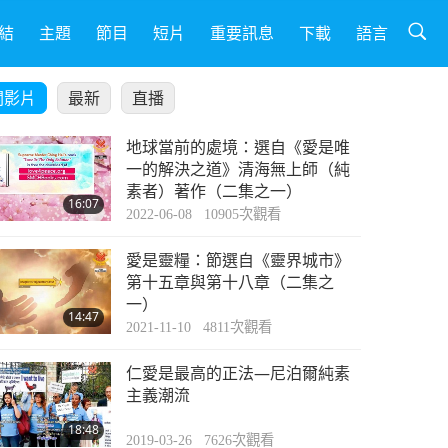
結
主題
節目
短片
重要訊息
下載
語言
關影片
最新
直播
地球當前的處境：選自《愛是唯
一的解決之道》清海無上師（純
素者）著作（二集之一）
16:07
2022-06-08
10905
次觀看
愛是靈糧：節選自《靈界城市》
第十五章與第十八章（二集之
一）
14:47
2021-11-10
4811
次觀看
仁愛是最高的正法—尼泊爾純素
主義潮流
18:48
2019-03-26
7626
次觀看