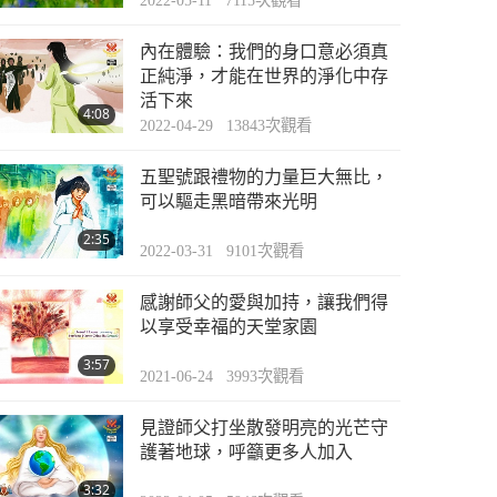
2022-05-11
7115
次觀看
內在體驗：我們的身口意必須真
正純淨，才能在世界的淨化中存
活下來
4:08
2022-04-29
13843
次觀看
五聖號跟禮物的力量巨大無比，
可以驅走黑暗帶來光明
2:35
2022-03-31
9101
次觀看
感謝師父的愛與加持，讓我們得
以享受幸福的天堂家園
3:57
2021-06-24
3993
次觀看
見證師父打坐散發明亮的光芒守
護著地球，呼籲更多人加入
3:32