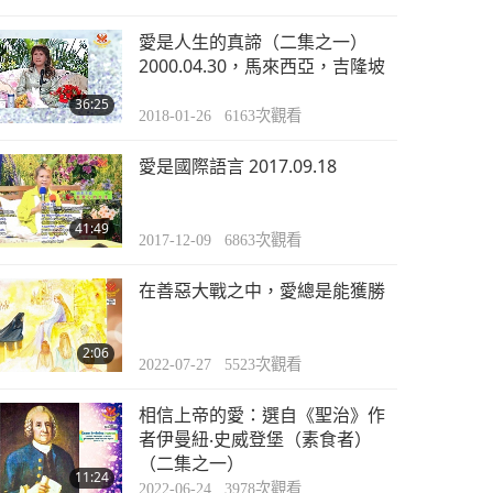
愛是人生的真諦（二集之一）
2000.04.30，馬來西亞，吉隆坡
36:25
2018-01-26
6163
次觀看
愛是國際語言 2017.09.18
41:49
2017-12-09
6863
次觀看
在善惡大戰之中，愛總是能獲勝
2:06
2022-07-27
5523
次觀看
相信上帝的愛：選自《聖治》作
者伊曼紐‧史威登堡（素食者）
（二集之一）
11:24
2022-06-24
3978
次觀看