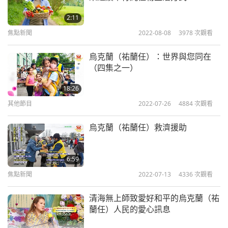
蘭各地分發清海無上師的著作《愛是唯一的解決之
2:11
道》。救援團隊繼續為波蘭各個火車站的難民帶來純
焦點新聞
2022-08-08
3978
次觀看
素點心和飲料。他們最近還為住在波蘭拉迪姆諾和博
烏克蘭（祐蘭任）：世界與您同在
拉京難民中心的烏克蘭兒童與母親準備了數百個純素
（四集之一）
三明治、果汁、玩具與其他物品。
18:26
我們世界會會員有機會拜訪在波蘭普熱梅希爾的烏克
其他節目
2022-07-26
4884
次觀看
蘭領事館，他們在那裡為感興趣的難民舉辦純素烹飪
烏克蘭（祐蘭任）救濟援助
示範，以及逗孩子們開心的節目。
「您為我們帶來巨大能量和大好的心情。我們很高
6:59
興，因為您們到訪，我們的孩子非常、非常快樂，因
焦點新聞
2022-07-13
4336
次觀看
為他們在玩耍，他們在歡笑。謝謝您們。」
清海無上師致愛好和平的烏克蘭（祐
蘭任）人民的愛心訊息