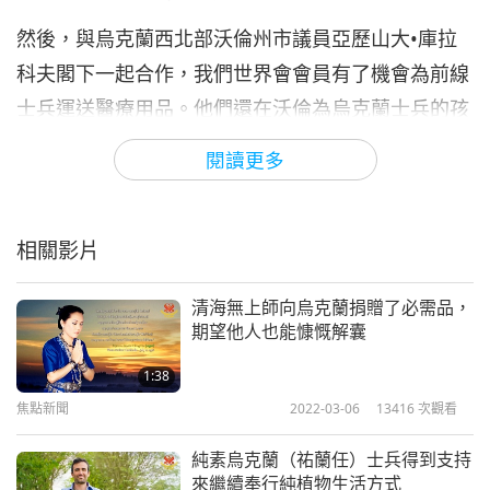
然後，與烏克蘭西北部沃倫州市議員亞歷山大•庫拉
科夫閣下一起合作，我們世界會會員有了機會為前線
士兵運送醫療用品。他們還在沃倫為烏克蘭士兵的孩
子們與國內流離失所的年輕人舉辦幾場體育賽事並贈
閱讀更多
送裝有糖果的袋子。救援團隊隨後將不易腐壞的純素
食品分發給一家康復中心，幫助沃倫地區的家庭緩解
食物短缺的問題。
相關影片
此外，更多適用於動物族人的藥物被運往一間倉儲，
清海無上師向烏克蘭捐贈了必需品，
從那裡可分發至烏克蘭的動物族人收容所或其他處
期望他人也能慷慨解囊
所。加上透過烏克蘭全世界寵物協會（ＵＰＡＷ）向
1:38
基輔的收容所捐贈六個棧板的純素狗族人糧食。
焦點新聞
2022-03-06
13416
次觀看
除此之外，為了宣揚純素生活方式是帶來持久和平的
純素烏克蘭（祐蘭任）士兵得到支持
重要手段，我們世界會會員在烏克蘭利維夫市和在波
來繼續奉行純植物生活方式