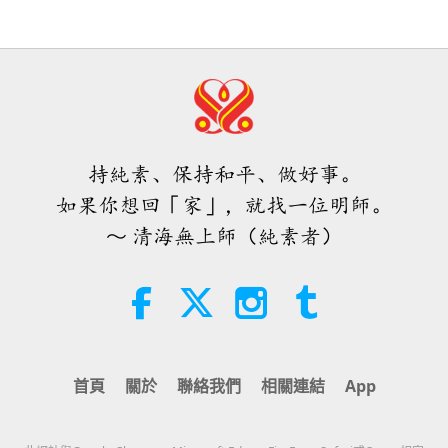
世界的正向改變—支持烏克蘭（祐蘭
任） 2022.05.02
38:07
焦點新聞
2026-08-05
231
次觀看
31:44
焦點新聞
2022-05-05
15350
次觀看
伊斯蘭的水資源道德觀：摘自《聖
訓》（二集之一）
願全球政府盡其所能結束敵對狀態，
持純素、保持和平、做好事。
並支援正直的烏克蘭（祐蘭任）人民
22:27
在他們的國家重建自由
如果你想回「家」，就找一位明師。
智慧之語
2026-08-05
219
次觀看
4:17
～ 清海無上師（純素者）
焦點新聞
2022-04-17
4090
次觀看
不只是鈣質：塑造骨骼健康的日常習
慣
烏克蘭人（祐蘭任人）是很高貴、勇
敢且無私的民族，應該得到更好的待
21:56
遇
健康生活
2026-08-05
261
次觀看
2:48
首頁
關於
聯絡我們
相關連結
App
焦點新聞
2022-04-12
3635
次觀看
月球：我們明亮的天體夥伴（二集之
二）
賑濟烏克蘭（祐蘭任）和烏克蘭（祐