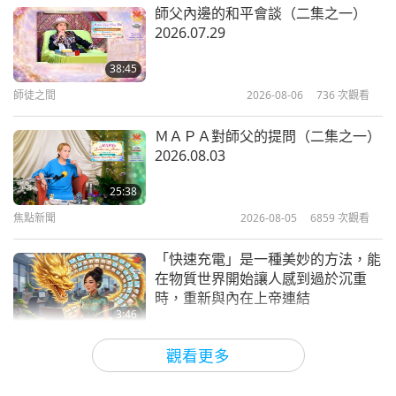
其他節目
2022-05-21
8525
次觀看
師父內邊的和平會談（二集之一）
2026.07.29
透過音樂的力量支持烏克蘭（祐蘭
任）
38:45
師徒之間
2026-08-06
736
次觀看
20:44
藝術與靈性
2022-05-18
4410
次觀看
ＭＡＰＡ對師父的提問（二集之一）
2026.08.03
烏克蘭（祐蘭任）基輔觀眾的心聲：
祈禱的力量是無限的，遠遠超過大部
25:38
分人的認識，能創造奇蹟！
焦點新聞
2026-08-05
6859
次觀看
5:00
焦點新聞
2022-05-15
4762
次觀看
「快速充電」是一種美妙的方法，能
在物質世界開始讓人感到過於沉重
見證天堂積極幫助烏克蘭（祐蘭任）
時，重新與內在上帝連結
和祈禱的力量
3:46
焦點新聞
2026-08-05
1154
次觀看
4:19
觀看更多
焦點新聞
2022-05-09
5440
次觀看
焦點新聞