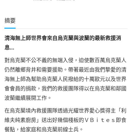
摘要
清海無上師世界會來自烏克蘭與波蘭的最新救援消
息
…
對烏克蘭不公不義的無端入侵，迫使數百萬烏克蘭人
仍然離鄉背井和需要援助。帶著最近由我們摯愛的清
海無上師為幫助烏克蘭人民撥給的十萬歐元以及世界
會會員的捐款，我們的救援團隊得以在烏克蘭和鄰國
波蘭繼續展開工作。
在烏克蘭境內救援團隊透過光耀世界愛心獎得主「利
維夫純素廚房」送出好幾個棧板的ＶＢｉｔｅｓ即食
餐點，給家庭和烏克蘭前線士兵。