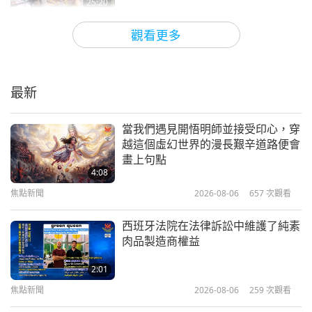
25:20
其他節目
2022-06-22
11128
次觀看
觀看更多
台灣（又稱福爾摩沙）支援在不同國
家避難的烏克蘭（祐蘭任）難民
最新
2:15
焦點新聞
2022-06-01
3926
次觀看
當我們遇見開悟明師並接受印心，穿
越這個虛幻世界的漫長艱辛道路便會
提供救援工作給烏克蘭人（祐蘭任
畫上句點
人）
4:08
焦點新聞
2026-08-06
657
次觀看
7:17
焦點新聞
2022-05-30
4667
次觀看
西班牙法院在法律訴訟中維護了純素
肉品製造商權益
烏克蘭（祐蘭任）人民祈盼地球和平
的感人訊息
2:01
焦點新聞
2026-08-06
259
次觀看
23:16