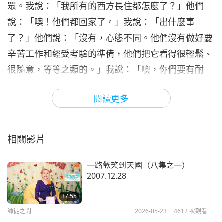
眾。我說：「我所有的西方長住都怎麼了？」他們
師徒之間
2024-02-14
5468
次觀看
說：「噢！他們都回家了。」我說：「出什麼事
信心與體驗（十二集之七）
了？」他們說：「沒有，心態不同。他們沒有做好要
1997.12.25
7
辛苦工作和經受考驗的準備，他們把它看得很輕鬆、
24:25
很隨意，等等之類的。」我說：「噢，你們要有耐
師徒之間
2024-02-15
5628
次觀看
心。他們當然不一樣。他們有不同的業力、不同的想
閱讀更多
信心與體驗（十二集之八）
法、不同的背景。所以我們必須要有耐心。
他們能放
1997.12.25
下一切，來到我們身邊，想留下來，並想接受訓練，
8
20:48
這很好了。
」〔…〕
這不只是為了工作、為了忍耐或
相關影片
師徒之間
2024-02-16
5337
次觀看
任何事。因為我們必須為整個世界著想。而不只是個
人的性格衝突和有點缺乏耐心，以及種種心態上的差
一路歡笑到天國（八集之一）
信心與體驗（十二集之九）
2007.12.28
1997.12.25
異。
9
37:55
25:32
當然，中國人和悠樂（越南）人，也許他們工作得更
師徒之間
2026-05-23
4612
次觀看
師徒之間
2024-02-17
5249
次觀看
努力。他們已經習慣了更多的艱辛，也更能忍受摩