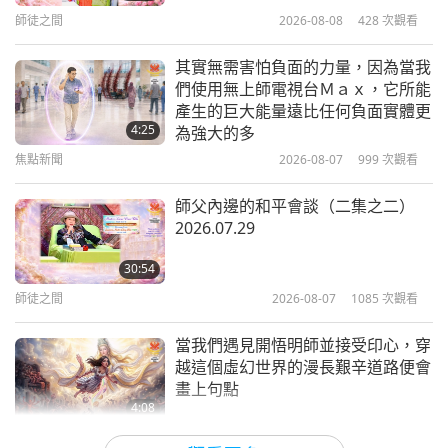
師徒之間
2026-08-08
428
次觀看
「不，如果像你的顏色，就算了吧！算了吧！我不要
41:05
師徒之間
2026-04-16
5079
次觀看
醬油色。我喜歡中國菜，但不喜歡在頭髮上塗醬
其實無需害怕負面的力量，因為當我
們使用無上師電視台Ｍａｘ，它所能
油。」
在開悟中歡笑（八集之一）
產生的巨大能量遠比任何負面實體更
2007.12.27
4:25
所以我罵了她好一陣子，因為她對我說教太久了，洗
為強大的多
焦點新聞
2026-08-07
999
次觀看
了我的頭髮，還趁機摸我的頭等等。然後後來，她缺
38:41
師徒之間
2026-04-08
5213
次觀看
這缺那。她告訴我要做這個、做那個。噢，我感覺被
師父內邊的和平會談（二集之二）
2026.07.29
騙了，就像我被騙了一樣。所以我很生氣。我說：
化身與亡魂的不同（十集之一）
「不，不，你走吧。出去，出去。我不要你做頭髮，
1992.01.26
30:54
走，走！太麻煩了。」但她出去坐在我的客廳裡，沒
師徒之間
2026-08-07
1085
次觀看
37:04
有離開。我告訴她離開。我要出去自己弄。但她沒有
師徒之間
2026-03-29
5956
次觀看
當我們遇見開悟明師並接受印心，穿
離開，只是坐在那。當我出來的時候，［我］已經把
越這個虛幻世界的漫長艱辛道路便會
正確的法門帶來快樂與滿足（七集之
頭髮吹乾了…她欺騙了我—洗了我的頭髮等等，然後
畫上句點
一） 1995.08.19
4:08
什麼也沒做。沒有這個，沒有那個…
焦點新聞
2026-08-06
1080
次觀看
39:18