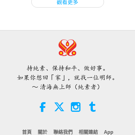
觀看更多
我說：「你是專業人員，你本來就應該準備好這樣和
師徒之間
2026-03-22
5270
次觀看
焦點新聞
那樣東西，以防萬一。只有一個顏色—醬油色，僅此
上帝真的允許戰爭發生嗎，為何和平
而已嗎？你知道我的另一種顏色不是那樣的，我不想
需要如此之久？（四集之一）
35:06
要醬油色。」我很生氣。但她不在乎。她坐在那裡好
2026.03.08
焦點新聞
2026-08-06
296
次觀看
36:12
像什麼都沒發生一樣。我說：「我叫你出去，你聽不
師徒之間
2026-03-18
6502
次觀看
伊斯蘭的水資源道德觀：摘自《聖
懂中文嗎？」然後她出去了，仍然把所有東西都留在
訓》（二集之二）
那裡，以防萬一。我要她把所有東西都帶走，但後來
愛上帝將平和世界（五集之一）
持純素、保持和平、做好事。
1995.08.18
她說…我說：「那好，你一個人出去。不，不，把東
21:43
如果你想回「家」，就找一位明師。
智慧之語
2026-08-06
344
次觀看
西留在那裡。」然後我去美髮店，大約半個小時，就
37:44
～ 清海無上師（純素者）
都做好了。很快，沒有什麼複雜的，沒有解釋，沒有
師徒之間
2026-03-13
5065
次觀看
唐敏．佛萊（純素者）：為更仁慈的
說教，沒有任何麻煩。完全按照我想要的方式做好
世界播下種子（二集之一）
靈性打坐的利益（五集之一）
了。他們立即就知道我想要什麼。
1996.07.20
19:47
素食菁英
2026-08-06
289
次觀看
絕不要相信！千萬別相信外面的人更糟糕這種事。這
36:47
首頁
關於
聯絡我們
相關連結
App
不是真的。他們（有些同修）把事情弄得很複雜。
師徒之間
2026-03-08
5382
次觀看