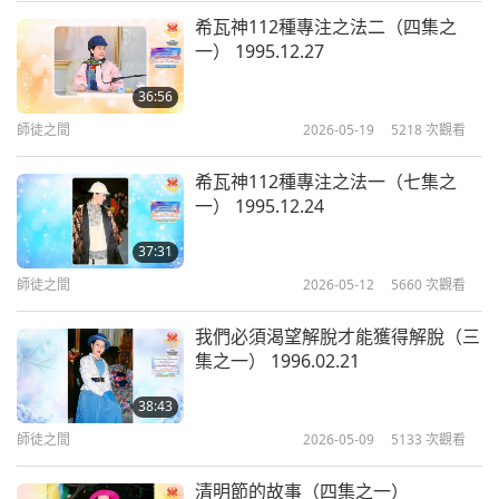
擦。他們習慣了與彼此接觸。肩膀與手肘，他們已經
希瓦神112種專注之法二（四集之
信心與體驗（十二集之十）
一） 1995.12.27
1997.12.25
習慣了。如果我罵中國人，她不會逃跑。比方說這
10
樣。她甚至還會經常來。她喜歡被我罵。有些中國人
36:56
26:40
求我罵他們。因為他們認為我在乎。如果我會責罵，
師徒之間
2026-05-19
5218
次觀看
師徒之間
2024-02-18
5046
次觀看
就表示我在乎、我愛他們。天哪！多麼奇怪的想法！
希瓦神112種專注之法一（七集之
信心與體驗（十二集之十一）
跟你們說，這很不可思議。令人難以置信。因為他們
一） 1995.12.24
1997.12.25
11
也認為，我罵他們的時候，他們認為我清了他們的業
37:31
26:00
障。或許是真的，但我不喜歡。我不喜歡他們骯髒的
師徒之間
2026-05-12
5660
次觀看
師徒之間
2024-02-19
5709
次觀看
業力。
我們必須渴望解脫才能獲得解脫（三
信心與體驗（十二集之十二）
集之一） 1996.02.21
1997.12.25
跟你們說，昨天，我的頭髮，有時我想看起來像你們
12
一樣，你們都是金髮，很漂亮，所以我很「羨慕」，
38:43
24:55
師徒之間
2026-05-09
5133
次觀看
想把頭髮染成金色。但不需要這樣做，他們只要塗一
師徒之間
2024-02-20
5372
次觀看
些漂白劑之類的，挑染就好。所以我想要挑染，因為
清明節的故事（四集之一）