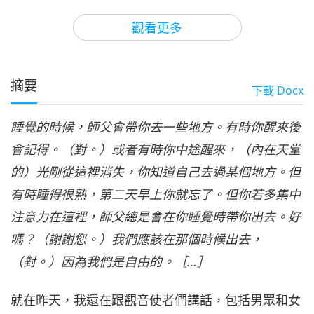
20:11
觀看更多
師徒之間
2024-02-11
6513
次觀看
信心與體驗（十二集之四）
1997.12.25
摘要
下載
Docx
4
24:05
睡覺的時候，師父會帶你去一些地方。有時你醒來後
師徒之間
2024-02-12
5814
次觀看
會記得。（對。）或者有時你中途醒來，（內在天堂
信心與體驗（十二集之五）
的）光剛從這裡消失，你知道自己去過某個地方。但
1997.12.25
5
有時睡得很熟，第二天早上你就忘了。但你若多集中
21:39
注意力在這裡，師父總是會在你睡覺時帶你出去。好
師徒之間
2024-02-13
5813
次觀看
嗎？（謝謝您。）我們應該在那個時候出去，
信心與體驗（十二集之六）
（對。）因為我們是自由的。［…］
1997.12.25
就在昨天，我還在跟觀音使者們講話，包括男眾和女
23:10