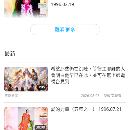
我的髮根又變黑了。於是我打電話給同，請她安排人
1996.02.19
幫我挑染，她打電話給一個中國人，當然，不然還有
37:24
誰呢？然後那個中國人來了，向我推薦各種各樣的東
師徒之間
2026-05-05
4901
次觀看
觀看更多
西，弄得非常複雜。然而上次我去挑染的時候，他們
我們必須感謝誰讓世界大戰迅速結束
只是讓我坐在那裡，塗了一些東西，包上錫箔紙，然
（三集之一） 2026.04.21
後我坐在那裡，過一會兒就變成金髮了。那就是挑
最新
41:08
染。我喜歡那樣。
師徒之間
2026-05-02
5957
次觀看
希望那些仍在沉睡，等待主耶穌的人
她建議先把全部頭髮都染了，因為我有灰白頭髮。要
會明白他早已在此，並可在無上師電
記得自己高貴的品質（九集之一）
視台見到
將全部頭髮染成這種顏色和那種顏色之後，再塗上另
1997.07.13
3:05
一種顏色。我說：「不，不是那樣的。」然後她以專
焦點新聞
2026-08-08
398
次觀看
39:16
業的方式與我交談，並推薦說這種顏色更適合我。我
師徒之間
2026-04-23
5846
次觀看
愛的力量（五集之一） 1996.07.21
說：「比如什麼顏色？」她說：「比如我的顏色」，
她的顏色，紅色。看起來就像稀釋在雪花裡的醬油。
生活在歡樂中（七集之一）
2007.12.28
38:08
所以在她告訴我很多事情後，我看著她的頭髮說：