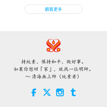
（是！）對，就是這樣。
焦點新聞
2026-08-08
842
次觀看
33:54
觀看更多
師徒之間
2019-10-03
8893
次觀看
世界各地純素趨勢新聞，二○二六年
找到並收容街友的（打坐）小中心，請過來。
從桃園
四至六月（二集之一）
開始。屏東。我想還有花蓮。還有哪裡？台東或是台
勞動節（三集之一）2015.09.16
中。聯絡人員到這邊來。快點，動作快點。所有收容
3:40
短片
2026-08-08
316
次觀看
街友的人，都上來這裡。動作快點，快點。我沒有一
34:11
整天的時間。你們有，我沒有。來這邊。就這些？只
師徒之間
2019-09-30
5573
次觀看
世界各地純素趨勢新聞，二○二六年
有四個。（屏東。）哪裡？（屏東。）屏東？（是，
四至六月（二集之二）
《楞嚴經》：廿五種開悟法門 第一
持純素、保持和平、做好事。
來義。）一個？（兩個。）兩個。（桃園兩個。）三
節（五集之一）2019.04.04
4:58
如果你想回「家」，就找一位明師。
個。（兩個。）不是三個嗎？（一位他女兒帶回家
短片
2026-08-08
279
次觀看
38:18
～ 清海無上師（純素者）
了。）噢！為什麼？為什麼以前不養，現在我們養…
師徒之間
2019-09-25
10569
次觀看
愛的力量（五集之一） 1996.07.21
（之前生病了，生病住院。那剛好他女兒來帶他回
無上明師的恩澤（四集之一）
去。）啊，好奇怪！看我們養，就來搶啦。好，也
2005.02.26，匈牙利
38:08
好，這樣好，這樣好。這樣讓他們女兒知道，如果她
師徒之間
2026-08-08
870
次觀看
30:28