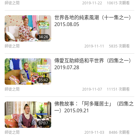
師徒之間
2019-11-22
10615
次觀看
師徒之間
2023-07-28
5588
次觀看
們可能很快就能了。
你們看，就像現在，他們可以進
出悠樂（越南）。他們可以去北方和南方。再也沒有
世界各地的純素風潮（十一集之一）
無條件的幫助與愛即為真解（十
2015.08.05
二集之十） 2019.04.28
人干擾。我很高興，我希望有一天，南北韓也能很
10
快、盡快像這樣，好讓他們的家人不會感到那麼悲
34:26
33:38
傷，
那麼思念彼此；孩子們不會因為父母不在身邊，
師徒之間
2019-11-11
5835
次觀看
師徒之間
2023-07-29
5477
次觀看
而感到很難過；父母也不會因為孩子們獨自在別處，
傳愛互助締造和平世界（四集之一）
無條件的幫助與愛即為真解（十
而感到那麼痛苦。
2019.07.28
二集之十一） 2019.04.28
11
戰爭很可怕。不僅殺人，還拆散了家庭，讓人們的內
35:42
32:50
邊也感到心如死灰或是感到受傷，不只是外在的傷害
師徒之間
2019-11-07
11151
次觀看
師徒之間
2023-07-30
5478
次觀看
而已。也許他們的外在沒有受傷，不過他們的內在受
佛教故事：「阿多羅居士」（四集之
無條件的幫助與愛即為真解（十
傷了。這很可怕。
戰爭也分不同的類型：心理戰和政
一）2015.09.21
二集之十二） 2019.04.28
12
治戰…人類到底在做什麼？我不曉得他們為何要做這
37:07
37:48
一切。僅僅因為不同的意識形態、不同的宗教，就變
師徒之間
2019-11-03
8486
次觀看
師徒之間
2023-07-31
5898
次觀看