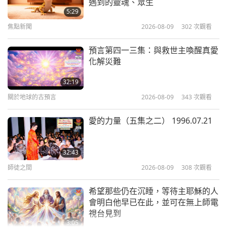
遇到的靈魂、眾生
樣，我認為他們應該退出、辭職，去山中寺廟的某處
2015.09.20
5:29
懺悔，或是做任何別的事，好過只是坐在那裡控制人
焦點新聞
2026-08-09
302
次觀看
37:43
民的生活。
真是丟臉！如果你沒有做好你的工作，你
師徒之間
2019-10-20
5599
次觀看
預言第四一三集：與救世主喚醒真愛
就應該退休、下台、退出。
離開，別干涉人民，把國
化解災難
《楞嚴經》：廿五種開悟法門 第三
家留給別的更開明、更有智慧、更人道的人來照顧。
節（六集之一）2019.04.06
32:19
反正國家也不是你的。如果你不能把工作做好，我請
關於地球的古預言
2026-08-09
343
次觀看
40:48
你出去、滾開，願上帝保佑你，若你還知道什麼是上
師徒之間
2019-10-14
11172
次觀看
帝的話。尤其是那些總是宣稱自己認識上帝、崇拜上
愛的力量（五集之二） 1996.07.21
帝，整天把這些掛在嘴邊的人，卻不按照上帝的仁慈
珍惜上帝在世的恩典快速提昇等級
（五集之一） 2005.02.27，匈牙利
做任何事情，或是連一個有邏輯的、正常的人道體系
32:43
都不遵循。甚至不用說上帝、開悟，什麼都不必說。
師徒之間
2026-08-09
308
次觀看
36:39
己所不欲，勿施於人，僅此而已。政治就是這麼簡
師徒之間
2019-10-09
10553
次觀看
希望那些仍在沉睡，等待主耶穌的人
單。只要人民是好公民，沒有做錯任何事，你就應該
會明白他早已在此，並可在無上師電
《楞嚴經》：廿五種開悟法門 第二
視台見到
讓他們自在。
是嗎？（是。）告訴我，是不是？
節（六集之一）2019.04.05
3:05