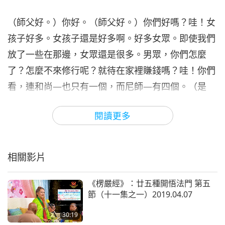
33:09
（師父好。）你好。（師父好。）你們好嗎？哇！女
師徒之間
2023-07-25
5711
次觀看
孩子好多。女孩子還是好多啊。好多女眾。即使我們
無條件的幫助與愛即為真解（十
放了一些在那邊，女眾還是很多。男眾，你們怎麼
二集之七） 2019.04.28
7
了？怎麼不來修行呢？就待在家裡賺錢嗎？哇！你們
34:38
看，連和尚—也只有一個，而尼師—有四個。（是
師徒之間
2023-07-26
5790
次觀看
的。）這個比例真令人驚訝，真不可思議。不管怎
閱讀更多
無條件的幫助與愛即為真解（十
樣，你們還好嗎？（好！）反正我們也無所謂男眾女
二集之八） 2019.04.28
眾。我們只有靈魂和靈性開悟而已。你們幾位不舒服
8
34:02
嗎？病了？有藥嗎？啊，我懂了。好，好，好的，我
相關影片
師徒之間
2023-07-27
5625
次觀看
了解了，現在了解了。抱歉，是從敏感國家來的，跟
昨天的情況類似。
《楞嚴經》：廿五種開悟法門 第五
無條件的幫助與愛即為真解（十
節（十一集之一）2019.04.07
二集之九） 2019.04.28
不過南北韓現在的關係好了。一直在變好。只是他們
9
30:19
33:56
還不能…只是他們還不能越過那個舊的邊界，不過他