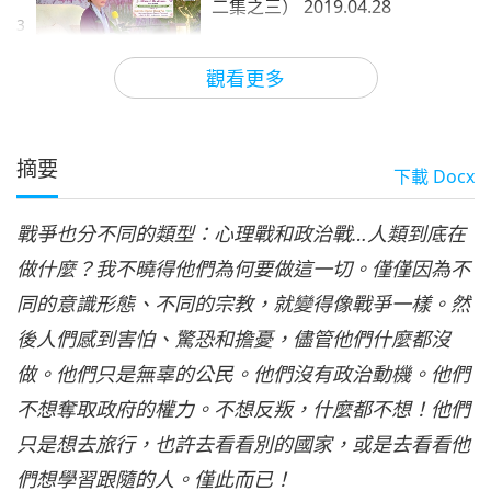
二集之三） 2019.04.28
3
33:29
觀看更多
師徒之間
2023-07-22
7698
次觀看
無條件的幫助與愛即為真解（十
二集之四） 2019.04.28
摘要
下載
Docx
4
32:25
戰爭也分不同的類型：心理戰和政治戰…人類到底在
師徒之間
2023-07-23
6882
次觀看
做什麼？我不曉得他們為何要做這一切。僅僅因為不
無條件的幫助與愛即為真解（十
同的意識形態、不同的宗教，就變得像戰爭一樣。然
二集之五） 2019.04.28
5
後人們感到害怕、驚恐和擔憂，儘管他們什麼都沒
32:04
做。他們只是無辜的公民。他們沒有政治動機。他們
師徒之間
2023-07-24
6065
次觀看
不想奪取政府的權力。不想反叛，什麼都不想！他們
無條件的幫助與愛即為真解（十
只是想去旅行，也許去看看別的國家，或是去看看他
二集之六） 2019.04.28
們想學習跟隨的人。僅此而已！
6