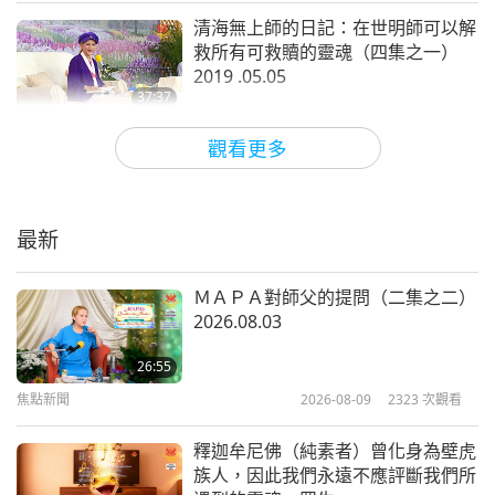
得像戰爭一樣。然後人們感到害怕、驚恐和擔憂，儘
清海無上師的日記：在世明師可以解
管他們什麼都沒做。他們只是無辜的公民。他們沒有
救所有可救贖的靈魂（四集之一）
政治動機。他們不想奪取政府的權力。不想反叛，什
2019 .05.05
37:37
麼都不想！他們只是想去旅行，也許去看看別的國
師徒之間
2019-10-30
13756
次觀看
家，或是去看看他們想學習跟隨的人。僅此而已！
然
觀看更多
後他們必須遮住自己的臉，擔心被迫害以及各種…這
高等奧妙的眾生（三集之一）
2005.02.27，匈牙利
太荒謬了！這真的很野蠻！這就像是用另一種方式殺
最新
人。以一種不同的方式折磨人民。我不知道身體上的
36:39
折磨是否比心理或精神折磨或是情感折磨更加糟糕。
師徒之間
2019-10-27
8404
次觀看
ＭＡＰＡ對師父的提問（二集之二）
我不知道哪種更糟，不過都很糟糕。糟糕透頂！
2026.08.03
《楞嚴經》：廿五種開悟法門 第四
節（五集之一）2019.04.07
人的生命很短暫。人民應該能夠自由地生活，只要不
26:55
焦點新聞
2026-08-09
2323
次觀看
對任何人造成傷害。否則就是野蠻、不文明、落後、
30:59
不道德、非政治。
政治應該是讓人民感到快樂和自
師徒之間
2019-10-22
10321
次觀看
釋迦牟尼佛（純素者）曾化身為壁虎
由、受保護、安全。這是政治家的職責。如果不是這
族人，因此我們永遠不應評斷我們所
師父為徒弟服務（二集之一）