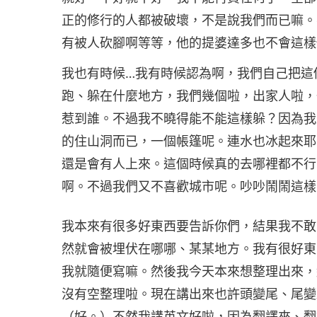
正的修行的人都被破壞，不是說我們而已嘛。
有被人砍腳啊等等，他的提婆達多也不會這樣
我也有時候…我有時候認為啊，我們自己把這
跑、躲在什麼地方，我們幾個啦，出家人啦，
惹到誰。不過我不曉得能不能這樣躲？因為我
的住山洞而已，一個帳篷呢。連水也冰起來耶
還是會有人上來。這個時候真的去哪裡都不行
啊。不過我們又不喜歡城市呢。吵吵鬧鬧這樣
我本來有很多好東西要告訴你們，結果我不敢
然就會被埋伏在哪哪、某某地方。我有很好東
我就隨便寫嘛。然後我今天本來想整理出來，
沒有空整理啦。現在講出來也許頭變尾、尾變
（好。）不然我講英文好啦，因為翻譯來、翻