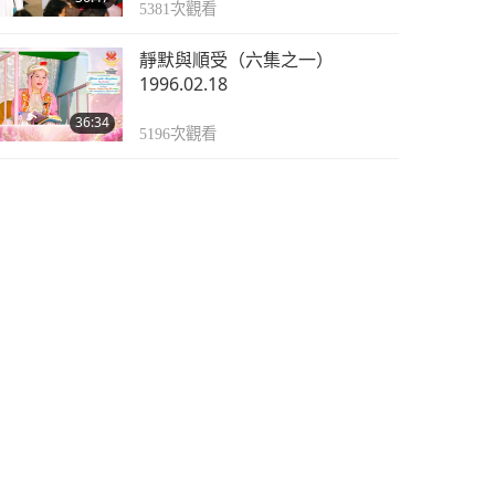
5381
次觀看
靜默與順受（六集之一）
1996.02.18
36:34
5196
次觀看