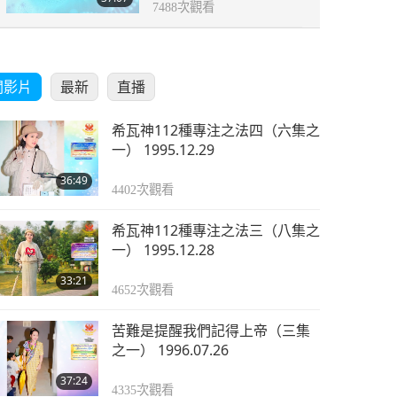
7488
次觀看
關影片
最新
直播
希瓦神112種專注之法四（六集之
一） 1995.12.29
36:49
4402
次觀看
希瓦神112種專注之法三（八集之
一） 1995.12.28
33:21
4652
次觀看
苦難是提醒我們記得上帝（三集
之一） 1996.07.26
37:24
4335
次觀看