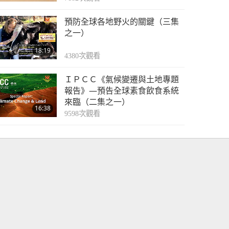
預防全球各地野火的關鍵（三集
之一）
18:19
4380
次觀看
ＩＰＣＣ《氣候變遷與土地專題
報告》—預告全球素食飲食系統
來臨（二集之一）
16:38
9598
次觀看