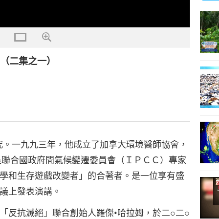
案（二集之一）
究。一九九三年，他成立了加拿大環境醫師協會，
是聯合國政府間氣候變遷委員會（ＩＰＣＣ）專家
學和生存遊戲改變者」的合著者。是一位享有盛
議上發表演講。
「反抗滅絕」聯合創始人羅傑•哈拉姆，於二○二○