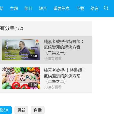
結
主題
節目
短片
重要訊息
下載
語言
有分集
(1/2)
純素者彼得卡特醫師：
氣候變遷的解決方案
（二集之一）
15:00
4668
次觀看
純素者彼得•卡特醫師：
氣候變遷的解決方案
（二集之二）
15:56
3660
次觀看
關影片
最新
直播