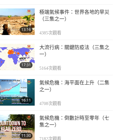
極端氣候事件：世界各地的旱災
（三集之一）
13:16
4385
次觀看
大流行病：關鍵防疫法（三集之
一）
17:31
5164
次觀看
氣候危機：海平面在上升（二集
之一）
16:11
4708
次觀看
氣候危機：倒數計時至零年（七
集之一）
11:30
7182
次觀看