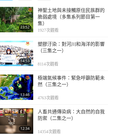
神聖土地與未接觸原住民族群的
脆弱處境（多集系列節目第一
集）
23:52
1927
次觀看
塑膠汙染：對河川和海洋的影響
（三集之一）
14:53
8114
次觀看
極端氣候事件：緊急呼籲防範未
然（三集之一）
13:46
4763
次觀看
人畜共通傳染病：大自然的自我
防禦（二集之一）
12:34
14354
次觀看