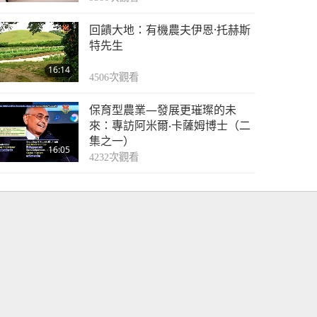
回饋大地：有機農夫伊恩·托赫斯
特先生
16:14
4506
次觀看
保育型農業—發展更璀璨的未
來：專訪阿米爾‧卡薩姆博士（二
集之一）
16:05
4232
次觀看