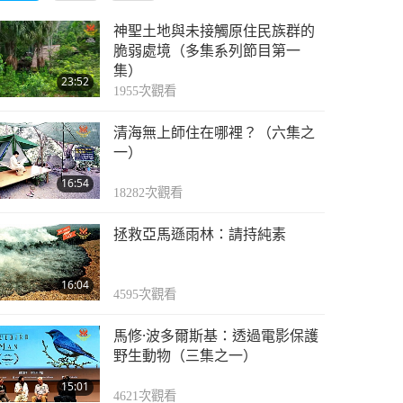
神聖土地與未接觸原住民族群的
脆弱處境（多集系列節目第一
集）
23:52
1955
次觀看
清海無上師住在哪裡？（六集之
一）
16:54
18282
次觀看
拯救亞馬遜雨林：請持純素
16:04
4595
次觀看
馬修·波多爾斯基：透過電影保護
野生動物（三集之一）
15:01
4621
次觀看