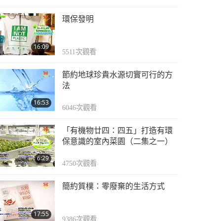
環保發明
16:09
5511
次觀看
節約地球珍貴水源切實可行的方
法
16:53
6046
次觀看
「有機物廿四：四五」打造有環
保意識的室內菜園（二集之一）
6:29
4750
次觀看
簡約質樸：零廢棄的生活方式
17:55
9386
次觀看