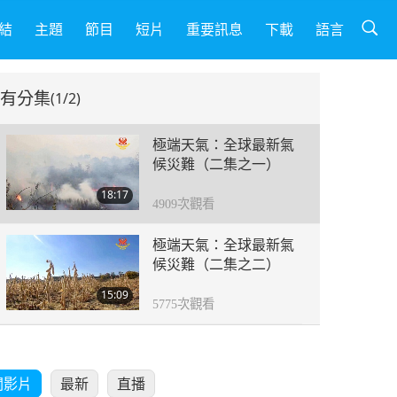
結
主題
節目
短片
重要訊息
下載
語言
有分集
(1/2)
極端天氣：全球最新氣
候災難（二集之一）
18:17
4909
次觀看
極端天氣：全球最新氣
候災難（二集之二）
15:09
5775
次觀看
關影片
最新
直播