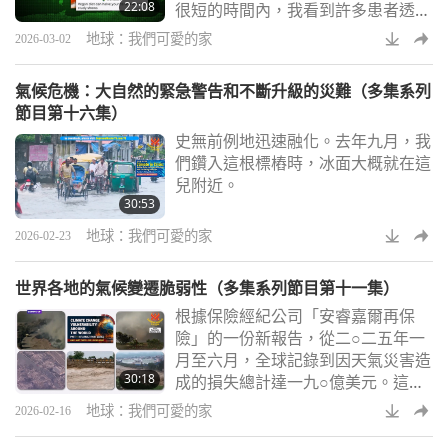
22:08
很短的時間內，我看到許多患者透過
轉向或完全採用植物性飲食，得以避
地球：我們可愛的家
2026-03-02
免或減少藥物劑量，預防糖尿病、減
輕體重，並降低心血管疾病風險。」
氣候危機：大自然的緊急警告和不斷升級的災難（多集系列
節目第十六集）
史無前例地迅速融化。去年九月，我
們鑽入這根標樁時，冰面大概就在這
兒附近。
30:53
地球：我們可愛的家
2026-02-23
世界各地的氣候變遷脆弱性（多集系列節目第十一集）
根據保險經紀公司「安睿嘉爾再保
險」的一份新報告，從二○二五年一
月至六月，全球記錄到因天氣災害造
30:18
成的損失總計達一九○億美元。這些
災害造成的全球損失估計達一三四○
地球：我們可愛的家
2026-02-16
億美元。