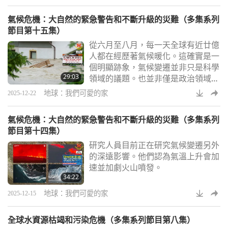
氣候危機：大自然的緊急警告和不斷升級的災難（多集系列
節目第十五集）
從六月至八月，每一天全球有近廿億
人都在經歷著氣候暖化。這確實是一
個明顯跡象，氣候變遷並非只是科學
29:03
領域的議題。也並非僅是政治領域的
事。它正在我們日常生活發生，就在
地球：我們可愛的家
2025-12-22
此時此地。
氣候危機：大自然的緊急警告和不斷升級的災難（多集系列
節目第十四集）
研究人員目前正在研究氣候變遷另外
的深遠影響。他們認為氣溫上升會加
速並加劇火山噴發。
34:22
地球：我們可愛的家
2025-12-15
全球水資源枯竭和污染危機（多集系列節目第八集）