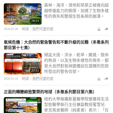
森林、海洋、濕地和草原正被推向超
越修復能力的極限，加速了生物多樣
性的喪失和整個生態系統的崩潰。
28:53
地球：我們可愛的家
2026-03-30
氣候危機：大自然的緊急警告和不斷升級的災難（多集系列
節目第十七集）
傾盆大雨、洪水、乾旱、颶風、致命
的熱浪，以及生物多樣性的喪失，都
是大自然對氣候變遷迫在眉睫的危險
27:12
所發出的警告信號。
地球：我們可愛的家
2026-03-16
正面的轉變締造繁榮的地球（多集系列節目第六集）
紐約大學格羅斯曼醫學院營養與生活
型態醫學執行主任兼副教授蜜雪兒‧
麥克馬肯醫師（純素者）表示：「在