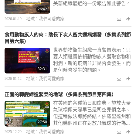
美慈組織最近的一份報告如此警告。
26:42
地球：我們可愛的家
2026-01-19
食用動物族人的肉：助長下次人畜共通病爆發（多集系列節
目第六集）
世界動物衛生組織一直警告表示：只
要人類繼續依賴動物族人獲取食物和
利潤，新的疫病並非是否會發生，而
32:31
是何時會發生的問題。
地球：我們可愛的家
2026-01-12
正面的轉變締造繁榮的地球（多集系列節目第四集）
在美國的各種節日和慶典，施放大量
氣球翱翔天際早已是司空見慣之事。
但這種做法即將終結。佛羅里達州和
27:50
其他幾個州正在對放飛氣球的行為處
以罰款。
地球：我們可愛的家
2025-12-29