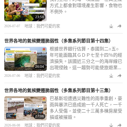
方式上都會對環境產生影響，食物也
不例外。
23:58
地球：我們可愛的家
2026-07-07
世界各地的氣候變遷脆弱性（多集系列節目第十四集）
根據世界銀行估算，泰國到二○五○
年可能面臨其ＧＤＰ七至十四％的經
濟損失。該國近三分之一的海岸線已
26:04
出現侵蝕，這一趨勢可能使旅遊業到
二○四○年代中期，每年流失高達十
地球：我們可愛的家
2026-07-06
億美元。
世界各地的氣候變遷脆弱性（多集系列節目第十三集）
巴基斯坦遭遇災難性的雨季重創，豪
雨與暴洪已造成逾一千人死亡，一千
多人受傷，並使二十三萬多棟房屋受
27:06
損或被摧毀。
地球：我們可愛的家
2026-06-08