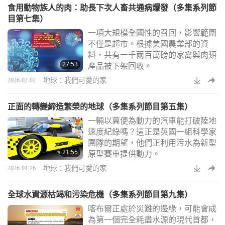
食用動物族人的肉：助長下次人畜共通病爆發（多集系列節
目第七集）
一項大規模全國性的召回，影響範圍
不僅是超市。根據美國農業部的資
料，共有一千兩百萬磅的家禽與肉類
27:53
產品被下架回收。
地球：我們可愛的家
2026-02-02
正面的轉變締造繁榮的地球（多集系列節目第五集）
一輛以糞便為動力的汽車能打破陸地
速度紀錄嗎？這正是英國一組科學家
團隊的期望，他們正利用污水為新型
21:55
原型賽車提供動力。
地球：我們可愛的家
2026-01-26
全球水資源枯竭和污染危機（多集系列節目第九集）
喀布爾正處於災難的邊緣，可能會成
為第一個完全耗盡水源的現代首都，