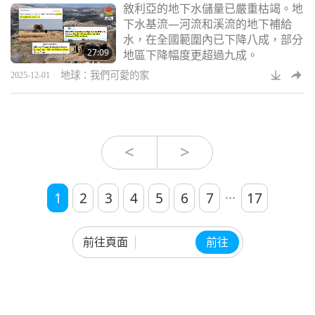
敘利亞的地下水儲量已嚴重枯竭。地
下水基流—河流和溪流的地下補給
水，在全國範圍內已下降八成，部分
27:09
地區下降幅度更超過九成。
地球：我們可愛的家
2025-12-01
<
>
...
1
2
3
4
5
6
7
17
前往頁面
前往