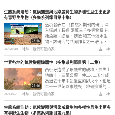
生態系統浩劫：氣候變遷與污染威脅生物多樣性且生出更多
有毒野生生物（多集系列節目第十集）
這項發表在 《自然》期刊的研究 深
入探討了超過 兩萬三千多個物種 包
括魚類、螃蟹、蜻蜓 和其他淡水生
26:48
物。該研究的共同作者之一 表示，
大多數物種 並非僅受到單一威脅 導
地球：我們可愛的家
2026-06-01
致滅絕風險 而是多種威脅的共同作
用。
世界各地的氣候變遷脆弱性（多集系列節目第十二集）
西班牙遭受了最嚴重的破壞，損失土
地四十．三萬公頃，使二○二五年成
為過去十年中最嚴重的野火季，也是
25:46
二十一世紀以來燒毀土地最慘重的一
年。
地球：我們可愛的家
2026-04-20
生態系統浩劫：氣候變遷與污染威脅生物多樣性且生出更多
有毒野生生物（多集系列節目第九集）