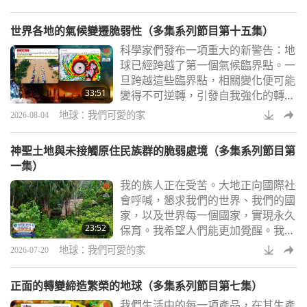
世界各地的氣候變遷脆弱性（多集系列節目第十五集）
科學家們發布一項重大的新警告：地
球已經跨越了第一個氣候臨界點。一
旦跨越這些臨界點，相關變化便可能
33:51
變得不可逆轉，引發自我強化的轉
變，那會加速全球暖化。
地球：我們可愛的家
2026-08-04
神聖土地與未接觸原住民族群的脆弱處境（多集系列節目第
一集）
我的族人正在受苦。大地正向國際社
會呼喊，懇求我們的世界、我們的國
家，以及世界每一個國家，實現永久
23:52
保育。我希望人們能更加覺醒。我希
望國際社會能意識到，必須與我們一
地球：我們可愛的家
2026-07-20
起捍衛生命與「地球之肺」。請更多
國際大眾前來。支持我們的奮鬥！
正面的轉變締造繁榮的地球（多集系列節目第七集）
我們生活中的每一項產品，在其生產