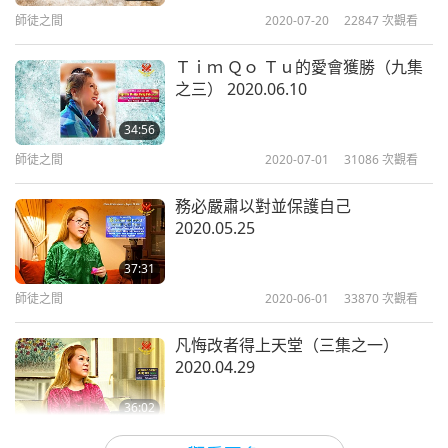
果師父在打坐中得知更多訊息，或發現新事物，而且
師徒之間
2020-07-20
22847
次觀看
能與世人分享，我們會萬分珍惜。也會很高興。）當
Ｔｉｍ Ｑｏ Ｔｕ的愛會獲勝（九集
然，當然。你們想知道什麼？我才能講。
之三） 2020.06.10
（您在長期閉關中，可有什麼新發現？師父必定一直
34:56
不遺餘力，設法盡快修補並提昇這個世界。您發現什
師徒之間
2020-07-01
31086
次觀看
麼新事物嗎？）嗯，有，也沒有。此刻取決於人類。
務必嚴肅以對並保護自己
因為現在業障大不可擋。已經累積太久了。而且人類
2020.05.25
沒什麼悔意。所以，我還在等待。當然，如果人類悔
37:31
改，一切會否極泰來。萬事萬物會隨之好轉。（是，
師徒之間
2020-06-01
33870
次觀看
師父。）
凡悔改者得上天堂（三集之一）
（新冠病毒不斷蔓延，對全世界的影響前所未見，似
2020.04.29
乎沒人真正意識到解決之道。假設全世界立即持純
36:02
素，這病毒會多快消失？）很快。但是人類卻不持純
師徒之間
2020-05-09
28992
次觀看