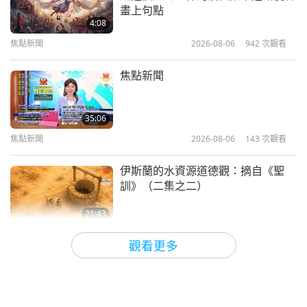
動物對清海無上師無條件的愛（二
外表這件「衣服」，不會發生別的事。（謝謝師父，
畫上句點
集之一） 2020.03.30
4:08
了解。）我們不會發生任何不幸。我們會回「家」。
焦點新聞
2026-08-06
942
次觀看
1:20:49
（謝謝師父。）
師徒之間
2020-04-12
17606
次觀看
焦點新聞
（師父，值此新冠疫情危機，人們皆銜命居家禁足。
動物對清海無上師無條件的愛（二集
師父有話想對大家說嗎？）喔，他們最好待在家裡，
之二） 2020.03.30
35:06
照政府規定的去做。（是，師父。）我也吩咐過你
焦點新聞
2026-08-06
143
次觀看
56:24
們，如果必須外出該怎麼做以保護自己。（有，師
師徒之間
2020-04-13
13846
次觀看
父。謝謝師父。）病毒是有形的，所以必須以有形的
伊斯蘭的水資源道德觀：摘自《聖
訓》（二集之二）
方法防護。唉，可憐的大眾！他們目前惶恐不已。
（對。）我不記得ＳＡＲＳ或禽流感時，民眾曾被這
21:43
智慧之語
2026-08-06
144
次觀看
樣禁足。有嗎？（這是頭一遭。）對，我想這是首度
觀看更多
發生，疫情爆發迫使民眾被禁足。（對，師父。）我
唐敏．佛萊（純素者）：為更仁慈的
猜，目前街道都空了，許多建築物都宛如鬼城，諸如
世界播下種子（二集之一）
此類。（對，師父，沒錯。）可憐的民眾。能怎麼