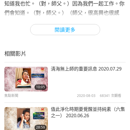
知道我也忙。（對，師父。）因為我們一起工作。你
們會知道。（對，師父。）（師父，很高興也很感
恩，您撥冗來電，讓我們和您共度此刻，非常感謝師
閱讀更多
父。我們知道您正在閉關。而且師父工作很辛苦，也
很辛苦地打坐，更犧牲一切，連您的…）不，我們都
工作很辛苦。（對，師父。）不只是我而已。
相關影片
（對。）你們工作也很辛苦，我很感激上帝有你們
在，讓我們能一起工作。（謝謝師父。我們很高興和
清海無上師的重要訊息 2020.07.29
師父一起工作。）這一定是你們的使命。（是，師
父。）（我們很感激師父您。）好，還有什麼事要告
10:05
訴我嗎？（有，師父。師父最近對所有世人，和羽翼
焦點新聞
2020-08-03
68341
次觀看
下照顧許多生命的全球政治和宗教領袖所分享的緊急
值此淨化時期要覺醒並持純素（六集
訊息，全都令我們萬分感動。師父，您撥出寶貴時
之一） 2020.06.26
間，苦口婆心勸說他們。您知無不言，言無不盡。如
28:59