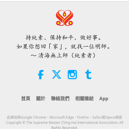
19:47
辦？
然而這只是警示之一，無奈大家就是充耳不聞。
素食菁英
2026-08-06
126
次觀看
我認為政府和宗教領袖，必須擔任更強而有力的領導
師父內邊的和平會談（二集之一）
角色。必須採取更立竿見影的措施。（確實，師父，
2026.07.29
對。）告訴人們，只需回歸自己原本的慈悲天性。不
持純素、保持和平、做好事。
38:45
再吃肉，不再屠殺無辜和無助者，不再殘酷地折磨他
如果你想回「家」，就找一位明師。
師徒之間
2026-08-06
1189
次觀看
們。
（好的，師父。）我的意思是，死亡並非大問
～ 清海無上師（純素者）
題，我們總有一天會死。重點在於對受害者的折磨方
西班牙法院在法律訴訟中維護了純素
肉品製造商權益
式。（對，師父。）還有屠殺受害者的方式，殘酷到
天地都不忍卒睹。
2:01
焦點新聞
2026-08-06
431
次觀看
（師父，這些人畜共通的傳染病，都是由於人類的行
首頁
關於
聯絡我們
相關連結
App
為才從動物傳給人類。）是的。（所有ＳＡＲＳ、Ｍ
ＭＡＰＡ對師父的提問（二集之一）
2026.08.03
ＥＲＳ、豬流感、禽流感…還有這次的新冠肺炎。）
此網站與Google Chrome、Microsoft Edge、FireFox、Safari或Opera相容
對！病毒應該是，一些吃野生動物的人所傳播出來
25:38
Copyright © The Supreme Master Ching Hai International Association. All
Rights Reserved.