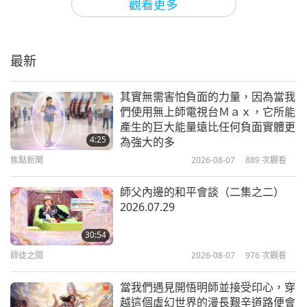
素，一昧想盡辦法找解藥。（是，師父。）
他們也可
觀看更多
能有所發現，有可能。但是我不想說什麼。（是，師
凡悔改者得上天堂（三集之二）
2020.04.29
父。）因為說出來他們會依賴，就會不知悔改。如此
最新
一來會前功盡棄。而且會再出現別的病毒。懂嗎？
42:16
（懂，師父。）之後還會有別的危難。
師徒之間
2020-05-10
28332
次觀看
其實無需害怕負面的力量，因為當我
們使用無上師電視台Ｍａｘ，它所能
最重要的是人類必須回歸自己原本的慈悲天性，不是
凡悔改者得上天堂（三集之三）
產生的巨大能量遠比任何負面實體更
2020.04.29
只依靠藥物和發明。（對，師父。）這些是一時的。
4:25
為強大的多
焦點新聞
2026-08-07
889
次觀看
（有，師父。我們也目睹許多氣候變化，危機似乎越
52:02
來越嚴峻。這些氣候危機就像倒數計時嗎？）我們必
師徒之間
2020-05-11
25938
次觀看
師父內邊的和平會談（二集之二）
須抱持希望。（是的，師父。）我們必須抱持希望，
2026.07.29
清海無上師慈愛關切非洲和中國
而且必須祈禱。不然會每況愈下。（是，師父。）但
2020.04.17
30:54
我們全都會提昇。只是我替那些還不了解的人類和眾
師徒之間
2026-08-07
976
次觀看
42:02
生感到遺憾。對我們而言，沒問題。好嗎？（好，師
師徒之間
2020-04-24
21217
次觀看
當我們遇見開悟明師並接受印心，穿
父。）對你們、對我，沒問題。我們只是換地方，換
越這個虛幻世界的漫長艱辛道路便會