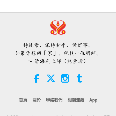
35:06
焦點新聞
2026-08-06
296
次觀看
伊斯蘭的水資源道德觀：摘自《聖
訓》（二集之二）
持純素、保持和平、做好事。
21:43
如果你想回「家」，就找一位明師。
智慧之語
2026-08-06
345
次觀看
～ 清海無上師（純素者）
唐敏．佛萊（純素者）：為更仁慈的
世界播下種子（二集之一）
19:47
素食菁英
2026-08-06
291
次觀看
首頁
關於
聯絡我們
相關連結
App
師父內邊的和平會談（二集之一）
2026.07.29