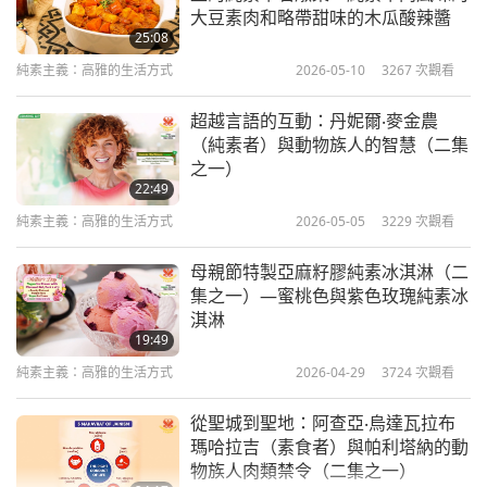
大豆素肉和略帶甜味的木瓜酸辣醬
25:08
純素主義：高雅的生活方式
2026-05-10
3267
次觀看
超越言語的互動：丹妮爾‧麥金農
（純素者）與動物族人的智慧（二集
之一）
22:49
純素主義：高雅的生活方式
2026-05-05
3229
次觀看
母親節特製亞麻籽膠純素冰淇淋（二
集之一）—蜜桃色與紫色玫瑰純素冰
淇淋
19:49
純素主義：高雅的生活方式
2026-04-29
3724
次觀看
從聖城到聖地：阿查亞‧烏達瓦拉布
瑪哈拉吉（素食者）與帕利塔納的動
物族人肉類禁令（二集之一）