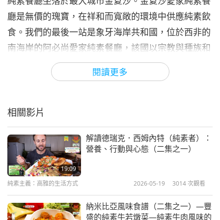
純素餐廳坐落於最大城市金夏沙。金夏沙愛家純素餐
廳是無價的瑰寶，在祥和而寬敞的環境中供應純素飲
食。我們的最後一站是象牙海岸共和國，位於西非的
南海岸的阿必尚愛家純素餐廳，該國以宗教與種族和
諧，以及出口可可聞名。靜謐的花園與協調的色澤，
閱讀更多
此家餐廳的裝飾與布置營造出舒適而鮮活的感受。
相關影片
解讀德瑞克．西姆內特（純素者）：
營養、行動與心態（二集之一）
19:09
純素主義：高雅的生活方式
2026-05-19
3014
次觀看
納米比亞風味食譜（二集之一）—豐
盛的純素牛若燉菜—純素牛肉風味的