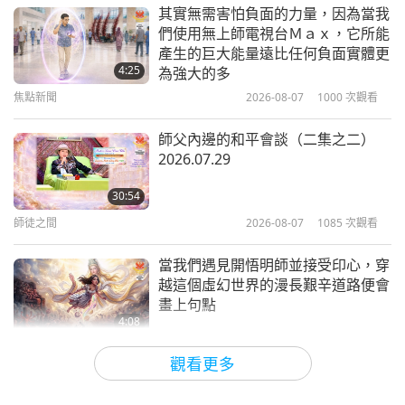
純素主義：高雅的生活方式
2026-04-07
3162
次觀看
其實無需害怕負面的力量，因為當我
們使用無上師電視台Ｍａｘ，它所能
純素復活節特輯（二集之一）—純素
產生的巨大能量遠比任何負面實體更
奶香烤馬鈴薯片與純素杏鮑菇排
4:25
為強大的多
焦點新聞
2026-08-07
1000
次觀看
26:21
純素主義：高雅的生活方式
2026-03-29
3816
次觀看
師父內邊的和平會談（二集之二）
2026.07.29
逆轉阿茲海默症：狄恩歐尼斯醫師的
純素生活方式計畫（二集之一）
30:54
師徒之間
2026-08-07
1085
次觀看
25:42
純素主義：高雅的生活方式
2026-03-24
3542
次觀看
當我們遇見開悟明師並接受印心，穿
越這個虛幻世界的漫長艱辛道路便會
畫上句點
4:08
焦點新聞
2026-08-06
1081
次觀看
觀看更多
焦點新聞