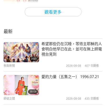
24:17
純素主義：高雅的生活方式
2026-04-21
3468
次觀看
觀看更多
純素義式餛飩以扁豆、麵筋和純素腰
果奶油起司為內餡搭配蔬菜高湯
最新
23:57
純素主義：高雅的生活方式
2026-04-19
3637
次觀看
希望那些仍在沉睡，等待主耶穌的人
會明白他早已在此，並可在無上師電
印尼傳統香蘭椰子風味小吃—純素印
視台見到
尼煎餅（米鬆餅）搭配菠蘿蜜棕櫚糖
3:05
醬及純素香蘭椰絲卷（煎餅卷）
焦點新聞
2026-08-08
407
次觀看
31:42
純素主義：高雅的生活方式
2026-04-12
3663
次觀看
愛的力量（五集之一） 1996.07.21
純素育兒：滋養孩童，打造天堂世界
（二集之一）
38:08
師徒之間
2026-08-08
435
次觀看
20:16