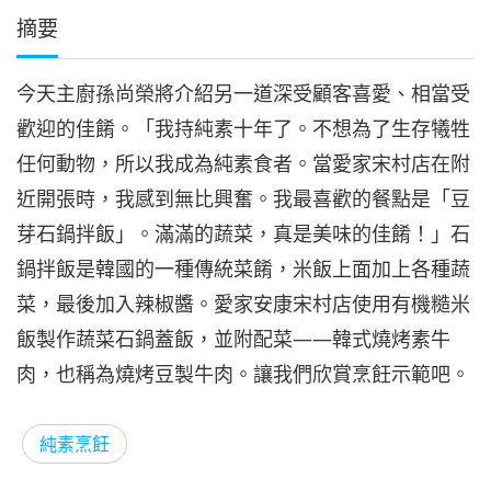
摘要
今天主廚孫尚榮將介紹另一道深受顧客喜愛、相當受
歡迎的佳餚。「我持純素十年了。不想為了生存犧牲
任何動物，所以我成為純素食者。當愛家宋村店在附
近開張時，我感到無比興奮。我最喜歡的餐點是「豆
芽石鍋拌飯」。滿滿的蔬菜，真是美味的佳餚！」石
鍋拌飯是韓國的一種傳統菜餚，米飯上面加上各種蔬
菜，最後加入辣椒醬。愛家安康宋村店使用有機糙米
飯製作蔬菜石鍋蓋飯，並附配菜——韓式燒烤素牛
肉，也稱為燒烤豆製牛肉。讓我們欣賞烹飪示範吧。
純素烹飪