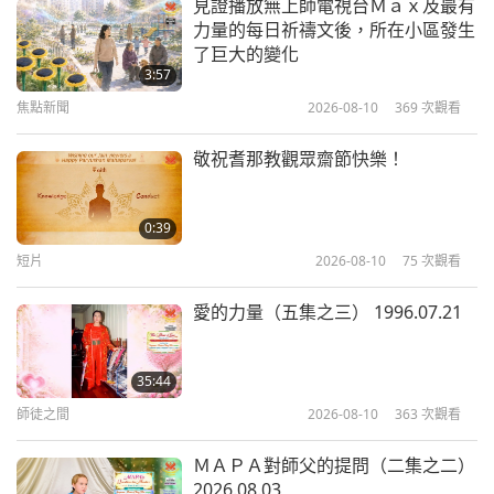
見證播放無上師電視台Ｍａｘ及最有
力量的每日祈禱文後，所在小區發生
珍妮莉亞和瑞提希‧德希穆克（皆為
了巨大的變化
純素者）：從寶萊塢及其他領域展望
3:57
未來（二集之一）
焦點新聞
2026-08-10
369
次觀看
26:06
純素主義：高雅的生活方式
2026-02-10
3235
次觀看
敬祝耆那教觀眾齋節快樂！
北韓純素街頭小吃口袋飯糰—人造肉
飯（大豆素肉）和豆腐飯（脆皮煎豆
0:39
腐）
短片
2026-08-10
75
次觀看
26:42
純素主義：高雅的生活方式
2026-02-08
3797
次觀看
愛的力量（五集之三） 1996.07.21
從二○二五年的ＲＡＧＥ巡迴之旅到
純素一月運動（二集之一）
35:44
師徒之間
2026-08-10
363
次觀看
24:14
純素主義：高雅的生活方式
2026-01-27
3132
次觀看
ＭＡＰＡ對師父的提問（二集之二）
2026.08.03