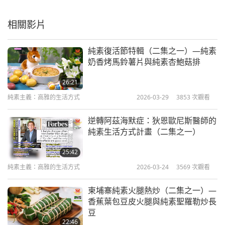
相關影片
純素復活節特輯（二集之一）—純素
奶香烤馬鈴薯片與純素杏鮑菇排
26:21
純素主義：高雅的生活方式
2026-03-29
3853
次觀看
逆轉阿茲海默症：狄恩歐尼斯醫師的
純素生活方式計畫（二集之一）
25:42
純素主義：高雅的生活方式
2026-03-24
3569
次觀看
柬埔寨純素火腿熱炒（二集之一）—
香蕉葉包豆皮火腿與純素聖羅勒炒長
豆
22:46