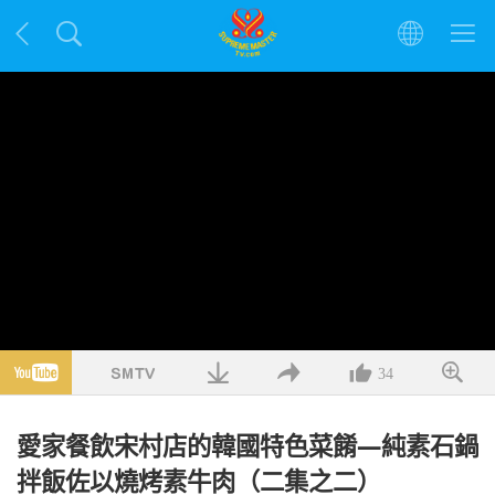
34
愛家餐飲宋村店的韓國特色菜餚—純素石鍋
拌飯佐以燒烤素牛肉（二集之二）