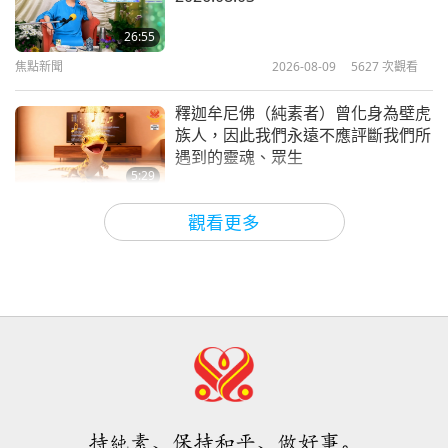
細煮慢熬塞內加爾燉菜（二集之一）
—營養豐富的純素馬菲（花生醬燉
26:55
菜）搭配番茄與甜椒為基底
焦點新聞
2026-08-09
5627
次觀看
29:59
純素主義：高雅的生活方式
2026-01-11
3489
次觀看
釋迦牟尼佛（純素者）曾化身為壁虎
族人，因此我們永遠不應評斷我們所
遇到的靈魂、眾生
5:29
焦點新聞
2026-08-09
717
次觀看
觀看更多
冷凍花椰菜不需事先解凍，就能在氣
炸鍋中烹調得非常美味
1:43
焦點新聞
2026-08-09
334
次觀看
預言第四一三集：與救世主喚醒真愛
化解災難
持純素、保持和平、做好事。