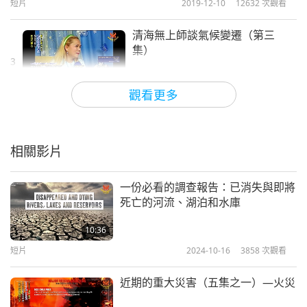
短片
2019-12-10
12632
次觀看
清海無上師談氣候變遷（第三
集）
3
1:27
觀看更多
短片
2019-12-10
12129
次觀看
清海無上師談氣候變遷（第四
集）
相關影片
4
2:36
一份必看的調查報告：已消失與即將
短片
2019-12-10
12765
次觀看
死亡的河流、湖泊和水庫
清海無上師談氣候變遷（第五
10:36
集）
短片
2024-10-16
3858
次觀看
1:18
近期的重大災害（五集之一）—火災
短片
2019-12-10
11703
次觀看