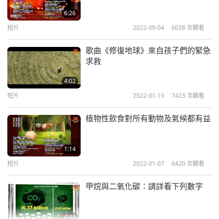
清海無上師談氣候變遷（第六
6:26
集）
短片
2022-09-04
6038
次觀看
6
1:09
歌曲《修復地球》來自孩子們的緊急
短片
2019-12-10
11606
次觀看
求救
清海無上師談氣候變遷（第七
4:02
集）
短片
2022-01-19
7423
次觀看
7
1:01
植物性飲食對所有動物及氣候都有益
短片
2019-12-10
11431
次觀看
清海無上師談氣候變遷（第八
1:14
集）
短片
2022-01-07
6420
次觀看
8
1:56
甲烷與二氧化碳：請詳看下列數字
短片
2019-12-10
11675
次觀看
清海無上師談氣候變遷（第九
4:44