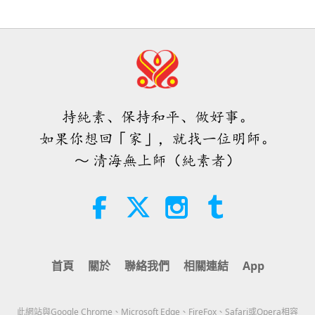
短片
2019-12-10
12938
次觀看
25:38
清海無上師談氣候變遷節錄：我
焦點新聞
2026-08-05
7802
次觀看
們不必限制車輛—遏制畜牧業產
16
生的甲烷才是解決之道
「快速充電」是一種美妙的方法，能
1:20
在物質世界開始讓人感到過於沉重
時，重新與內在上帝連結
短片
2020-11-23
11402
次觀看
持純素、保持和平、做好事。
3:46
如果你想回「家」，就找一位明師。
清海無上師談氣候變遷節錄：缺
焦點新聞
2026-08-05
1418
次觀看
水—全球的問題
～ 清海無上師（純素者）
17
焦點新聞
3:55
短片
2021-01-29
10573
次觀看
38:07
清海無上師談氣候變遷節錄：我
焦點新聞
2026-08-05
337
次觀看
們的海洋生物報告
首頁
關於
聯絡我們
相關連結
App
18
伊斯蘭的水資源道德觀：摘自《聖
2:31
訓》（二集之一）
短片
2021-02-02
9913
次觀看
此網站與Google Chrome、Microsoft Edge、FireFox、Safari或Opera相容