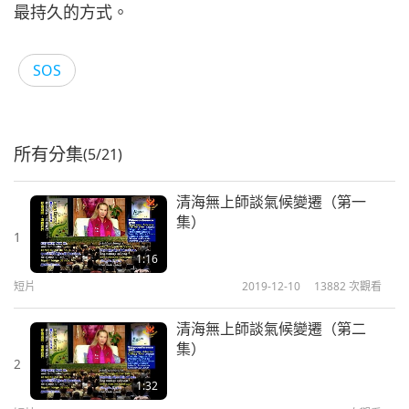
最持久的方式。
SOS
所有分集
(5/21)
清海無上師談氣候變遷（第一
集）
1
1:16
短片
2019-12-10
13882
次觀看
清海無上師談氣候變遷（第二
集）
2
1:32