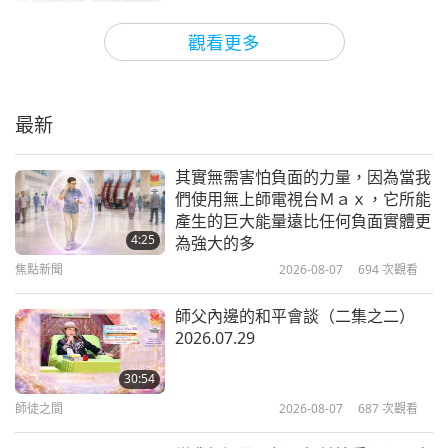
集）
短片
2021-11-16
14341
次觀看
9
觀看更多
1:21
日本歷史上的禁肉令是從西元七到十
短片
2019-12-10
11590
次觀看
九世紀施行長達一千兩百年
最新
清海無上師談氣候變遷（第十
1:09
集）
短片
2021-11-09
7636
次觀看
10
其實無需害怕負面的力量，因為當我
1:22
們使用無上師電視台Ｍａｘ，它所能
孩子們的求救
產生的巨大能量遠比任何負面實體更
短片
2019-12-10
11322
次觀看
4:25
為強大的多
清海無上師談氣候變遷（第十一
焦點新聞
2026-08-07
694
次觀看
3:27
集）
短片
2021-02-01
10001
次觀看
11
師父內邊的和平會談（二集之二）
1:22
2026.07.29
當英雄吧，拯救我們的孩子，禁止一
短片
2019-12-10
12023
次觀看
切肉類，馬上！
30:54
清海無上師談氣候變遷（第十二
師徒之間
2026-08-07
687
次觀看
6:58
集）
短片
2020-02-14
38082
次觀看
12