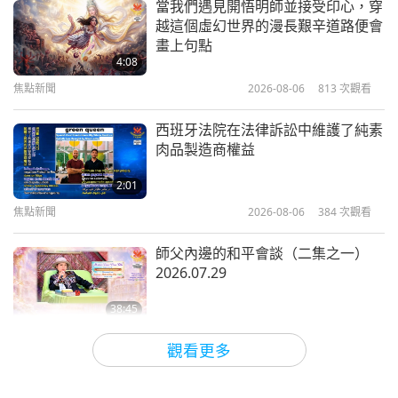
當我們遇見開悟明師並接受印心，穿
1:46
越這個虛幻世界的漫長艱辛道路便會
畜牧業是造成全球暖化的最嚴重人為
畫上句點
短片
2019-12-10
11449
次觀看
禍因
4:08
清海無上師談氣候變遷（第十三
焦點新聞
2026-08-06
813
次觀看
3:06
集）
短片
2019-11-18
7795
次觀看
13
西班牙法院在法律訴訟中維護了純素
1:16
肉品製造商權益
全球暖化背景下發達國家和發展中國
短片
2019-12-10
11708
次觀看
家的對比
2:01
清海無上師談氣候變遷（第十四
焦點新聞
2026-08-06
384
次觀看
2:31
集）
短片
2018-03-12
13008
次觀看
14
師父內邊的和平會談（二集之一）
1:00
2026.07.29
短片
2019-12-10
11842
次觀看
38:45
清海無上師談氣候變遷：拯救地
師徒之間
2026-08-06
1012
次觀看
觀看更多
球的解決之道
15
ＭＡＰＡ對師父的提問（二集之一）
10:34
2026.08.03