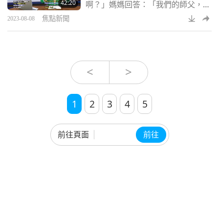
42:20
啊？」媽媽回答：「我們的師父，清
定一世就能清付，了解嗎？會延續好
海無上師！」親戚們說：「師父一眼
幾世。
焦點新聞
2023-08-08
難忘。」喪禮結束後，發放一百二十
個純素愛家便當。我的親戚們非常高
興能享用美味的純素美食並表示他們
願意成為純素者。葬禮就像一個純素
派對。我們有幸得師父印心，願大家
<
>
都能吃純素、愛護身體、運動、勤
修、遵循師父的教理，幫助師父達成
純素世界的目標。
1
2
3
4
5
前往頁面
前往