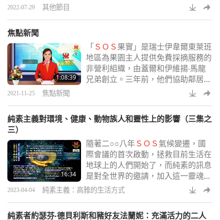
運送了兩批現金、純素食品、藥品和
其他節目
2022-07-29
其他必需品。援助總值約為兩萬一千
五百歐元，亦即約兩萬一千五百四十
焦點新聞
美元。
「
ＳＯＳ
果實」是瑞士伊韋爾東萊班
地區為果園主人提供免費採摘服務的
非營利組織，由蓋爾和伊維揚‧馬龍
1:08:39
兄弟創立。三年前，他們協助鄰居採
收水果時有了這個想法。這非營利組
焦點新聞
2021-11-25
織採收作物剩餘未摘的部分，因而確
保沒有農產品白白浪費，園主、義工
純素主義對環境、健康、動物族人和靈性上的影響（三集之
和
ＳＯＳ
果實各獲得一份公平的收
三）
成。這整個季節約有三公噸的蘋果被
隨著二○○八年
ＳＯＳ
氣候變遷，國
送到當地的榨汁廠，在那裡榨成果
際會議的首次啟動，拯救目前生活在
汁、低溫殺菌並包裝銷售。該團體也
地球上的人們開始了，而純素的訊息
與餐廳合作銷售他們的產品，像是果
16:34
是對全世界的邀請，加入這一靈魂解
醬和果汁。
脫的行列。「所以，我們祈禱他們的
純素主義：高雅的生活方式
2023-04-04
靈魂解脫。」天堂在二○二二年，要
求我們摯愛的清海無上師（純素者）
純素者約瑟芬‧德貝利斯和豬好友法蘭妮：充滿活力的二人
停止代表人類進行斡旋之後，師父給