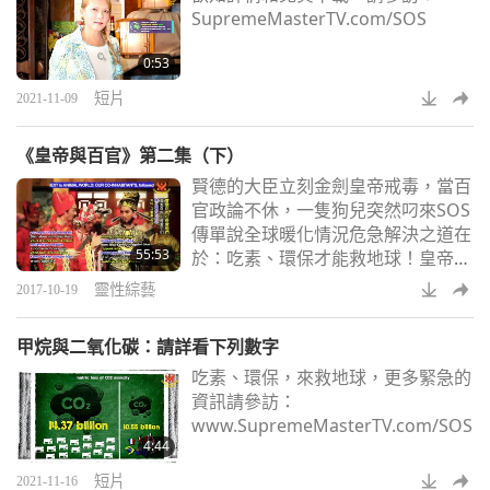
SupremeMasterTV.com/SOS
0:53
短片
2021-11-09
《皇帝與百官》第二集（下）
賢德的大臣立刻金劍皇帝戒毒，當百
官政論不休，一隻狗兒突然叼來SOS
傳單說全球暖化情況危急解決之道在
55:53
於：吃素、環保才能救地球！皇帝批
准在各地植樹力行環保，忠誠們也稟
靈性綜藝
2017-10-19
明推行環保還需要挖鑿大塘貯集雨
水，力陳吃素利益良多，採行純素主
甲烷與二氧化碳：請詳看下列數字
義才是救地球最快的方法。
吃素、環保，來救地球，更多緊急的
資訊請參訪：
www.SupremeMasterTV.com/SOS
4:44
短片
2021-11-16