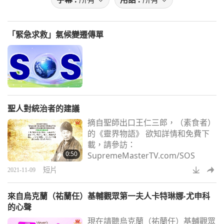
「緊急求救」氣候變遷傳單
聖人對統治者的建議
摘自聖師出口王仁三郎，（素食者）
的《靈界物語》 欲知詳情和免費下
載，請參訪：
0:50
SupremeMasterTV.com/SOS
短片
2021-11-09
來自烏克蘭（祐蘭任）基輔觀眾第一夫人卡特琳娜‧尤申科
的心聲
現在請聽烏克蘭（祐蘭任）基輔觀眾