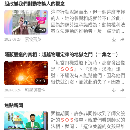
組改變我們對動物族人的觀念
出這個寶貴的建議，作為最後的生命
這些行動脫穎而出，但一個這麼年輕
線。「只是請求上帝原諒你。拜託，
的人，她的參與和成就並不止於此，
請帶著誠意、帶著最大的悔意、帶著
因為約瑟芬還承諾成為：動物權利法
最大的誠意、最大的謙卑來做這件
12:59
案立法運動的推動者，及「羅斯的法
事。
律」ＤＣ和「學生反對物種歧視」
素食菁英
2022-06-23
（
ＳＯＳ
）ＤＣ的活躍成員。約瑟芬
不遺餘力下定決心傳播純素飲食的重
隱蔽通道的真相：超越物理定律的地獄之門（二集之二）
要性，及迫切需要取消動物族人養
「每當飛機或船下沉時，都會發出像
殖。誠然，法蘭妮和其他豬族人表現
是『
ＳＯＳ
』、『求救、求救』訊
出的誠摯之愛，說明了動物族人固有
號，不過沒有人能幫他們，因為他們
的高貴品質。
21:13
很快就沉沒，並就此消失了。因為那
是一個通往低等世界的入口。我們的
科學與靈性
2024-01-24
世界已經很低，很抱歉這樣說，但還
有比我們更低的，在那裡仇恨、悲
焦點新聞
傷、痛苦、好戰、兇惡的氣氛更強
葬禮期間，許多非同修收到了師父設
烈，還有身心的折磨。這些是較低等
計的
ＳＯＳ
傳單。親戚們看到師父的
的世界。百慕達三角是通往較低等世
法相，就問：「這位美麗的女孩是誰
界的其中一個通道。［…］業障不一