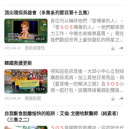
頂尖環保英雄會（多集系列節目第十五集）
各位可以稱呼他們『發傳單的人』，
『發
ＳＯＳ
傳單的人』。他們都很努
力工作，今晚也來娛樂嘉賓。」現在
28:28
我們歡迎世界上最快竄紅的明星之
一：義大利裔歌手，菲麗帕‧喬妲
藝術與靈性
2023-04-18
諾。她被譽為「天賦歌手」，她的首
張唱片《激情》，不僅獲獎，也虜獲
韓國救援更新
世界各地觀眾的心，並且名列古典音
得知這些訊息後，大邱小中心立刻採
樂排行榜首位，在澳洲和日本獲得金
購廚房用具，加上其他日常用品，與
唱片的成就。今晚，菲麗帕將演唱兩
《愛是唯一的解決之道》及
ＳＯＳ
小
首歌，《從您那兒學到的》以西班牙
10:14
冊一起打包。該團隊接著趕赴醴泉郡
語演唱，及靈性歌曲《愛您》以義大
和奉化郡以及聞慶市與榮州市的社區
利語演唱。
精選新聞
2023-09-20
中心，總共運送兩百五十組救災物
資，價值逾六千一百美元，給當地的
自我斷食脫離愉快的陷阱：艾倫‧戈德哈默醫師（純素者）
配發單位，他們隨後再將救災物品發
（三集之二）
送給受災戶。社區中心的志工代表災
ＳＯＳ
是國際危險標誌，這符號也代
民表示誠摯感謝我們世界會。「非常