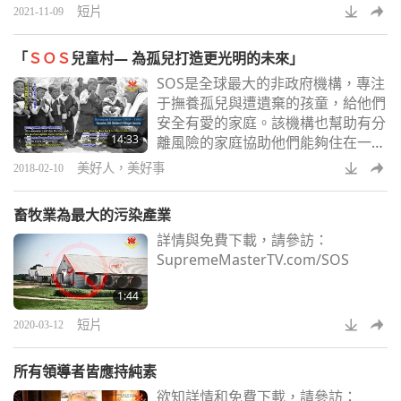
短片
2021-11-09
「
ＳＯＳ
兒童村— 為孤兒打造更光明的未來」
SOS是全球最大的非政府機構，專注
于撫養孤兒與遭遺棄的孩童，給他們
安全有愛的家庭。該機構也幫助有分
14:33
離風險的家庭協助他們能夠住在一
起。這個慈善機構堅信每個孩子都值
美好人，美好事
2018-02-10
得在關愛的家庭中成長。
畜牧業為最大的污染產業
詳情與免費下載，請參訪：
SupremeMasterTV.com/SOS
1:44
短片
2020-03-12
所有領導者皆應持純素
欲知詳情和免費下載，請參訪：