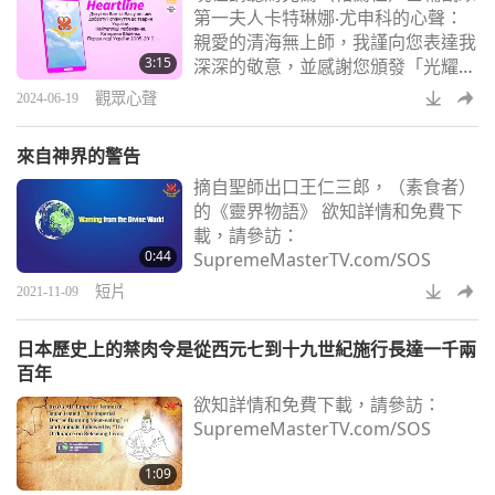
第一夫人卡特琳娜‧尤申科的心聲：
親愛的清海無上師，我謹向您表達我
3:15
深深的敬意，並感謝您頒發「光耀世
界愛心獎」給塔瑪拉‧塔瑙夫斯卡，
觀眾心聲
2024-06-19
她於卅多年前在烏克蘭基輔創立
ＳＯ
Ｓ
動物收容所。塔瑪拉是為動物權益
來自神界的警告
不懈奮鬥的戰士。 我從一九九五年
摘自聖師出口王仁三郎，（素食者）
認識塔瑪拉，當時我第一次在電視新
的《靈界物語》 欲知詳情和免費下
聞節目中看到她的工作。我自願服
載，請參訪：
務，並盡我所能地支持她。
0:44
SupremeMasterTV.com/SOS
短片
2021-11-09
日本歷史上的禁肉令是從西元七到十九世紀施行長達一千兩
百年
欲知詳情和免費下載，請參訪：
SupremeMasterTV.com/SOS
1:09