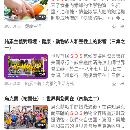
表了食品內添加的化學物質，包括
感謝清海無上師世界會，帶來如此必
鹽、油和糖，這些欺騙大腦的飽足機
要的廚房用具送給水患災民。
12:32
制形成所謂的『快樂陷阱』。」今
日，戈德哈默醫師要探討清水斷食的
健康生活
2020-08-15
細節以及這方式如何成為修復健康的
模式。「我們的能量與功能主要部分
純素主義對環境、健康、動物族人和靈性上的影響（三集之
與消化有關。
一）
世界首屆
ＳＯＳ
氣候變遷國際會議在
美國舉行。該會議由清海無上師世界
會主辦，於二○○八年七月廿六日在
17:59
美國加州舉行，隨後兩年在十三個國
家共舉辦了廿七場氣候變遷會議。二
純素主義：高雅的生活方式
2023-03-21
○二一年，柏克萊市議會宣布，計劃
至二○二四年，將該市的動物性產品
烏克蘭（祐蘭任）：世界與您同在（四集之二）
攝入量減少五成，並用純植物產品取
烏克蘭戰爭開始幾週後，在得知烏克
而代之。自二○二二年二月起，紐約
蘭基輔的
ＳＯＳ
動物收容所需要財政
市的公立學校開始每週一次，於週五
援助後，我們來自德國、波蘭、奧地
提供純素餐點。
18:02
利和蒙古的世界會會員自費為收容所