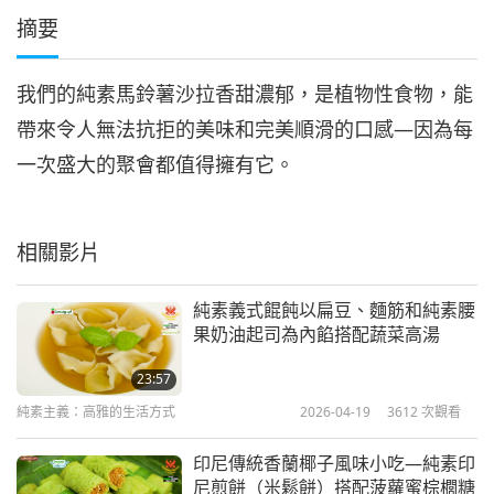
摘要
我們的純素馬鈴薯沙拉香甜濃郁，是植物性食物，能
帶來令人無法抗拒的美味和完美順滑的口感—因為每
一次盛大的聚會都值得擁有它。
相關影片
純素義式餛飩以扁豆、麵筋和純素腰
果奶油起司為內餡搭配蔬菜高湯
23:57
純素主義：高雅的生活方式
2026-04-19
3612
次觀看
印尼傳統香蘭椰子風味小吃—純素印
尼煎餅（米鬆餅）搭配菠蘿蜜棕櫚糖