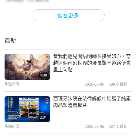
25:42
純素主義：高雅的生活方式
2026-03-24
3521
次觀看
觀看更多
柬埔寨純素火腿熱炒（二集之一）—
香蕉葉包豆皮火腿與純素聖羅勒炒長
豆
最新
22:46
純素主義：高雅的生活方式
2026-03-15
3634
次觀看
當我們遇見開悟明師並接受印心，穿
越這個虛幻世界的漫長艱辛道路便會
純素巴西燉菜（二集之一）—大蕉莫
畫上句點
凱卡（大蕉燉菜）
4:08
焦點新聞
2026-08-06
689
次觀看
25:38
純素主義：高雅的生活方式
2026-03-01
3510
次觀看
西班牙法院在法律訴訟中維護了純素
肉品製造商權益
恢復地球最初的盟約：Ｂ星球的願景
（二集之一）
2:01
焦點新聞
2026-08-06
287
次觀看
26:13