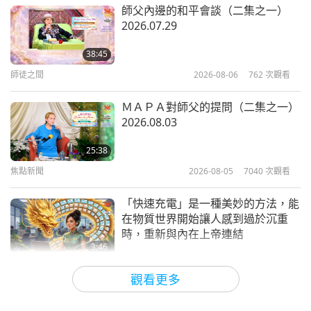
純素主義：高雅的生活方式
2026-02-24
3807
次觀看
師父內邊的和平會談（二集之一）
2026.07.29
現成的純素酥皮點心食譜（二集之
一）—純素蘑菇、羽衣甘藍酥皮派
38:45
師徒之間
2026-08-06
762
次觀看
26:58
純素主義：高雅的生活方式
2026-02-15
3769
次觀看
ＭＡＰＡ對師父的提問（二集之一）
2026.08.03
珍妮莉亞和瑞提希‧德希穆克（皆為
純素者）：從寶萊塢及其他領域展望
25:38
未來（二集之一）
焦點新聞
2026-08-05
7040
次觀看
26:06
純素主義：高雅的生活方式
2026-02-10
3201
次觀看
「快速充電」是一種美妙的方法，能
在物質世界開始讓人感到過於沉重
時，重新與內在上帝連結
3:46
焦點新聞
2026-08-05
1186
次觀看
觀看更多
焦點新聞