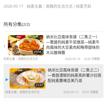
2026-05-17
純素主義：高雅的生活方式
/
純素烹飪
所有分集
(2/2)
納米比亞風味食譜（二集之一）
—豐盛的純素牛若燉菜—純素牛
1
肉風味的大豆素肉和略帶甜味的
25:08
木瓜酸辣醬
純素主義：高雅的生活方式
2026-05-10
3236
次觀看
納米比亞風味食譜（二集之二）
—香甜濃郁的純素馬鈴薯沙拉搭
配純素鷹嘴豆美乃滋
21:37
純素主義：高雅的生活方式
2026-05-17
3310
次觀看