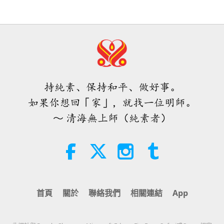
38:07
焦點新聞
2026-08-05
264
次觀看
伊斯蘭的水資源道德觀：摘自《聖
訓》（二集之一）
持純素、保持和平、做好事。
22:27
如果你想回「家」，就找一位明師。
智慧之語
2026-08-05
261
次觀看
～ 清海無上師（純素者）
不只是鈣質：塑造骨骼健康的日常習
慣
21:56
健康生活
2026-08-05
301
次觀看
首頁
關於
聯絡我們
相關連結
App
月球：我們明亮的天體夥伴（二集之
二）