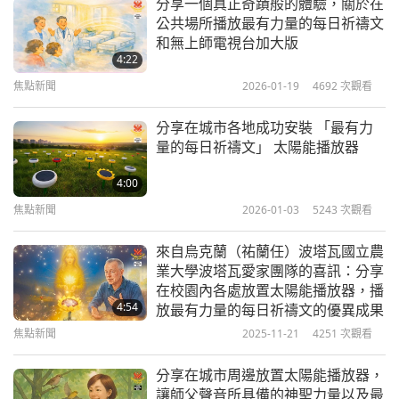
能量，想在車內靜坐冥想。當我駕車繞行聖地時，驚
分享一個真正奇蹟般的體驗，關於在
公共場所播放最有力量的每日祈禱文
見原本矗立著的建築物只剩下一片空地，這才意識到
和無上師電視台加大版
這裡是洛杉磯那場毀滅性大火的災區之一。道場外僅
4:22
剩殘垣斷壁，但那座雄偉的建築，連同耶穌基督、尤
焦點新聞
2026-01-19
4692
次觀看
迦南達及其他印度開悟大師、佛陀、亞西西的聖方濟
分享在城市各地成功安裝 「最有力
各（亦以對動物族人慈悲聞名）的聖像與雕像，甚至
量的每日祈禱文」 太陽能播放器
供奉著聖雄甘地骨灰—這些珍寶—全都安然無恙。
4:00
誠然，神聖的介入是如此強大。或許有人尚不知曉，
焦點新聞
2026-01-03
5243
次觀看
尤迦南達將合一的智慧帶入西方，教導耶穌的教誨不
來自烏克蘭（祐蘭任）波塔瓦國立農
僅限於基督教，更是印度瑜伽行者所熟知的「神性覺
業大學波塔瓦愛家團隊的喜訊：分享
悟」普世科學的一部分。他闡明耶穌並非僅僅是人類
在校園內各處放置太陽能播放器，播
4:54
放最有力量的每日祈禱文的優異成果
肉身；他是降臨肉身的上帝意識，旨在協助人類重返
焦點新聞
2025-11-21
4251
次觀看
上帝懷抱。感謝您，三位至大能者！在我接受印心期
間，我曾有過一場與主耶穌的內在體驗，我深知您，
分享在城市周邊放置太陽能播放器，
讓師父聲音所具備的神聖力量以及最