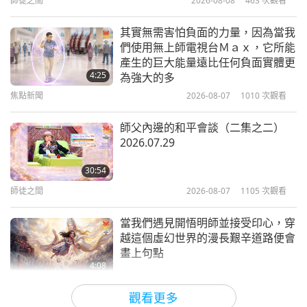
佑傾注於我們的世界！很高興得知尤迦南達的湖畔聖
師徒之間
2026-08-08
463
次觀看
4:25
地在火災中倖免於難，依然安然屹立。尤迦南達是充
焦點新聞
2025-09-10
4145
次觀看
其實無需害怕負面的力量，因為當我
滿愛的聖者，他為世界帶來團結與慈悲。願你與堅強
們使用無上師電視台Ｍａｘ，它所能
見證最有力量的每日祈禱文的提昇力
產生的巨大能量遠比任何負面實體更
的美國都能發現，你們正蒙受無盡的和平福佑。永遠
量
4:25
為強大的多
愛你，並向你致上由衷的感謝，感謝你付出的所有努
焦點新聞
2026-08-07
1010
次觀看
4:02
力以支持充滿愛的世界。你將因從事上帝的工作而獲
焦點新聞
2025-07-11
4218
次觀看
師父內邊的和平會談（二集之二）
得無量功德，儘管你的動機是無條件的付出！」
2026.07.29
見證在被困靈魂最多、最痛苦、最需
要光的地方播放無上師電視台加大版
30:54
的正面變化
師徒之間
2026-08-07
1105
次觀看
5:17
焦點新聞
2025-06-15
7563
次觀看
當我們遇見開悟明師並接受印心，穿
越這個虛幻世界的漫長艱辛道路便會
最有力量的每日祈禱文之所以如此強
畫上句點
大，是因為師父賦予了與「聖號」和
4:08
「禮物」同等神聖力量
焦點新聞
2026-08-06
1090
次觀看
5:44
觀看更多