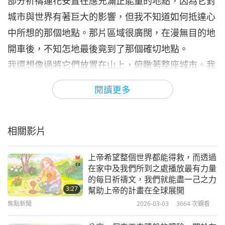
部分祈禱蓮花安置在應充滿正能量的地點，因為它對
城市與世界有著巨大的影響，但我不知道如何抵達心
中所想的那個地點。那片區域很廣闊，在漫無目的地
開車後，不知怎地最後竟到了那個確切地點。
我還想像過將它們放置在山上，俯瞰著整座城市。我
在地圖上隨意標記一條登山步道，直到抵達現場才發
閱讀更多
現，那確實是一座能將整座城市盡收眼底的高山。當
我正往山下走時，我看見不只一位，而是兩位美麗的
貓頭鷹族人一同落在桿子上—那時天色尚明，這相當
相關影片
不尋常。我聽說貓頭鷹族人是指引或守護的靈性象
上帝希望整個世界都能得救，而透過
徵。我真心希望我確實受到指引。
在家中及我們所到之處播放最有力量
我也想分享一件事，那件事讓我因敬畏神聖能量而感
的每日祈禱文，我們就能盡一己之力
3:27
幫助上帝的計畫在全球展開
動落淚。回家途中，我感到疲憊，便順道前往尤迦南
焦點新聞
2026-03-03
3664
次觀看
達的「自我了悟協會」湖畔聖地，因為那裡充滿靈性