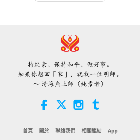
焦點新聞
2025-06-11
5752
次觀看
焦點新聞
見證每天誦念最有力量的每日祈禱文
的超凡內在境界
35:06
焦點新聞
2026-08-06
298
次觀看
4:51
焦點新聞
2025-02-13
167491
次觀看
伊斯蘭的水資源道德觀：摘自《聖
訓》（二集之二）
幫助家人和這世界的最佳方法
持純素、保持和平、做好事。
21:43
如果你想回「家」，就找一位明師。
智慧之語
2026-08-06
349
次觀看
3:58
～ 清海無上師（純素者）
焦點新聞
2022-12-06
6630
次觀看
唐敏．佛萊（純素者）：為更仁慈的
世界播下種子（二集之一）
見證播放無上師電視台的光拯救亡靈
上天堂並能提昇世界能量水平
19:47
素食菁英
2026-08-06
292
次觀看
3:36
首頁
關於
聯絡我們
相關連結
App
焦點新聞
2022-08-26
14905
次觀看
師父內邊的和平會談（二集之一）