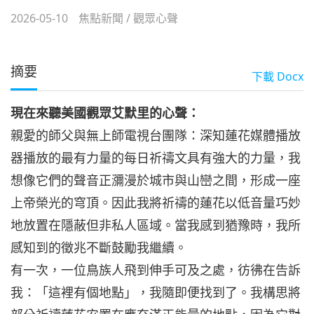
2026-05-10
焦點新聞
/
觀眾心聲
摘要
下載
Docx
現在來聽美國觀眾艾默里的心聲：
親愛的師父與無上師電視台團隊：深知蓮花媒體播放
器播放的最有力量的每日祈禱文具有強大的力量，我
想像它們的聲音正瀰漫於城市與山巒之間，形成一座
上帝榮光的穹頂。因此我將祈禱的蓮花以低音量巧妙
地放置在隱蔽但非私人區域。當我感到猶豫時，我所
感知到的徵兆不斷鼓勵我繼續。
有一次，一位鳥族人飛到伸手可及之處，彷彿在告訴
我：「這裡有個地點」，我隨即便找到了。我構思將