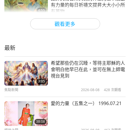
師父，正是末世時主耶穌的再臨。艾默里 來自美國
有力量的每日祈禱文提昇大大小小所
4:55
有萬物
專注的艾默里，您在尋找放置播放最有力量的每日祈
焦點新聞
2025-10-30
8228
次觀看
觀看更多
禱文的蓮花播放器時，所經歷到的支持與指引，實在
善用所有可用的靈性工具來實現最高
令人深受啟發。毫無疑問，您被引導至能發揮最大影
的利益，使自己和他人受益
響力的地方。每一朵蓮花以及每台「無上師電視台加
最新
4:20
大版」的播放器都為世界帶來巨大的正能量！願您與
焦點新聞
2024-02-29
8325
次觀看
希望那些仍在沉睡，等待主耶穌的人
心胸開闊的美國人民永遠蒙受神聖慈愛的福佑，無上
會明白他早已在此，並可在無上師電
見證無上師電視台以及最有力量的每
師電視台團隊
視台見到
日祈禱文所帶來的巨大加持力使母親
3:05
附註：以下是師父給您的慈愛回覆：
「充滿活力的艾
康復
焦點新聞
2026-08-08
428
次觀看
3:37
默里，你所體驗的『由最有力量的每日祈禱文蓮花所
焦點新聞
2025-09-12
4479
次觀看
形成的上帝榮光穹頂』，是非常美好的願景而且一定
愛的力量（五集之一） 1996.07.21
能實現！感謝你為實現這份福佑所付出的辛勤努力。
分享太陽之王的訊息：現在是時候反
思，為何如此宏偉的星球正在我們眼
並感謝上帝與三位至大能者，讓所有的神聖慈愛與福
38:08
前崩塌，而我們卻無動於衷