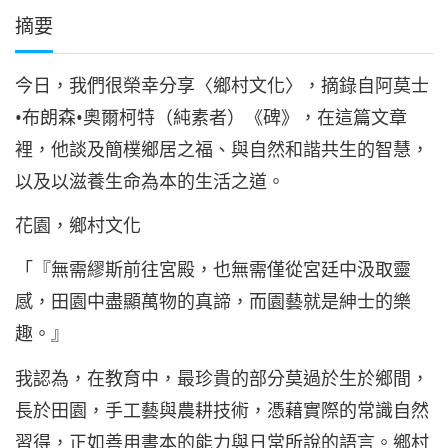
摘要
今日，我們很榮幸分享〈鄉村文化〉，摘錄自阿莫士
•布朗森•奧爾柯特（純素者）《碑》，在這篇文章
裡，他談及簡樸鄉居之福、與自然和諧共生的智慧，
以及以滋養生命為本的生活之道。
花園，鄉村文化
「『無需繆斯前往宮殿，也無需僅從宮廷中汲取靈
感，田園中盡顯萬物的真諦，而園藝就是紳士的樂
趣。』
我認為，在教育中，最珍貴的部分莫過於生於鄉間，
長於田園，手工藝與農耕技術，憑藉實際的常識自然
習得，正如善用書本的能力與日常所說的語言。鄉村