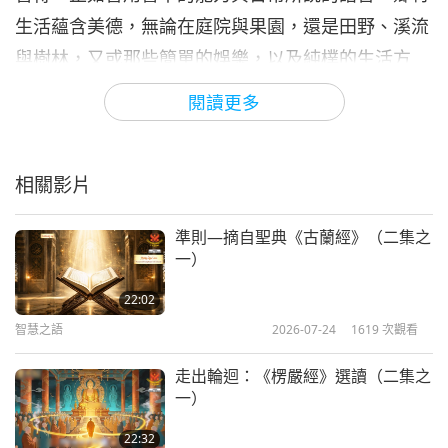
生活蘊含美德，無論在庭院與果園，還是田野、溪流
與樹林，又或那些簡單的娛樂，以及純樸的生活方
式，都是都市與大學中所無法提供的體驗。大學教育
閱讀更多
不足之處，在於極少數的大學畢業生選擇從事農耕或
鄉村活動。一切職業都應服從於思想，這些都能促進
相關影片
思維活躍與道德上的活力。經古聖先賢的智慧薰陶，
這些已成經典，對各行各業與各階層的人都是最為合
準則—摘自聖典《古蘭經》（二集之
適的休閒活動，如生活中的面向：『書籍、睿智的談
一）
吐、花園與田野，以及純粹的自然所賦予的一切喜
22:02
悅。』
智慧之語
2026-07-24
1619
次觀看
鄉村的影響力對培養家庭美德極為可貴，甚至不可或
走出輪迴：《楞嚴經》選讀（二集之
缺，特別是在我們這樣的社會，受傳統觀念的影響，
一）
人們往往更傾向於從書本與大學中尋求教養，而非透
22:32