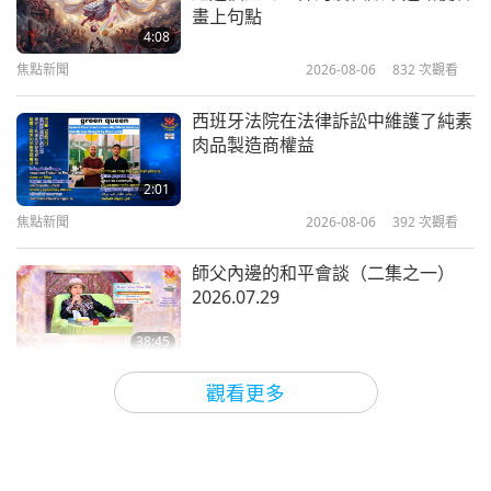
失落的大陸亞特蘭提斯：摘自神智學
畫上句點
的神聖教義《神祕教義》第二冊（二
4:08
集之一）
焦點新聞
2026-08-06
832
次觀看
16:52
智慧之語
2026-07-06
2590
次觀看
西班牙法院在法律訴訟中維護了純素
肉品製造商權益
普羅提諾（素食者）著作《六部九章
集》選文—論命運（二集之一）
2:01
焦點新聞
2026-08-06
392
次觀看
21:28
智慧之語
2026-07-03
2584
次觀看
師父內邊的和平會談（二集之一）
2026.07.29
38:45
師徒之間
2026-08-06
1047
次觀看
觀看更多
ＭＡＰＡ對師父的提問（二集之一）
2026.08.03