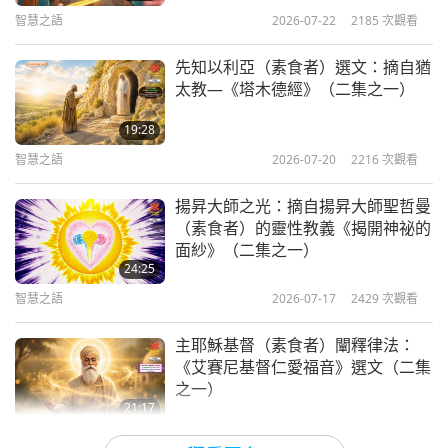
過與人和事更直接的接觸，但正是這樣的經驗，讓新
智慧之語
2026-07-22
2185
次觀看
興社群受益良多，而農業是其中的重要橋樑，因此古
先知以利亞（素食者）選文：摘自猶
典著作更值得我們細細研讀。人總追求自己熱愛的事
太教—《塔木德經》（二集之一）
物，然而對鄉村樂趣的嚮往幾乎是普世共通。只要稍
19:28
加培養，就很容易喜歡上鄉間生活，也會從那些原始
智慧之語
2026-07-20
2216
次觀看
而純粹的事物中找到真正的喜悅。［…］」
揚昇大師之光：摘自揚昇大師聖哲曼
（素食者）的靈性教義《揭開神祕的
面紗》（二集之一）
24:25
智慧之語
2026-07-17
2429
次觀看
主耶穌基督（素食者）闡釋律法：
《艾賽尼基督仁愛福音》選文（二集
之一）
21:17
智慧之語
2026-07-15
2248
次觀看