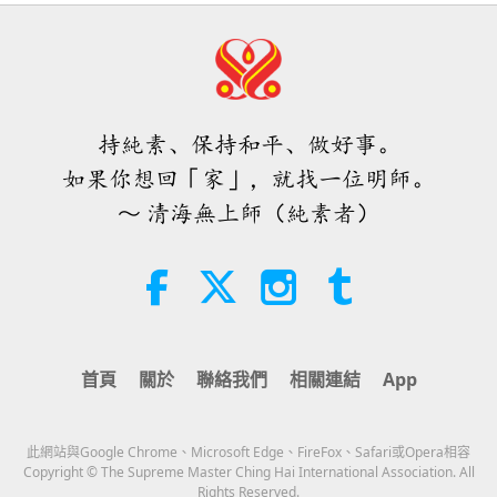
25:38
焦點新聞
2026-08-05
7875
次觀看
「快速充電」是一種美妙的方法，能
在物質世界開始讓人感到過於沉重
時，重新與內在上帝連結
持純素、保持和平、做好事。
3:46
如果你想回「家」，就找一位明師。
焦點新聞
2026-08-05
1431
次觀看
～ 清海無上師（純素者）
焦點新聞
38:07
焦點新聞
2026-08-05
342
次觀看
首頁
關於
聯絡我們
相關連結
App
伊斯蘭的水資源道德觀：摘自《聖
訓》（二集之一）
此網站與Google Chrome、Microsoft Edge、FireFox、Safari或Opera相容
22:27
Copyright © The Supreme Master Ching Hai International Association. All
Rights Reserved.