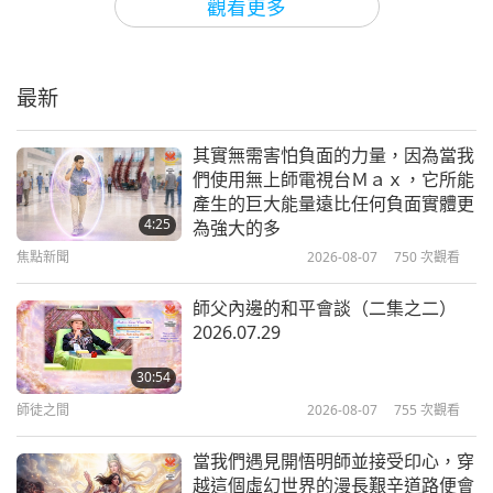
觀看更多
主耶穌基督（素食者）闡釋律法：
《艾賽尼基督仁愛福音》選文（二集
之一）
最新
18:29
智慧之語
2026-07-13
2410
次觀看
其實無需害怕負面的力量，因為當我
們使用無上師電視台Ｍａｘ，它所能
信仰神聖：美國原住民族詩歌與吟唱
產生的巨大能量遠比任何負面實體更
（二集之一）
4:25
為強大的多
焦點新聞
2026-08-07
750
次觀看
19:44
智慧之語
2026-07-10
2286
次觀看
師父內邊的和平會談（二集之二）
2026.07.29
須菩提尊者（純素者）選集經文（二
集之一）
30:54
師徒之間
2026-08-07
755
次觀看
24:09
智慧之語
2026-07-08
2380
次觀看
當我們遇見開悟明師並接受印心，穿
越這個虛幻世界的漫長艱辛道路便會