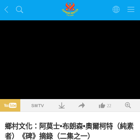
22
鄉村文化：阿莫士•布朗森•奧爾柯特（純素
者）《碑》摘錄（二集之一）