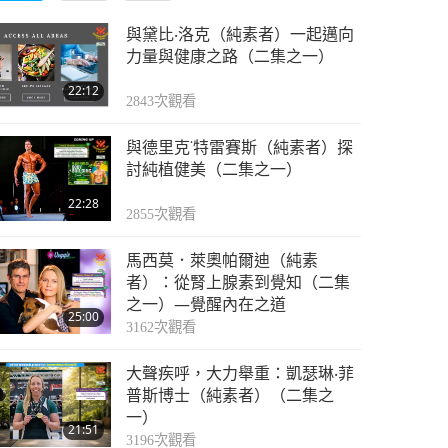
與黛比‧洛克（純素者）一起邁向
力量與健康之路（二集之一）
22:12
2843
次觀看
與德里克˙特雷賽斯（純素者）探
討純植健美（二集之一）
22:28
2855
次觀看
馬西莫．萊奧帕爾迪（純素
者）：從腎上腺素到覺知（二集
之一）—覺醒內在之道
25:00
3162
次觀看
大聲疾呼，大力舉重：凱瑟琳‧菲
普斯博士（純素者）（二集之
一）
21:51
3196
次觀看