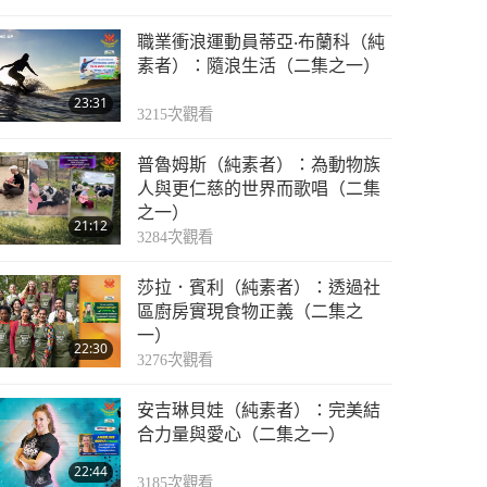
職業衝浪運動員蒂亞‧布蘭科（純
素者）：隨浪生活（二集之一）
23:31
3215
次觀看
普魯姆斯（純素者）：為動物族
人與更仁慈的世界而歌唱（二集
之一）
21:12
3284
次觀看
莎拉．賓利（純素者）：透過社
區廚房實現食物正義（二集之
一）
22:30
3276
次觀看
安吉琳貝娃（純素者）：完美結
合力量與愛心（二集之一）
22:44
3185
次觀看