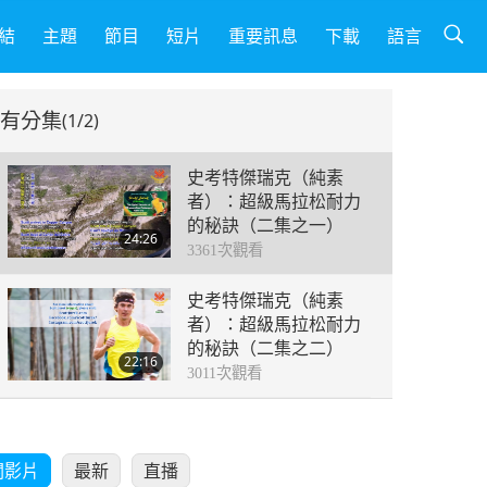
結
主題
節目
短片
重要訊息
下載
語言
有分集
(1/2)
史考特傑瑞克（純素
者）：超級馬拉松耐力
的秘訣（二集之一）
24:26
3361
次觀看
史考特傑瑞克（純素
者）：超級馬拉松耐力
的秘訣（二集之二）
22:16
3011
次觀看
關影片
最新
直播