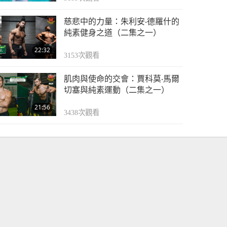
慈悲中的力量：朱利安‧德羅什的
純素健身之道（二集之一）
22:32
3153
次觀看
肌肉與使命的交會：賈科莫‧馬爾
切塞與純素運動（二集之一）
21:56
3438
次觀看