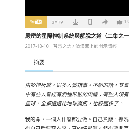
13
嚴密的星際控制系統與解脫之道（二集之一）2
2017-10-10
智慧之語
/
清海無上師開示講經
摘要
由於挫折感，很多人做錯事。不然的話，其實
中有些人曾經有別種形態的肉體；有些人沒有
星球，全都遠遠比地球高級，也舒適多了。
我的命，一個人什麼都要做。自己煮飯，擦洗
後自己還要穿衣服，真的好累啊。然後要開高