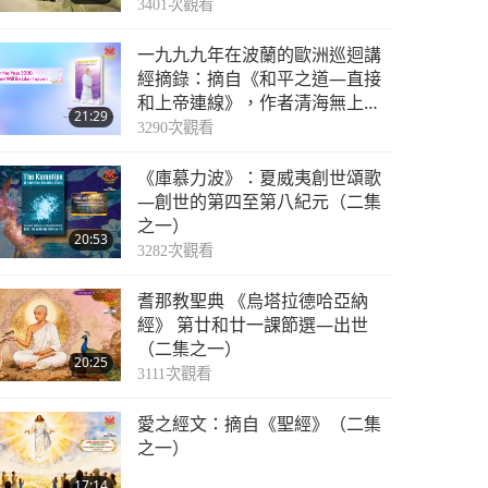
3401
次觀看
一九九九年在波蘭的歐洲巡迴講
經摘錄：摘自《和平之道—直接
和上帝連線》，作者清海無上師
21:29
（純素者）（二集之一）
3290
次觀看
《庫慕力波》：夏威夷創世頌歌
—創世的第四至第八紀元（二集
之一）
20:53
3282
次觀看
耆那教聖典 《烏塔拉德哈亞納
經》 第廿和廿一課節選—出世
（二集之一）
20:25
3111
次觀看
愛之經文：摘自《聖經》（二集
之一）
17:14