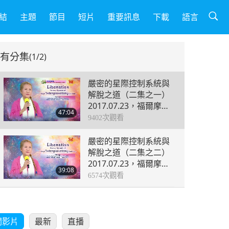
結
主題
節目
短片
重要訊息
下載
語言
有分集
(1/2)
嚴密的星際控制系統與
解脫之道（二集之一）
2017.07.23，福爾摩沙
47:04
（台灣） 西湖
9402
次觀看
嚴密的星際控制系統與
解脫之道（二集之二）
2017.07.23，福爾摩沙
39:08
（台灣） 西湖
6574
次觀看
關影片
最新
直播