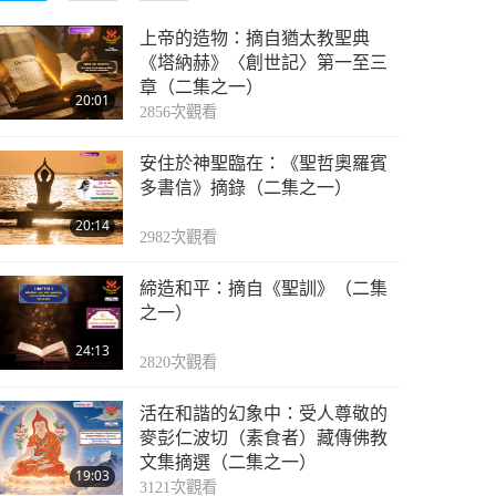
上帝的造物：摘自猶太教聖典
《塔納赫》〈創世記〉第一至三
章（二集之一）
20:01
2856
次觀看
安住於神聖臨在：《聖哲奧羅賓
多書信》摘錄（二集之一）
20:14
2982
次觀看
締造和平：摘自《聖訓》（二集
之一）
24:13
2820
次觀看
活在和諧的幻象中：受人尊敬的
麥彭仁波切（素食者）藏傳佛教
文集摘選（二集之一）
19:03
3121
次觀看