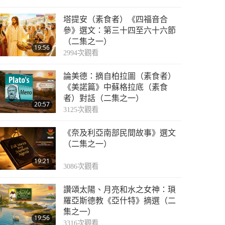
塔提安（素食者）《四福音合
參》選文：第三十四至六十六節
（二集之一）
19:56
2994
次觀看
論美德：摘自柏拉圖（素食者）
《美諾篇》中蘇格拉底（素食
者）對話（二集之一）
20:57
3125
次觀看
《奈及利亞南部民間故事》選文
（二集之一）
19:21
3086
次觀看
讚頌太陽、月亮和水之女神：瑣
羅亞斯德教《亞什特》摘選（二
集之一）
19:56
3316
次觀看