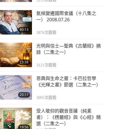
3235
次觀看
氣候變遷國際會議（十八集之
一） 2008.07.26
40:13
3876
次觀看
光明與信士—聖典《古蘭經》摘
錄（二集之一）
23:38
3121
次觀看
恩典與生命之靈：卡巴拉哲學
《光輝之書》節選（二集之一）
20:17
3095
次觀看
受人敬仰的觀音菩薩（純素
者）：《楞嚴經》與《心經》精
選（二集之一）
19:56