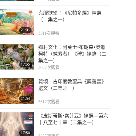
克服欲望：《尼帕多經》精選
（二集之一）
21:01
3311
次觀看
鄉村文化：阿莫士•布朗森•奧爾
柯特（純素者）《碑》摘錄（二
集之一）
17:55
3027
次觀看
贊頌—古印度教聖典《奧義書》
選文（二集之一）
21:54
5612
次觀看
《皮斯蒂斯•索菲亞》摘選—第六
十八至七十章（二集之一）
17:50