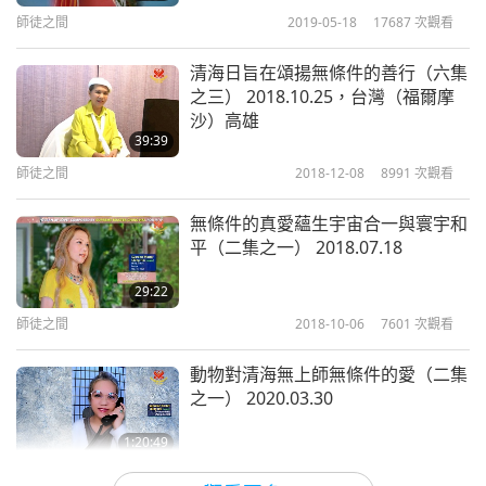
師徒之間
2019-05-18
17687
次觀看
的點數還夠支付。比方說，發生意外時，靈魂會離開
身體。如果我們感到疼痛，那只是頭腦和身體神經的
清海日旨在頌揚無條件的善行（六集
反應。靈魂已經離開了。所以那時幾乎不會感到疼
之三） 2018.10.25，台灣（福爾摩
沙）高雄
痛。一般的人，如果不是業障深重，過世時不會感到
39:39
痛苦。或當意外發生時，靈魂會離開，以減輕痛苦，
師徒之間
2018-12-08
8991
次觀看
身體不太會有感覺。如果我們做什麼讓身體負擔太
無條件的真愛蘊生宇宙合一與寰宇和
重，靈魂也會離開。或太痛苦時，那時人就會昏倒。
平（二集之一） 2018.07.18
因為靈魂離開了。靈魂不願如此受困，待在受苦的身
29:22
體、受苦的工具裡。
師徒之間
2018-10-06
7601
次觀看
所以靈魂是自由的，但我們仍須與靈魂保持良好關
動物對清海無上師無條件的愛（二集
係。我們的肉體需要多與天堂聯繫。這樣靈魂才會快
之一） 2020.03.30
樂，才能提昇。當靈魂提昇了，也能夠從高境界汲取
1:20:49
天堂養分。不只是透過身體，也透過靈魂本身與天堂
師徒之間
2020-04-12
17598
次觀看