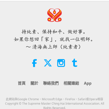
25:38
焦點新聞
2026-08-05
7284
次觀看
28:53
師徒之間
2021-06-14
10946
次觀看
「快速充電」是一種美妙的方法，能
在物質世界開始讓人感到過於沉重
外在行動反映內在品質第一集（二集
時，重新與內在上帝連結
持純素、保持和平、做好事。
之二） 2013.07.30-31，法國
3:46
如果你想回「家」，就找一位明師。
焦點新聞
2026-08-05
1259
次觀看
47:12
～ 清海無上師（純素者）
智慧之語
2017-10-15
5131
次觀看
焦點新聞
情愛業障牽（二集之一）
1998.05.26/31
38:07
焦點新聞
2026-08-05
298
次觀看
33:21
首頁
關於
聯絡我們
相關連結
App
師徒之間
2018-07-05
10521
次觀看
伊斯蘭的水資源道德觀：摘自《聖
訓》（二集之一）
此網站與Google Chrome、Microsoft Edge、FireFox、Safari或Opera相容
22:27
Copyright © The Supreme Master Ching Hai International Association. All
Rights Reserved.