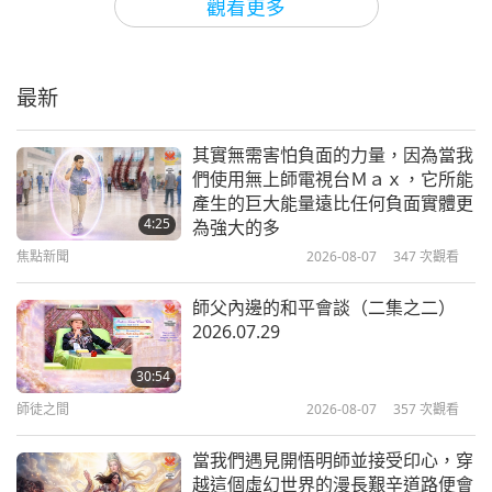
的連結。身體只是用來收授業障與靈性加持。所以即
觀看更多
我們在宇宙眼中是透明的（三集之
使你沒感覺到自己已經提昇，你的身體靠近加持力的
二） 2019.12.22
來源時，還是感到很舒服。頭腦也覺得很舒服、很放
最新
鬆，就會產生療癒的效果。
31:07
師徒之間
2020-12-19
10459
次觀看
其實無需害怕負面的力量，因為當我
們使用無上師電視台Ｍａｘ，它所能
善用愛心與和善（八集之七）
產生的巨大能量遠比任何負面實體更
2012.04.27-28 奧地利
4:25
為強大的多
焦點新聞
2026-08-07
347
次觀看
38:42
師徒之間
2018-05-01
6859
次觀看
師父內邊的和平會談（二集之二）
2026.07.29
真愛（三集之二） 2015.08.04
30:54
師徒之間
2026-08-07
357
次觀看
36:39
師徒之間
2019-04-24
6711
次觀看
當我們遇見開悟明師並接受印心，穿
越這個虛幻世界的漫長艱辛道路便會