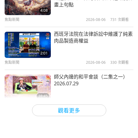
野生動物純淨的愛（二集之二）
畫上句點
2018.11.02
4:08
焦點新聞
2026-08-06
731
次觀看
30:44
師徒之間
2019-03-17
8159
次觀看
西班牙法院在法律訴訟中維護了純素
肉品製造商權益
以愛心化解仇恨（五集之一）
2012.04.07 法國
2:01
焦點新聞
2026-08-06
330
次觀看
25:22
師徒之間
2018-11-13
8829
次觀看
師父內邊的和平會談（二集之一）
2026.07.29
傳愛互助締造和平世界（四集之二）
2019.07.28
38:45
師徒之間
2026-08-06
834
次觀看
38:23
觀看更多
師徒之間
2019-11-08
6770
次觀看
ＭＡＰＡ對師父的提問（二集之一）
2026.08.03
愛的力量：一位明師的犧牲（五集之
一） 2018.12.16