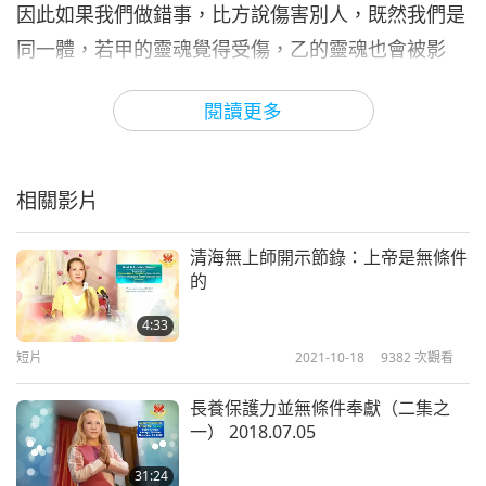
因此如果我們做錯事，比方說傷害別人，既然我們是
同一體，若甲的靈魂覺得受傷，乙的靈魂也會被影
響。根據「補償法律」，必須賠償受累的靈魂。假如
閱讀更多
你過失輾傷別人，就該支付對方醫藥費。物質世界是
這樣子，靈性世界也差不多。所以不管我們在這世界
用了什麼，即使是身體所需，像是吃東西，或拿走某
相關影片
些東西，就需分享功德給世界。所以假如我們囤積或
吃掉很多東西，雖然沒人會說什麼，但我們仍須支付
清海無上師開示節錄：上帝是無條件
的
靈性點數。所以並非吃越多越好。不是說，食物免費
或你很富裕，就可以盡情享受。即使你花了錢。靈性
4:33
短片
2021-10-18
9382
次觀看
上還是得付出。你必須支付靈性點數給相關眾生，幫
他們提昇。這是眾生提昇的方法，懂嗎？
長養保護力並無條件奉獻（二集之
一） 2018.07.05
最好就是我們多打坐，賺很多靈性點數。這樣就算花
一些在飲食或其他方面，或不小心傷害到別人，我們
31:24