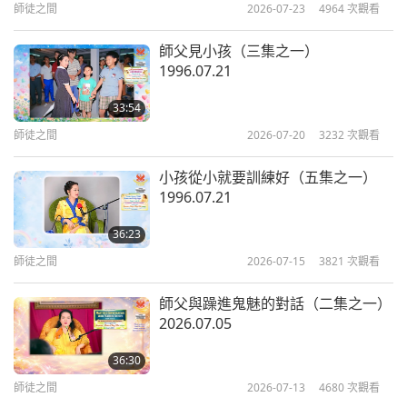
師徒之間
2026-07-23
4964
次觀看
勸告，請收我們為徒，』意思是出家為僧。佛聽了就
說：『善哉，善哉，好吧。如果你們想了斷世間種種
師父見小孩（三集之一）
1996.07.21
惡業牽絆，尋求解脫，我也可以接受。』他們對佛的
信心堅定不移，不曾退轉，極為穩固。」
33:54
師徒之間
2026-07-20
3232
次觀看
小孩從小就要訓練好（五集之一）
1996.07.21
36:23
師徒之間
2026-07-15
3821
次觀看
師父與躁進鬼魅的對話（二集之一）
2026.07.05
36:30
師徒之間
2026-07-13
4680
次觀看