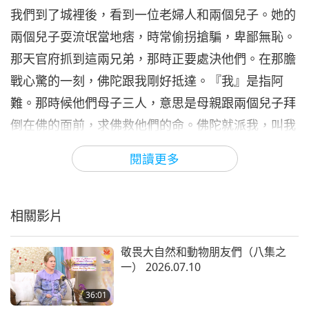
我們到了城裡後，看到一位老婦人和兩個兒子。她的
兩個兒子耍流氓當地痞，時常偷拐搶騙，卑鄙無恥。
那天官府抓到這兩兄弟，那時正要處決他們。在那膽
戰心驚的一刻，佛陀跟我剛好抵達。『我』是指阿
難。那時候他們母子三人，意思是母親跟兩個兒子拜
倒在佛的面前，求佛救他們的命。佛陀就派我，叫我
去找國王，請他開恩，饒他們不死。我把佛陀的請託
閱讀更多
轉告國王，由於佛陀出面說情，國王便遵從佛的請求
釋放了他們。感於佛陀的救命之恩，母子三人來到佛
的面前，向他頂禮致謝。佛說：『善哉，善哉，善惡
相關影片
都是我們自己所造。善有善報，惡有惡報。所以從今
敬畏大自然和動物朋友們（八集之
以後，你們應該修德行善，日後的處境才會好轉。你
一） 2026.07.10
們行善積德，才得享幸福快樂的生活，等等。』他們
36:01
三人說：『是的，頂禮世尊，我們會遵從您的教誨與