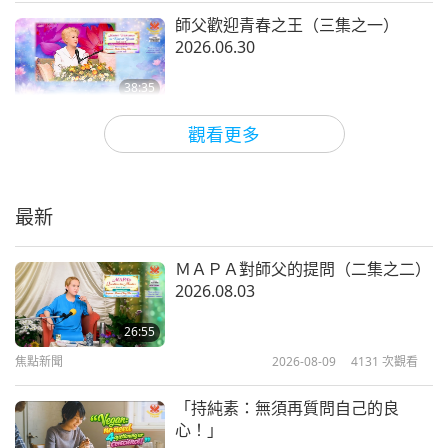
師父歡迎青春之王（三集之一）
2026.06.30
38:35
師徒之間
2026-07-10
4354
次觀看
觀看更多
在偉大靈性計畫中我們星球的現況
（四集之一） 2026.06.24
最新
35:39
師徒之間
2026-07-06
4946
次觀看
ＭＡＰＡ對師父的提問（二集之二）
2026.08.03
來自ＭＡＰＡ的指示，以讓「和平世
界」順利抵達 2026.06.23
26:55
焦點新聞
2026-08-09
4131
次觀看
43:41
師徒之間
2026-07-05
3989
次觀看
「持純素：無須再質問自己的良
心！」
如何擁有一個和平的人生