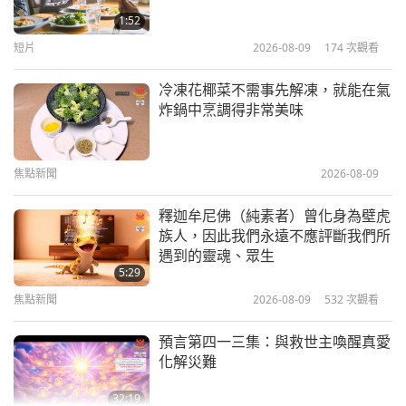
2026.06.21
1:52
短片
2026-08-09
174
次觀看
35:57
師徒之間
2026-07-04
3722
次觀看
冷凍花椰菜不需事先解凍，就能在氣
炸鍋中烹調得非常美味
世界和平已經到來：用打坐讓它持續
（二集之一） 2026.06.17 & 06.20
焦點新聞
2026-08-09
37:09
師徒之間
2026-07-02
4616
次觀看
釋迦牟尼佛（純素者）曾化身為壁虎
族人，因此我們永遠不應評斷我們所
如何進一步打開和平業力泡泡（六集
遇到的靈魂、眾生
之一） 2026.06.10
5:29
焦點新聞
2026-08-09
532
次觀看
37:06
師徒之間
2026-06-26
5613
次觀看
預言第四一三集：與救世主喚醒真愛
化解災難
32:19