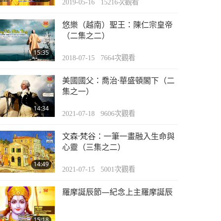
2019-05-16
15216
次觀看
悠樂（越南）聖王：陳仁宗皇帝
（二集之二）
15:35
2018-07-15
7664
次觀看
美國國父：喬治·華盛頓閣下（二
集之一）
14:34
2021-07-18
9606
次觀看
文森·梵谷：一筆一畫融入生命與
心靈（三集之二）
14:49
2021-07-15
5001
次觀看
羅摩誕辰節—紀念上主羅摩誕辰
15:18