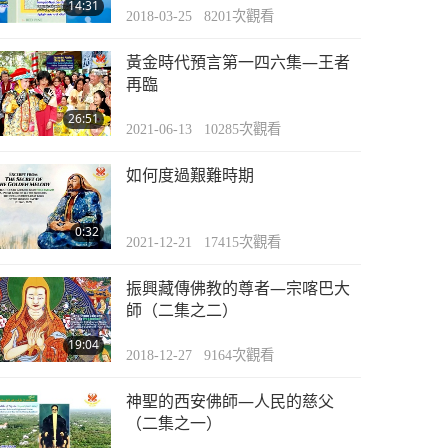
14:31
2018-03-25
8201
次觀看
黃金時代預言第一四六集—王者
再臨
26:51
2021-06-13
10285
次觀看
如何度過艱難時期
0:32
2021-12-21
17415
次觀看
振興藏傳佛教的尊者—宗喀巴大
師（二集之二）
19:04
2018-12-27
9164
次觀看
神聖的西安佛師—人民的慈父
（二集之一）