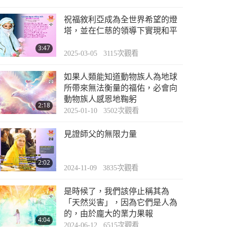
祝福敘利亞成為全世界希望的燈
塔，並在仁慈的領導下實現和平
3:47
2025-03-05
3115
次觀看
如果人類能知道動物族人為地球
所帶來無法衡量的福佑，必會向
動物族人感恩地鞠躬
2:18
2025-01-10
3502
次觀看
見證師父的無限力量
2:02
2024-11-09
3835
次觀看
是時候了，我們該停止稱其為
「天然災害」，因為它們是人為
的，由於龐大的業力果報
4:04
2024-06-12
6515
次觀看