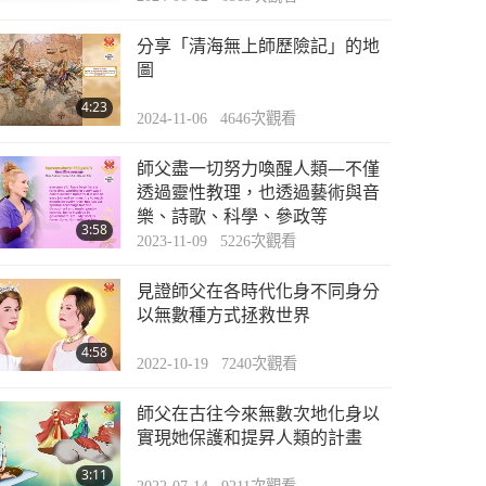
分享「清海無上師歷險記」的地
圖
4:23
2024-11-06
4646
次觀看
師父盡一切努力喚醒人類—不僅
透過靈性教理，也透過藝術與音
樂、詩歌、科學、參政等
3:58
2023-11-09
5226
次觀看
見證師父在各時代化身不同身分
以無數種方式拯救世界
4:58
2022-10-19
7240
次觀看
師父在古往今來無數次地化身以
實現她保護和提昇人類的計畫
3:11