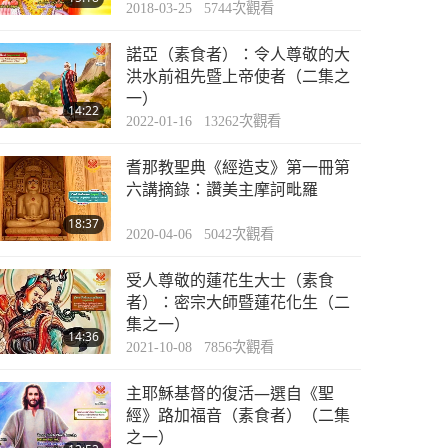
2018-03-25
5744
次觀看
諾亞（素食者）：令人尊敬的大
洪水前祖先暨上帝使者（二集之
一）
14:22
2022-01-16
13262
次觀看
耆那教聖典《經造支》第一冊第
六講摘錄：讚美主摩訶毗羅
18:37
2020-04-06
5042
次觀看
受人尊敬的蓮花生大士（素食
者）：密宗大師暨蓮花化生（二
集之一）
14:36
2021-10-08
7856
次觀看
主耶穌基督的復活—選自《聖
經》路加福音（素食者）（二集
之一）