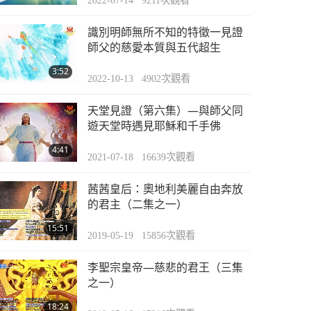
2022-07-14
9211
次觀看
識別明師無所不知的特徵一見證
師父的慈愛本質與五代超生
3:52
2022-10-13
4902
次觀看
天堂見證（第六集）—與師父同
遊天堂時遇見耶穌和千手佛
4:41
2021-07-18
16639
次觀看
茜茜皇后：奧地利美麗自由奔放
的君主（二集之一）
15:51
2019-05-19
15856
次觀看
李聖宗皇帝—慈悲的君王（三集
之一）
18:24