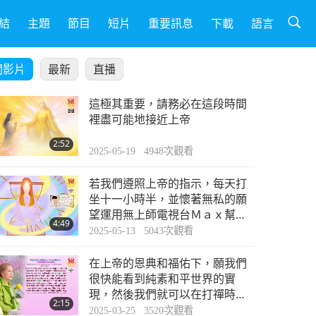
結
主題
節目
短片
重要訊息
下載
語言
關影片
最新
直播
這極其重要，請務必在這段時間
裡盡可能地接近上帝
2:52
2025-05-19
4948
次觀看
若我們遵照上帝的指示，每天打
坐十一小時半，並懷著無私的願
望運用無上師電視台Ｍａｘ幫助
4:49
拯救地球，這將能幫助其他人和
2025-05-13
5043
次觀看
整個世界
在上帝的恩典和福佑下，願我們
很快能看到純素和平世界的實
現，然後我們就可以在打禪時再
2:15
次見面
2025-03-25
3520
次觀看