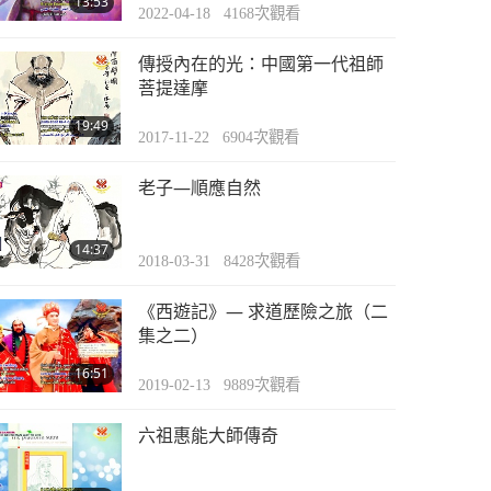
13:53
2022-04-18
4168
次觀看
傳授內在的光：中國第一代祖師
菩提達摩
19:49
2017-11-22
6904
次觀看
老子—順應自然
14:37
2018-03-31
8428
次觀看
《西遊記》— 求道歷險之旅（二
集之二）
16:51
2019-02-13
9889
次觀看
六祖惠能大師傳奇