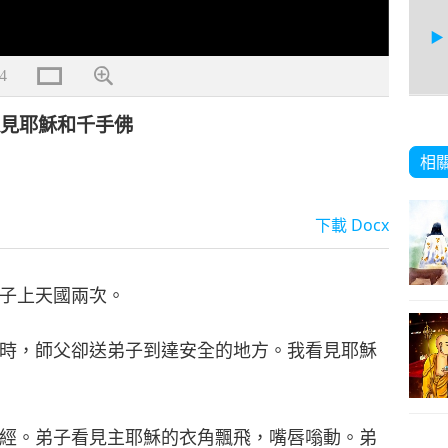
4
遇見耶穌和千手佛
7
相
下載
Docx
8
子上天國兩次。
時，師父卻送弟子到達安全的地方。我看見耶穌
9
經。弟子看見主耶穌的衣角飄飛，嘴唇嗡動。弟