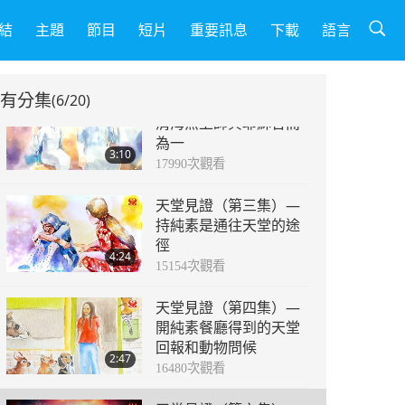
天堂見證（第一集）—
救贖到來
結
主題
節目
短片
重要訊息
下載
語言
2:50
18093
次觀看
有分集
(6/20)
天堂見證（第二集）—
清海無上師與耶穌合而
為一
3:10
17990
次觀看
天堂見證（第三集）—
持純素是通往天堂的途
徑
4:24
15154
次觀看
天堂見證（第四集）—
開純素餐廳得到的天堂
回報和動物問候
2:47
16480
次觀看