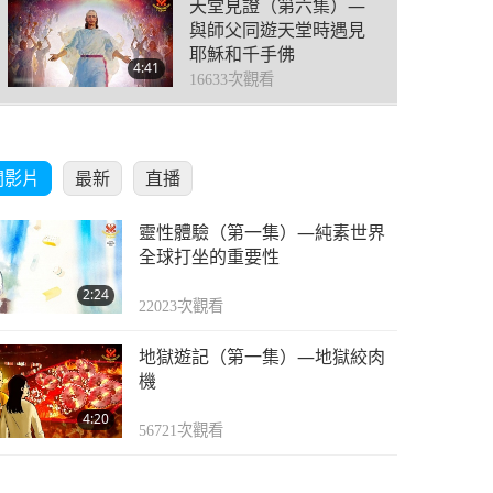
天堂見證（第六集）—
與師父同遊天堂時遇見
耶穌和千手佛
4:41
16633
次觀看
天堂見證（第七集）—
師父乘著琉璃馬車帶我
關影片
最新
直播
同遊銀河
2:57
13348
次觀看
靈性體驗（第一集）—純素世界
天堂見證（第八集）—
全球打坐的重要性
靈體躍昇至佛土遇見觀
2:24
音菩薩
22023
次觀看
4:17
15417
次觀看
地獄遊記（第一集）—地獄絞肉
天堂見證（第九集）—
機
快樂狗天使
4:20
56721
次觀看
6:32
11555
次觀看