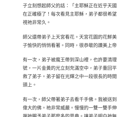
子立刻想起師父的話：「主耶穌正在近乎天國
在正確極了！每次看見主耶穌，弟子都很希望
視祂非常久。
師父還帶弟子上天宮看花。天宮花園的花鮮美
子愉快的悄悄看著。同時，很恭敬的讚美上帝
有一次，弟子被魔王帶到深山裡，也許要清理
號，一片金黃的光立刻充滿空中，弟子重回平
救了弟子。弟子留在光輝之中一段很長的時間
頭上。
有一次，師父帶著弟子去看千手佛。我被送到
偉大的佛。祂非常威嚴。慢慢的一雙一雙手伸
謝祂賜予弟子那麼多的恩典。讓弟子明白祂無