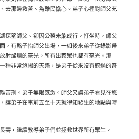
、去那邊救苦、為難民擔心。弟子心裡對師父充
14
湖探望師父。卻因公務未能成行。打坐時，師父
面，有轎子抬師父出場，一如後來弟子從錄影帶
15
放射燦爛的毫光。所有出家眾也都有毫光。那
一種非常悠揚的天樂，是弟子從來沒有聽過的奇
16
離苦刑。弟子無限感激。師父又讓弟子看見在悠
，讓弟子在事前五至十天就得知發生的地點與時
17
長壽，繼續教導弟子們並拯救世界所有眾生。