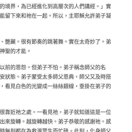
的境界，為已經進化到高層次的人們講經。」實
10
能留下來和祂在一起。所以，主耶穌允許弟子凝
、艷麗。很有節奏的跳著舞。實在太奇妙了。弟
11
神聖的才能。
以前的恩怨。但弟子不怕。弟子稱念師父的名
安狀態。弟子蒙受太多師父恩典，師父又及時搭
12
，看見白色的光變成一絲絲銀線，垂掛在弟子的
很靠近祂之處。一看見祂，弟子就知道這是一位
13
出來旋轉。越旋轉越快。弟子恭敬的感謝祂。感
時無刻都在為救渡眾生而忙碌。此刻，化身師父