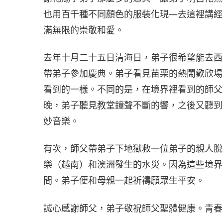
也用百千種不同顏色的服裝化現—去這裡講經
滿無限的崇敬和愛。
去年十月二十五日清海日，弟子很希望能去西
帶弟子參加慶典。弟子看見苗栗的熱鬧歡欣場
看到的一樣。不同的是，在境界裡看到的師父
晚，弟子聽見教堂鐘聲不斷的響，之後又聽到
妙音樂。
有次，師父帶弟子下地獄救一位弟子的親人脫
樂（越南）和澳洲發生的水災。因為這些境界
間。弟子便和母親一起祈禱願眾生平安。
誠心感謝師父，弟子敬祝師父聖體健康。青春