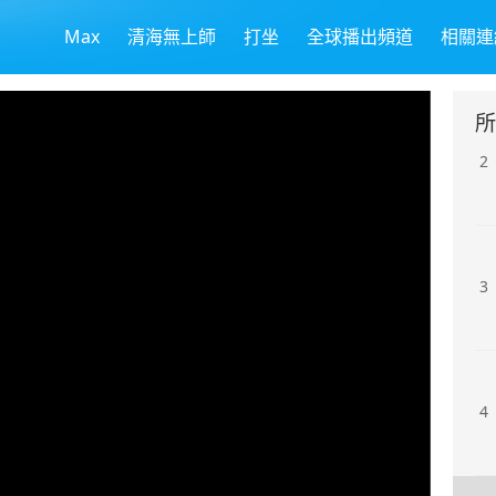
Max
清海無上師
打坐
全球播出頻道
相關連
1
所
2
3
4