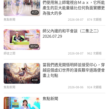
們使用無上師電視台Ｍａｘ，它所能
產生的巨大能量遠比任何負面實體更
4:25
為強大的多
焦點新聞
2026-08-07
874
次觀看
師父內邊的和平會談（二集之二）
2026.07.29
30:54
師徒之間
2026-08-07
962
次觀看
當我們遇見開悟明師並接受印心，穿
越這個虛幻世界的漫長艱辛道路便會
畫上句點
4:08
焦點新聞
2026-08-06
924
次觀看
焦點新聞