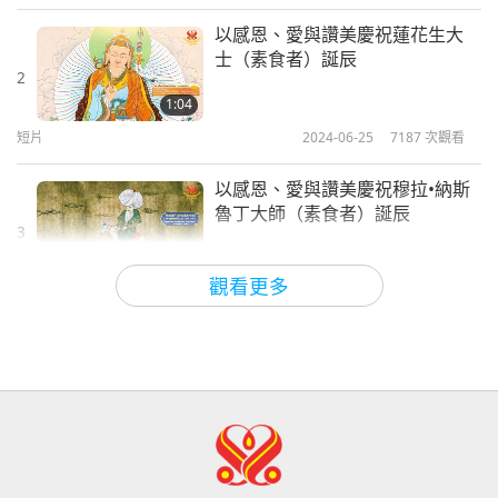
師徒之間
2026-08-06
1174
次觀看
以感恩、愛與讚美慶祝蓮花生大
士（素食者）誕辰
西班牙法院在法律訴訟中維護了純素
2
肉品製造商權益
1:04
短片
2024-06-25
7187
次觀看
2:01
焦點新聞
2026-08-06
419
次觀看
以感恩、愛與讚美慶祝穆拉•納斯
魯丁大師（素食者）誕辰
ＭＡＰＡ對師父的提問（二集之一）
3
2026.08.03
0:59
觀看更多
短片
2024-07-03
6483
次觀看
25:38
焦點新聞
2026-08-05
8215
次觀看
以感恩、愛與讚美頌揚受尊崇的
菩提達摩祖師（純素者）
「快速充電」是一種美妙的方法，能
4
在物質世界開始讓人感到過於沉重
1:03
時，重新與內在上帝連結
短片
2024-07-10
6668
次觀看
3:46
焦點新聞
2026-08-05
1556
次觀看