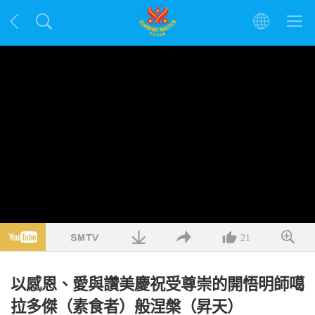
21
以感恩、愛與讚美慶祝受尊崇的開悟明師噶
拉多傑（素食者）般涅槃（昇天）