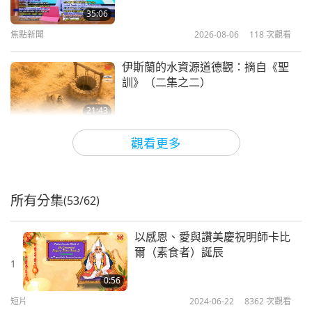
35:06
焦點新聞
2026-08-06
118
次觀看
伊斯蘭的水資源道德觀：摘自《聖
訓》（二集之二）
21:43
智慧之語
2026-08-06
117
次觀看
觀看更多
唐敏．佛萊（純素者）：為更仁慈的
世界播下種子（二集之一）
所有分集
(53/62)
19:47
素食菁英
2026-08-06
100
次觀看
以感恩、愛與讚美慶祝明師卡比
爾（素食者）誕辰
師父內邊的和平會談（二集之一）
1
2026.07.29
0:56
短片
2024-06-22
8362
次觀看
38:45