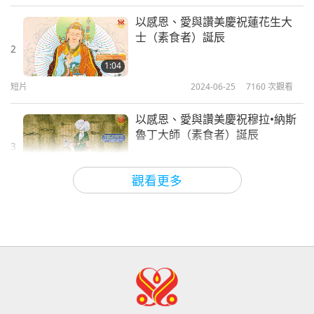
智慧之語
2026-08-05
208
次觀看
以感恩、愛與讚美慶祝蓮花生大
士（素食者）誕辰
不只是鈣質：塑造骨骼健康的日常習
2
慣
1:04
短片
2024-06-25
7160
次觀看
21:56
健康生活
2026-08-05
256
次觀看
以感恩、愛與讚美慶祝穆拉•納斯
魯丁大師（素食者）誕辰
月球：我們明亮的天體夥伴（二集之
3
二）
0:59
觀看更多
短片
2024-07-03
6453
次觀看
25:09
科學與靈性
2026-08-05
246
次觀看
以感恩、愛與讚美頌揚受尊崇的
菩提達摩祖師（純素者）
一位鳥族人的感人之歌 2026.07.24
4
1:03
短片
2024-07-10
6644
次觀看
42:41
師徒之間
2026-08-05
901
次觀看