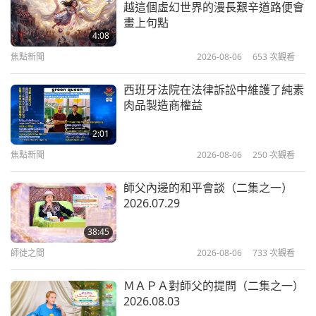
越這個虛幻世界的漫長艱辛道路便會
畫上句點
4:08
焦點新聞
2026-08-06
653
次觀看
西班牙法院在法律訴訟中維護了純素
肉品製造商權益
2:01
焦點新聞
2026-08-06
250
次觀看
師父內邊的和平會談（二集之一）
2026.07.29
38:45
師徒之間
2026-08-06
733
次觀看
ＭＡＰＡ對師父的提問（二集之一）
2026.08.03