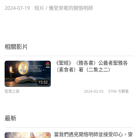
2024-07-19
短片
/
備受崇敬的開悟明師
相關影片
《聖經》〈雅各書〉公義者聖雅各
（素食者）著（二集之二）
15:32
智慧之語
2024-02-03
3706
次觀看
最新
當我們遇見開悟明師並接受印心，穿