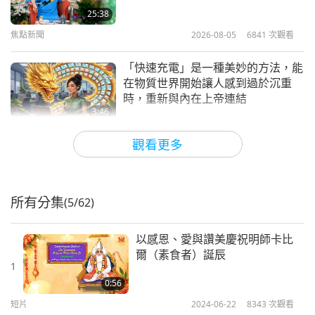
25:38
焦點新聞
2026-08-05
6841
次觀看
「快速充電」是一種美妙的方法，能
在物質世界開始讓人感到過於沉重
時，重新與內在上帝連結
3:46
焦點新聞
2026-08-05
1151
次觀看
觀看更多
焦點新聞
所有分集
(5/62)
38:07
焦點新聞
2026-08-05
227
次觀看
以感恩、愛與讚美慶祝明師卡比
爾（素食者）誕辰
伊斯蘭的水資源道德觀：摘自《聖
1
訓》（二集之一）
0:56
短片
2024-06-22
8343
次觀看
22:27