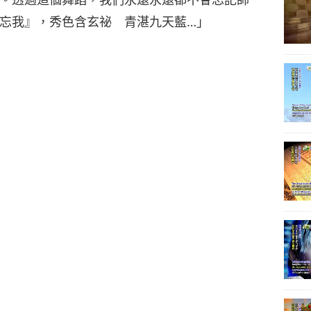
忘我』，秀色含玄祕 青湛九天藍…」
9
10
11
12