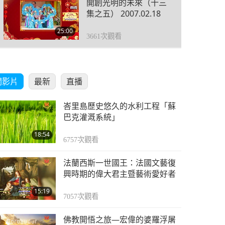
開創光明的未來（十三
集之五） 2007.02.18
25:00
3661
次觀看
開創光明的未來（十三
集之六） 2007.02.18
關影片
最新
直播
25:51
4011
次觀看
峇里島歷史悠久的水利工程「蘇
開創光明的未來（十三
巴克灌溉系統」
集之七） 2007.02.18
18:54
6757
次觀看
23:48
3641
次觀看
法蘭西斯一世國王：法國文藝復
開創光明的未來（十三
興時期的偉大君主暨藝術愛好者
集之八） 2007.02.18
15:19
7057
次觀看
23:47
3909
次觀看
佛教開悟之旅—宏偉的婆羅浮屠