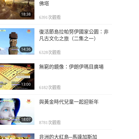
開創光明的未來（十三
佛塔
集之九） 2007.02.18
18:38
6391
次觀看
23:49
3253
次觀看
復活節島拉帕努伊國家公園：非
開創光明的未來（十三
凡古文化之旅（二集之一）
集之十） 2007.02.18
14:36
6328
次觀看
20:22
3279
次觀看
無窮的鏡像：伊朗伊瑪目廣場
開創光明的未來（十三
集之十一） 2007.02.18
13:00
6182
次觀看
19:31
3193
次觀看
與黃金時代兒童一起迎新年
開創光明的未來（十三
集之十二） 2007.02.18
18:07
8781
次觀看
16:18
3145
次觀看
非洲的大紅島─馬達加斯加