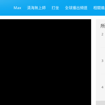
Max
清海無上師
打坐
全球播出頻道
相關連
1
所
2
3
4