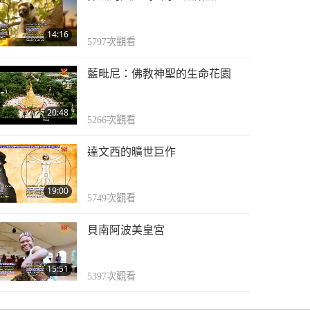
開創光明的未來（十三
集之十三） 2007.02.18
14:16
5797
次觀看
20:38
3403
次觀看
藍毗尼：佛教神聖的生命花園
20:48
5266
次觀看
達文西的曠世巨作
19:00
5749
次觀看
貝南阿波美皇宮
15:51
5397
次觀看